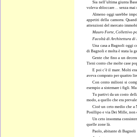
Sia nell’ultima giunta Bass
voleva sbloccare… senza mai ri
Almeno oggi sarebbe import
appetiti della camorra. Quando
attenzioni del mercato immobil
Mauro Forte, Collettivo po
Facoltà di Architettura di
Una casa a Bagnoli oggi co
di Bagnoli e molta è stata la g
Gente che fino a un decenn
Tieni conto che molte case po
E poi c’è il mare. Molti er
aveva comprato per quattro lire
Con cento milioni si compr
esempio a sistemare i figli. M
Tu partivi da un costo dell
modo, a quello che era prevale
Cioè un ceto medio che a N
Posillipo e via Dei Mille, non
Un ceto insomma consistent
quelle zone là.
Paolo, abitante di Bagnoli