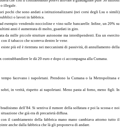
sidera che con il contrabbando potevi arrivare a guadagnare pure 30 milioni
o illegale.
ei pochi che sono andati a istituzionalizzarsi (nei corsi degli Lsu o simili)
pubblici o lavori in fabbrica.
o, ad esempio vendendo noccioline e vino sulle bancarelle. Infine, un 20% su
 ultimi anni è aumentata di molto, guardati in giro.
ata da mille piccole strutture autonome ma interdipendenti. Era un esercito
 con il tabacco che scorreva dentro le vene.
esiste più ed è rientrata nei meccanismi di passività, di annullamento della
. L’ex contrabbandiere le dà 20 euro e dopo ci accompagna alla Cumana.
 un tempo facevano i napoletani. Prendono la Cumana o la Metropolitana e
obri, in verità, rispetto ai napoletani. Meno pasta al forno, meno figli. In
bradisismo dell’84. Si sentiva il rumore della solfatara e poi la scossa e noi
situazione che già era di precarietà diffusa.
e e con il cambiamento della fabbrica mano mano cambiava attorno tutto il
pinte anche dalla fabbrica che là gli proponeva di andare.