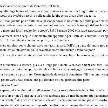
ndestinamente nel porto di Monravia, in Ghana.
quella fuga lavorando intorno al porto. Aveva esaminato a lungo tutte le operazio
scotti che avrebbe nascosto nelle tasche larghe senza alcun altro bagaglio.
2. Ersan prende posto sulla nave nascondendosi in un container, sulla prua dell’i
ntero nelle acque spagnole. Ersan non può uscire a prendere la sua quotidiana boccat
a muoversi feci il segno della croce”. È il 13 marzo 2002 e la nave attracca nel po
e attracca. Ersan sceglie il momento più opportuno per uscire dal container e sca
’. Allora iniziai a correre nel porto, tra i containers.
’era un altro uomo che mi stava per acchiappare. Dall’altra parte del muro trovai 
inare, trovai un altro muro, lo scavalcai ed ero finalmente uscito dal porto.
ri, lo seguii e vidi le intersezioni delle strade, le macchine che correvano, iniziai 
 attraverso via Brecce, già via di fuga per i duemila soldati nolani che secoli fa 
antasma. Perduto il rapporto naturale col fiume che la costeggiava è oggi disseminat
a da camion e prostitute. Costeggiata da depositi di containers. Gli immigrati vengo
per trovare una sistemazione più decente da una qualsiasi altra parte.
e
, tesi di laurea
 capannoni e residui industriali segnano l’altra area industriale della città, quella p
 quest’area non c’è mai stata un’unica fabbrica, ma un insediamento più frammentato
 due secoli. È da circa un ventennio che alle dismissioni non hanno più corrisposto
entale si parla comunque di quartieri molto diversi. Su quartieri come Ponticelli, p