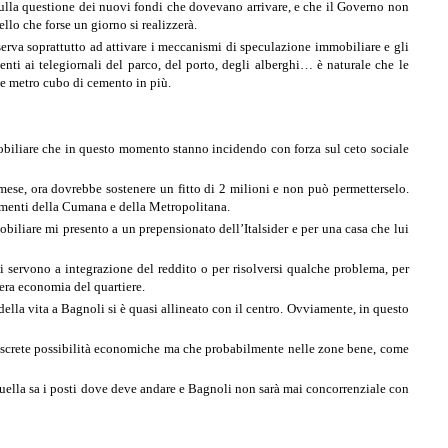
o sulla questione dei nuovi fondi che dovevano arrivare, e che il Governo non
llo che forse un giorno si realizzerà.
serva soprattutto ad attivare i meccanismi di speculazione immobiliare e gli
enti ai telegiornali del parco, del porto, degli alberghi… è naturale che le
che metro cubo di cemento in più.
mobiliare che in questo momento stanno incidendo con forza sul ceto sociale
 mese, ora dovrebbe sostenere un fitto di 2 milioni e non può permetterselo.
menti della Cumana e della Metropolitana.
mobiliare mi presento a un prepensionato dell’Italsider e per una casa che lui
i servono a integrazione del reddito o per risolversi qualche problema, per
tera economia del quartiere.
della vita a Bagnoli si è quasi allineato con il centro. Ovviamente, in questo
discrete possibilità economiche ma che probabilmente nelle zone bene, come
Quella sa i posti dove deve andare e Bagnoli non sarà mai concorrenziale con