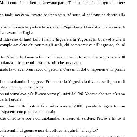
Molti contrabbandieri ne facevano parte. Tu considera che in ogni quartiere
he molti avevano trovato per non stare né sotto al padrone né dentro alla
li che comprava le quote e le portava in Yugoslavia. Una volta che le casse di
sbarcavano in Puglia.
 si fidavano di fare! Loro l’hanno inguaiata la Yugoslavia. Una volta che il
omplessa: c’era chi portava gli scafi, chi commerciava all’ingrosso, chi al
o. A volte la Finanza buttava il sale, a volte ti trovavi a scappare a 200
mbulanza, alle altre mille scappatoie che trovavamo.
bbando lavoravano un sacco di persone, c’era un indotto imponente. In primis
l contrabbando si reggeva. Prima che la Yugoslavia diventasse il punto di
, davi una mano a scaricare.
n mi stimolava più. È stato verso gli inizi del ’90. Vedevo che non c’erano
 dalla Turchia.
no a fare molte ipotesi. Fino ad arrivare al 2000, quando le sigarette non
e sigarette comprate dal tabaccaio.
 di notte e poi i contrabbandieri smisero di esistere. Perciò è finito il
in termini di guerra e non di politica. E quindi hai capito?