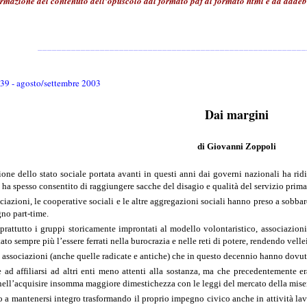
ormazione del contenuto dell'opuscolo dal formato pdf al formato html è da addebi
________________________________________________________
9 - agosto/settembre 2003
Dai margini
di Giovanni Zoppoli
one dello stato sociale portata avanti in questi anni dai governi nazionali ha ridis
 ha spesso consentito di raggiungere sacche del disagio e qualità del servizio prima
ciazioni, le cooperative sociali e le altre aggregazioni sociali hanno preso a sobb
no part-time.
oprattutto i gruppi storicamente improntati al modello volontaristico, associazioni 
ato sempre più l’essere ferrati nella burocrazia e nelle reti di potere, rendendo velle
 associazioni (anche quelle radicate e antiche) che in questo decennio hanno dovuto s
e ad affiliarsi ad altri enti meno attenti alla sostanza, ma che precedentemente er
nell’acquisire insomma maggiore dimestichezza con le leggi del mercato della mise
to a mantenersi integro trasformando il proprio impegno civico anche in attività lav