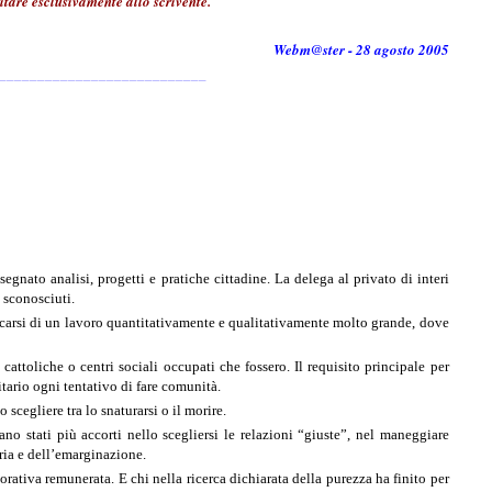
tare esclusivamente allo scrivente.
Webm@ster - 28 agosto 2005
___________________________
egnato analisi, progetti e pratiche cittadine. La delega al privato di interi
 sconosciuti.
arcarsi di un lavoro quantitativamente e qualitativamente molto grande, dove
cattoliche o centri sociali occupati che fossero. Il requisito principale per
itario ogni tentativo di fare comunità.
cegliere tra lo snaturarsi o il morire.
ano stati più accorti nello scegliersi le relazioni “giuste”, nel maneggiare
ria e dell’emarginazione.
orativa remunerata. E chi nella ricerca dichiarata della purezza ha finito per