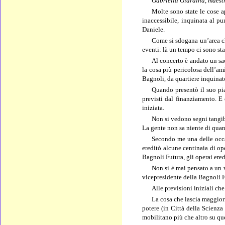
Gabriella Giardina, maest
Molte sono state le cose a
inaccessibile, inquinata al pu
Daniele.
Come si sdogana un’area c
eventi: là un tempo ci sono sta
Al concerto è andato un sac
la cosa più pericolosa dell’am
Bagnoli, da quartiere inquinato
Quando presentò il suo pia
previsti dal finanziamento. E
iniziata.
Non si vedono segni tangibi
La gente non sa niente di quan
Secondo me una delle occasi
ereditò alcune centinaia di op
Bagnoli Futura, gli operai ere
Non si è mai pensato a un v
vicepresidente della Bagnoli Fu
Alle previsioni iniziali ch
La cosa che lascia maggior
potere (in Città della Scienza
mobilitano più che altro su qu