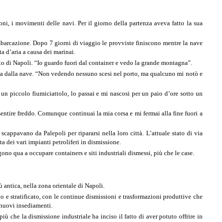
ni, i movimenti delle navi. Per il giorno della partenza aveva fatto la sua
mbarcazione. Dopo 7 giorni di viaggio le provviste finiscono mentre la nave
a d’aria a causa dei marinai.
rto di Napoli. “Io guardo fuori dal container e vedo la grande montagna”.
ppa dalla nave. “Non vedendo nessuno scesi nel porto, ma qualcuno mi notò e
un piccolo fiumiciattolo, lo passai e mi nascosi per un paio d’ore sotto un
a sentire freddo. Comunque continuai la mia corsa e mi fermai alla fine fuori a
scappavano da Palepoli per ripararsi nella loro città. L’attuale stato di via
a dei vari impianti petroliferi in dismissione.
no qua a occupare containers e siti industriali dismessi, più che le case.
iù antica, nella zona orientale di Napoli.
 e stratificato, con le continue dismissioni e trasformazioni produttive che
 nuovi insediamenti.
iù che la dismissione industriale ha inciso il fatto di aver potuto offrire in