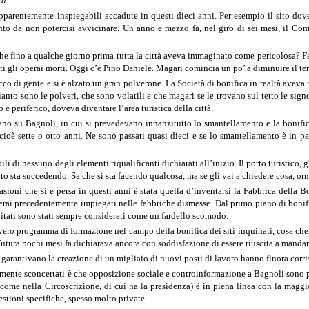
ra
pparentemente inspiegabili accadute in questi dieci anni. Per esempio il sito dov
nto da non potercisi avvicinare. Un anno e mezzo fa, nel giro di sei mesi, il Comu
he fino a qualche giorno prima tutta la città aveva immaginato come pericolosa? 
ti gli operai morti. Oggi c’è Pino Daniele. Magari comincia un po’ a diminuire il ter
co di gente e si è alzato un gran polverone. La Società di bonifica in realtà aveva 
ianto sono le polveri, che sono volatili e che magari se le trovano sul tetto le s
 e periferico, doveva diventare l’area turistica della città.
no su Bagnoli, in cui si prevedevano innanzitutto lo smantellamento e la bonifica 
 cioè sette o otto anni. Ne sono passati quasi dieci e se lo smantellamento è in 
li di nessuno degli elementi riqualificanti dichiarati all’inizio. Il porto turistico
to sta succedendo. Sa che si sta facendo qualcosa, ma se gli vai a chiedere cosa, orm
oni che si è persa in questi anni è stata quella d’inventarsi la Fabbrica della Bon
erai precedentemente impiegati nelle fabbriche dismesse. Dal primo piano di bonific
ditati sono stati sempre considerati come un fardello scomodo.
ero programma di formazione nel campo della bonifica dei siti inquinati, cosa che a
tura pochi mesi fa dichiarava ancora con soddisfazione di essere riuscita a mandare 
e garantivano la creazione di un migliaio di nuovi posti di lavoro hanno finora corr
mente sconcertati è che opposizione sociale e controinformazione a Bagnoli sono 
 come nella Circoscrizione, di cui ha la presidenza) è in piena linea con la maggi
estioni specifiche, spesso molto private.