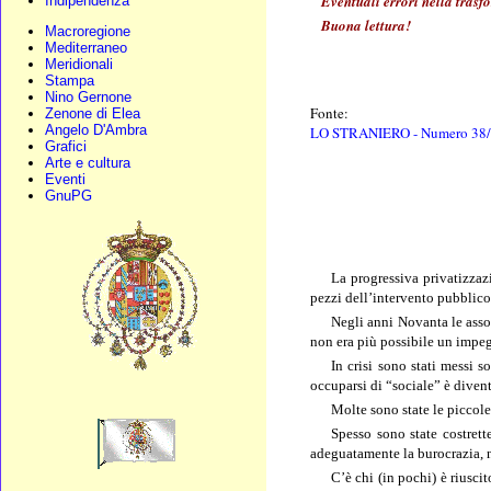
Eventuali errori nella trasf
Indipendenza
Buona lettura!
Macroregione
Mediterraneo
Meridionali
Stampa
Nino Gernone
Fonte:
Zenone di Elea
Angelo D'Ambra
LO STRANIERO - Numero 38/3
Grafici
Arte e cultura
Eventi
GnuPG
La progressiva privatizzazi
pezzi dell’intervento pubblico
Negli anni Novanta le asso
non era più possibile un impeg
In crisi sono stati messi s
occuparsi di “sociale” è divent
Molte sono state le piccole
Spesso sono state costrett
adeguatamente la burocrazia, 
C’è chi (in pochi) è riusci