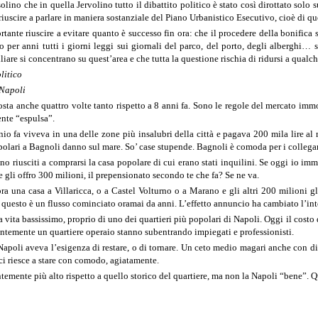
olino che in quella Jervolino tutto il dibattito politico è stato così dirottato sol
uscire a parlare in maniera sostanziale del Piano Urbanistico Esecutivo, cioè di que
ante riuscire a evitare quanto è successo fin ora: che il procedere della bonifica 
 per anni tutti i giorni leggi sui giornali del parco, del porto, degli alberghi… s
iare si concentrano su quest’area e che tutta la questione rischia di ridursi a qual
litico
 Napoli
sta anche quattro volte tanto rispetto a 8 anni fa. Sono le regole del mercato im
ente “espulsa”.
io fa viveva in una delle zone più insalubri della città e pagava 200 mila lire al
polari a Bagnoli danno sul mare.
So’ case stupende.
Bagnoli è comoda per i collega
ano riusciti a comprarsi la casa popolare di cui erano stati inquilini. Se oggi io im
 gli offro 300 milioni, il prepensionato secondo te che fa? Se ne va.
a una casa a Villaricca, o a Castel Volturno o a Marano e gli altri 200 milioni gl
a questo è un flusso cominciato oramai da anni. L’effetto annuncio ha cambiato l’in
a vita bassissimo, proprio di uno dei quartieri più popolari di Napoli. Oggi il costo 
ntemente un quartiere operaio stanno subentrando impiegati e professionisti.
apoli aveva l’esigenza di restare, o di tornare. Un ceto medio magari anche con 
 ci riesce a stare con comodo, agiatamente.
emente più alto rispetto a quello storico del quartiere, ma non la Napoli “bene”. 