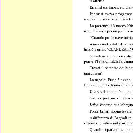
A oriente
Ersan si era imbarcato cla
Per mesi aveva progettato 
scorta di provviste. Acqua e bi
La partenza il 3 marzo 200
resta in avaria per un giorno i
“Quando poi la nave iniziò 
A mezzanotte del 14 la nav
iniziò a urlare ‘CLANDESTINO!!!
Scavalcai un muro mentre c
ponte. Più tardi iniziai a camm
Trovai il percorso dei bina
una chiesa”.
La fuga di Ersan è avvenuta
Brecce è quello di una strada f
Una strada ombra frequentat
Stanno quel poco che basta 
Luisa Venruso,
via Margin
Ponti, binari, sopraelevate,
A differenza di Bagnoli in
si sono succedute nel corso di
Quando si parla di zona ori