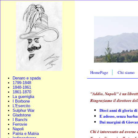
HomePage
Chi siamo
Denaro e spada
1799-1848
1848-1861
1861-1870
"Addio, Napoli" è un librett
La guerriglia
Ringraziamo il direttore del
I Borbone
L'Esercito
Dieci anni di gloria d
Sulphur War
Gladstone
E adesso, senza barb
I Banchi
Dai margini di Giova
Ferrovie
Napoli
Chi è interessato ad averne 
Patria e Matria