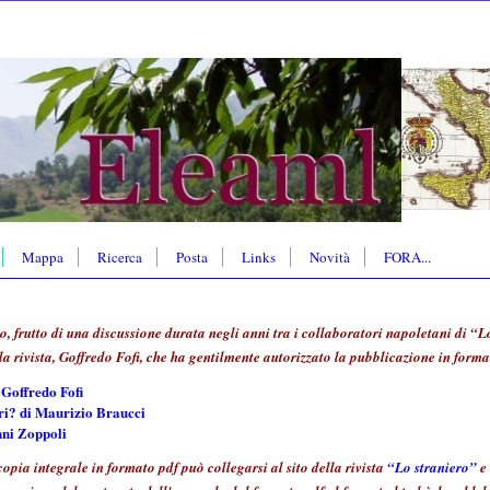
Mappa
Ricerca
Posta
Links
Novità
FORA...
o, frutto di una discussione durata negli anni tra i collaboratori napoletani di “L
la rivista, Goffredo Fofi, che ha gentilmente autorizzato la pubblicazione in format
i Goffredo Fofi
ari? di Maurizio Braucci
nni Zoppoli
copia integrale in formato pdf può collegarsi al sito della rivista
“Lo straniero”
e