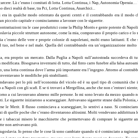
rcere. Là c’erano i comitati di lotta. Lotta Continua, i Nap, Autonomia Operaia… 
 dieci realtà di base, tra Pci, Lotta Continua, Anarchici...
i era in qualche modo orientato da questi centri e il contrabbando era il modo c
 piccolo capitale e cominciammo a lavorare con le sigarette.
contrattazioni tra le case produttrici come la Philip Morris e gente potente di Napo
goslavia piccole strutture autonome, come la mia, compravano il proprio carico e lo 
ia c’erano delle vere e proprie colonie di napoletani, molti erano latitanti. E che
l tuo, nel bene e nel male. Quella del contrabbando era un’organizzazione molto c
 era proprio un mercato. Dalla Puglia a Napoli sull’autostrada succedeva di tutt
a modificata. Bisognava inventarsi di tutto, dal finto carro funebre alla falsa autoa
llo, una lotta continua dove l’arma più importante era l’ingegno. Attorno al contra
inventavano le modifiche più strabilianti.
andavano per lo più nell’economia del vicolo ed è su quel tipo di comunità che i
o a Napoli con gli scafi. E se ti trovavi a Mergellina, anche che non c’entravi niente
torno a cui lavoravano almeno mille persone. Io mi sono levato da mezzo quando no
ti. Le sigarette iniziarono a scarseggiare. Arrivavano sigarette strane dalla Polonia,
 le Merit. Il flusso cominciava a scarseggiare, lo sentivi a naso. Si cominciaro
zzi di quelle poche che c’erano diventarono altissimi. Molti vendevano addirittura l
i tabaccai misero le macchinette che permettevano di comprare le sigarette anche
tte non arrivavano più.
goslavia. Io penso che le cose là sono cambiate quando si è cominciato a ragionare 