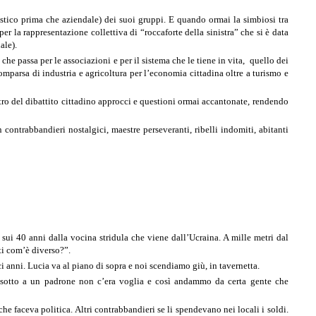
listico prima che aziendale) dei suoi gruppi. E quando ormai la simbiosi tra
e per la rappresentazione collettiva di “roccaforte della sinistra” che si è data
ale).
e passa per le associazioni e per il sistema che le tiene in vita,
quello dei
omparsa di industria e agricoltura per l’economia cittadina oltre a turismo e
tro del dibattito cittadino approcci e questioni ormai accantonate, rendendo
n contrabbandieri nostalgici, maestre perseveranti, ribelli indomiti, abitanti
ui 40 anni dalla vocina stridula che viene dall’Ucraina. A mille metri dal
ti com’è diverso?”.
i anni. Lucia va al piano di sopra e noi scendiamo giù, in tavernetta.
re sotto a un padrone non c’era voglia e così andammo da certa gente che
 faceva politica. Altri contrabbandieri se li spendevano nei locali i soldi.