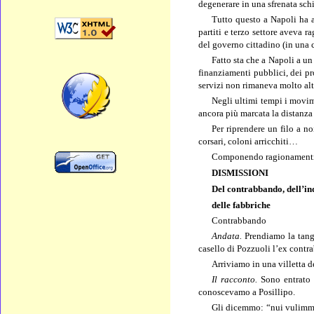
degenerare in una sfrenata sch
Tutto questo a Napoli ha a
partiti e terzo settore aveva ra
del governo cittadino (in una c
Fatto sta che a Napoli a un
finanziamenti pubblici, dei pr
servizi non rimaneva molto alt
Negli ultimi tempi i movime
ancora più marcata la distanza t
Per riprendere un filo a no
corsari, coloni arricchiti…
Componendo ragionamenti e 
DISMISSIONI
Del contrabbando, dell’in
delle fabbriche
Contrabbando
Andata.
Prendiamo la tang
casello di Pozzuoli l’ex contr
Arriviamo in una villetta d
Il racconto.
Sono entrato 
conoscevamo a Posillipo.
Gli dicemmo: “nui vulimmo f