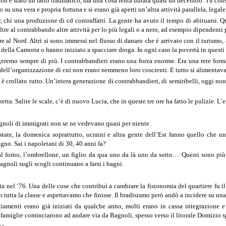
on è stato un fatto traumatico, ma una cosa lenta durata quasi un decennio. Tu con
u una vera e propria fortuna e si erano già aperti un’altra attività parallela, legale 
 chi una produzione di cd contraffatti. La gente ha avuto il tempo di abituarsi. Qu
tre al contrabbando altre attività per lo più legali o a nero, ad esempio dipendenti 
re al Nord. Altri si sono immessi nel flusso di danaro che è arrivato con il turism
te della Camorra o hanno iniziato a spacciare droga. In ogni caso la povertà in questi
geremo sempre di più. I contrabbandieri erano una forza enorme. Era una rete form
dell’organizzazione di cui non erano nemmeno loro coscienti. E tutto si alimentava
crollato tutto. Un’intera generazione di contrabbandieri, di semiribelli, oggi non 
etta. Salite le scale, c’è di nuovo Lucia, che in queste tre ore ha fatto le pulizie
agnoli di immigrati non se ne vedevano quasi per niente.
state, la domenica soprattutto, ucraini e altra gente dell’Est fanno quello che
gno. Sai i napoletani di 30, 40 anni fa?
 al forno, l’ombrellone, un figlio da qua uno da là uno da sotto… Questi sono più s
agnoli sugli scogli continuano a farsi i bagni.
ta nel ’76. Una delle cose che contribuì a cambiare la fisionomia del quartiere fu il 
utta la classe e aspettavamo che finisse. Il bradisismo però andò a incidere su una 
enziamenti erano già iniziati da qualche anno, molti erano in cassa integrazion
e famiglie cominciarono ad andare via da Bagnoli, spesso verso il litorale Domizio s