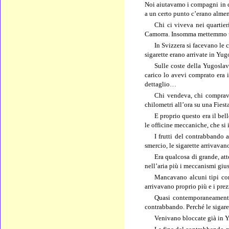
Noi aiutavamo i compagni in ca
a un certo punto c’erano almeno
Chi ci viveva nei quartier
Camorra. Insomma mettemmo un
In Svizzera si facevano le 
sigarette erano arrivate in Yu
Sulle coste della Yugoslav
carico lo avevi comprato era i
dettaglio…
Chi vendeva, chi comprava,
chilometri all’ora su una Fiest
E proprio questo era il be
le officine meccaniche, che si 
I frutti del contrabbando 
smercio, le sigarette arrivavan
Era qualcosa di grande, at
nell’aria più i meccanismi gius
Mancavano alcuni tipi come
arrivavano proprio più e i pre
Quasi contemporaneamente 
contrabbando. Perché le sigare
Venivano bloccate già in Yu