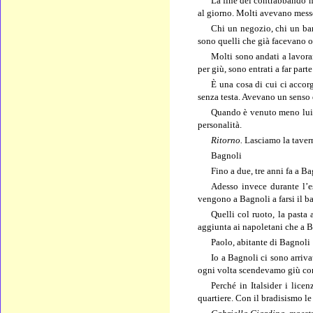
La fine del contrabbando n
al giorno. Molti avevano messo s
Chi un negozio, chi un bar,
sono quelli che già facevano ol
Molti sono andati a lavora
per giù, sono entrati a far par
È una cosa di cui ci accor
senza testa. Avevano un senso 
Quando è venuto meno lui è 
personalità.
Ritorno.
Lasciamo la tavern
Bagnoli
Fino a due, tre anni fa a B
Adesso invece durante l’e
vengono a Bagnoli a farsi il ba
Quelli col ruoto, la pasta
aggiunta ai napoletani che a B
Paolo, abitante di Bagnoli
Io a Bagnoli ci sono arriva
ogni volta scendevamo giù con t
Perché in Italsider i lic
quartiere. Con il bradisismo l