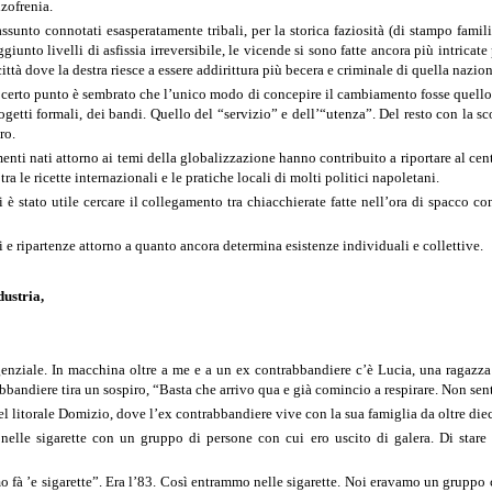
izofrenia.
ssunto connotati esasperatamente tribali, per la storica faziosità (di stampo fami
ggiunto livelli di asfissia irreversibile, le vicende si sono fatte ancora più intricat
ittà dove la destra riesce a essere addirittura più becera e criminale di quella nazion
 certo punto è sembrato che l’unico modo di concepire il cambiamento fosse quello ch
ogetti formali, dei bandi. Quello del “servizio” e dell’“utenza”. Del resto con la sc
ro.
nti nati attorno ai temi della globalizzazione hanno contribuito a riportare al cen
ra le ricette internazionali e le pratiche locali di molti politici napoletani.
i è stato utile cercare il collegamento tra chiacchierate fatte nell’ora di spacco co
ripartenze attorno a quanto ancora determina esistenze individuali e collettive.
dustria,
enziale. In macchina oltre a me e a un ex contrabbandiere c’è Lucia, una ragazza s
abbandiere tira un sospiro, “Basta che arrivo qua e già comincio a respirare. Non sen
el litorale Domizio, dove l’ex contrabbandiere vive con la sua famiglia da oltre diec
nelle sigarette con un gruppo di persone con cui ero uscito di galera. Di sta
à ’e sigarette”. Era l’83. Così entrammo nelle sigarette. Noi eravamo un gruppo che