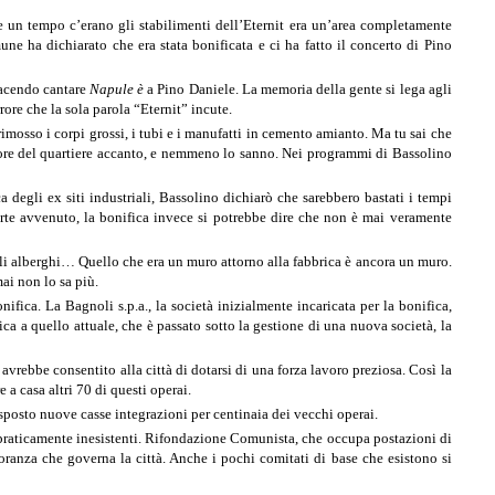
e un tempo c’erano gli stabilimenti dell’Eternit era un’area completamente
ne ha dichiarato che era stata bonificata e ci ha fatto il concerto di Pino
Facendo cantare
Napule è
a Pino Daniele. La memoria della gente si lega agli
rore che la sola parola “Eternit” incute.
rimosso i corpi grossi, i tubi e i manufatti in cemento amianto. Ma tu sai che
ignore del quartiere accanto, e nemmeno lo sanno. Nei programmi di Bassolino
degli ex siti industriali, Bassolino dichiarò che sarebbero bastati i tempi
parte avvenuto, la bonifica invece si potrebbe dire che non è mai veramente
, gli alberghi… Quello che era un muro attorno alla fabbrica è ancora un muro.
ai non lo sa più.
ifica. La Bagnoli s.p.a., la società inizialmente incaricata per la bonifica,
a a quello attuale, che è passato sotto la gestione di una nuova società, la
vrebbe consentito alla città di dotarsi di una forza lavoro preziosa. Così la
a casa altri 70 di questi operai.
isposto nuove casse integrazioni per centinaia dei vecchi operai.
praticamente inesistenti. Rifondazione Comunista, che occupa postazioni di
oranza che governa la città. Anche i pochi comitati di base che esistono si