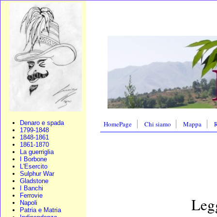
Denaro e spada
HomePage
Chi siamo
Mappa
R
1799-1848
1848-1861
1861-1870
La guerriglia
I Borbone
L'Esercito
Sulphur War
Gladstone
I Banchi
Ferrovie
Legg
Napoli
Patria e Matria