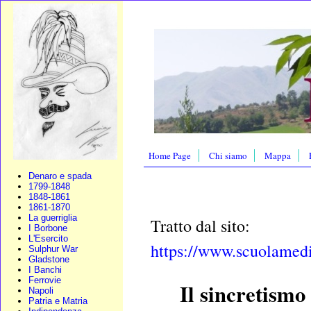
Home Page
Chi siamo
Mappa
Denaro e spada
1799-1848
1848-1861
1861-1870
La guerriglia
Tratto dal sito:
I Borbone
L'Esercito
https://www.scuolamedic
Sulphur War
Gladstone
I Banchi
Ferrovie
Il sincretism
Napoli
Patria e Matria