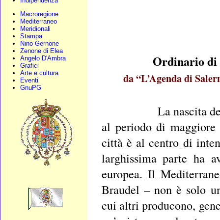
Indipendenza
Macroregione
Mediterraneo
Meridionali
Stampa
Nino Gernone
Zenone di Elea
Ordinario di 
Angelo D'Ambra
Grafici
Arte e cultura
da “L’Agenda di Salern
Eventi
GnuPG
La nascita della Scu
al periodo di maggiore 
città è al centro di int
larghissima parte ha a
europea. Il Mediterran
Braudel – non è solo un
cui altri producono, gene