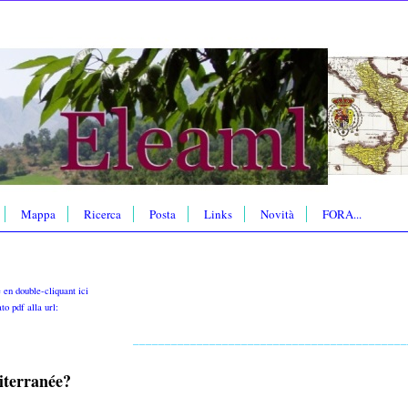
Mappa
Ricerca
Posta
Links
Novità
FORA...
e en double-cliquant ici
to pdf alla url:
___________________________________________
iterranée?