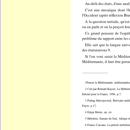
Au-delà des états, d'une ana
C'est une mosaïque dont l'h
l'Occident (après réflexion Bra
A la question initiale, qu'es
on en parle et on la perçoit f
Ce grand penseur de l'esprit
problème du rapport entre les d
Elle sait que la langue unive
des étatsnations 9.
Si l'on veut saisir la Médit
Méditerranée, il faut être per
______________________
1Penser la Méditerranée, méditerranéi
2 Cité par Bernard Kayser, La Méditerr
Edisud pour la France, 1996, p.7.
3 Pedrag Matvejevitch, Bréviaire médit
Payot, p.17.
4 Edgar Morin, op. cit.
5 Hérodote, Europe du Sud, Afrique du
6 Franco Cassano, La pensée méridienn