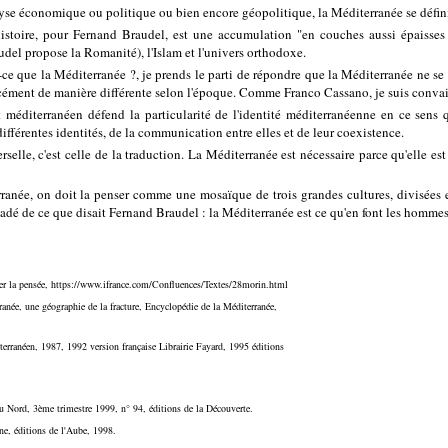
lyse économique ou politique ou bien encore géopolitique, la Méditerranée se définit
istoire, pour Fernand Braudel, est une accumulation "en couches aussi épaisses 
udel propose la Romanité), l'Islam et l'univers orthodoxe.
t-ce que la Méditerranée ?, je prends le parti de répondre que la Méditerranée ne se
orcément de manière différente selon l'époque. Comme Franco Cassano, je suis conva
 méditerranéen défend la particularité de l'identité méditerranéenne en ce sens qu
ifférentes identités, de la communication entre elles et de leur coexistence.
rselle, c'est celle de la traduction. La Méditerranée est nécessaire parce qu'elle est
erranée, on doit la penser comme une mosaïque de trois grandes cultures, divisées e
suadé de ce que disait Fernand Braudel : la Méditerranée est ce qu'en font les hommes
ser la pensée, https://www.ifrance.com/Confluences/Textes/28morin.html
anée, une géographie de la fracture, Encyclopédie de la Méditerranée,
erranéen, 1987, 1992 version française Librairie Fayard, 1995 éditions
 Nord, 3ème trimestre 1999, n° 94, éditions de la Découverte.
e, éditions de l'Aube, 1998.