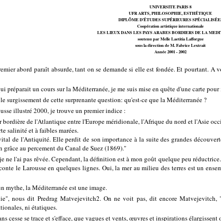
UNIVERSITE PARIS 8
UFR ARTS, PHILOSOPHIE, ESTHÉTIQUE
DIPLÔME D'ÉTUDES SUPÉRIEURES SPÉCIALISÉE
Coopération artistique internationale
LES LIEUX DANS LES PAYS ARABES BORDIERS DE LA ME
soutenu par Melle Laetitia Lafforgue
sous la direction de M. Fabrice Lextrait
Année 2001 - 2002
mier abord paraît absurde, tant on se demande si elle est fondée. Et pourtant. A vou
préparait un cours sur la Méditerranée, je me suis mise en quête d'une carte pour il
 le surgissement de cette surprenante question: qu'est-ce que la Méditerranée ?
sse illustré 2000, je trouve un premier indice :
bordière de l'Atlantique entre l'Europe méridionale, l'Afrique du nord et l'Asie occ
e salinité et à faibles marées.
vital de l'Antiquité. Elle perdit de son importance à la suite des grandes découver
n grâce au percement du Canal de Suez (1869)."
 je ne l'ai pas rêvée. Cependant, la définition est à mon goût quelque peu réductrice.
nte le Larousse en quelques lignes. Oui, la mer au milieu des terres est un ensemb
 un mythe, la Méditerranée est une image.
ie", nous dit Predrag Matvejevitch2. On ne voit pas, dit encore Matvejevitch, 
tionales, ni étatiques.
ans cesse se trace et s'efface, que vagues et vents, œuvres et inspirations élargissent