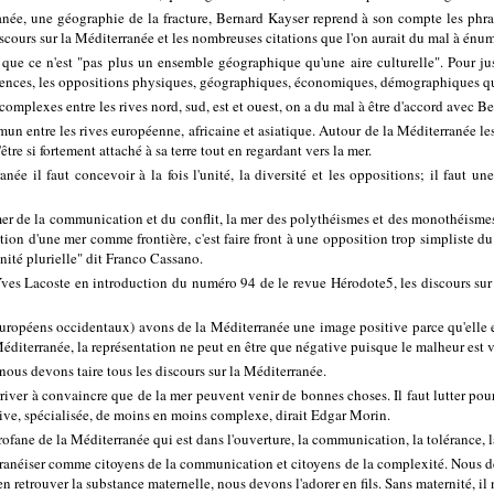
anée, une géographie de la fracture, Bernard Kayser reprend à son compte les phr
cours sur la Méditerranée et les nombreuses citations que l'on aurait du mal à énu
e que ce n'est "pas plus un ensemble géographique qu'une aire culturelle". Pour j
fférences, les oppositions physiques, géographiques, économiques, démographiques q
complexes entre les rives nord, sud, est et ouest, on a du mal à être d'accord avec B
n entre les rives européenne, africaine et asiatique. Autour de la Méditerranée les 
'être si fortement attaché à sa terre tout en regardant vers la mer.
née il faut concevoir à la fois l'unité, la diversité et les oppositions; il faut un
mer de la communication et du conflit, la mer des polythéismes et des monothéismes
eption d'une mer comme frontière, c'est faire front à une opposition trop simpliste 
ité plurielle" dit Franco Cassano.
es Lacoste en introduction du numéro 94 de le revue Hérodote5, les discours sur l
européens occidentaux) avons de la Méditerranée une image positive parce qu'elle est
Méditerranée, la représentation ne peut en être que négative puisque le malheur est v
nous devons taire tous les discours sur la Méditerranée.
river à convaincre que de la mer peuvent venir de bonnes choses. Il faut lutter po
ative, spécialisée, de moins en moins complexe, dirait Edgar Morin.
profane de la Méditerranée qui est dans l'ouverture, la communication, la tolérance, la
néiser comme citoyens de la communication et citoyens de la complexité. Nous devon
 retrouver la substance maternelle, nous devons l'adorer en fils. Sans maternité, il n'