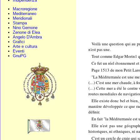
Indipendenza
Macroregione
Mediterraneo
Meridionali
Stampa
Nino Gernone
Zenone di Elea
Angelo D'Ambra
Grafici
Voilà une question qui au pre
Arte e cultura
n'est pas une.
Eventi
Tout comme Edgar Morin1 qui 
GnuPG
Ce fut un réel étonnement et
Page 1513 de mon Petit Larou
"La Méditerranée est une mer 
(…) C'est une mer chaude, à fort
(…) Cette mer a été le centre 
routes mondiales de navigatio
Elle existe donc bel et bien,
manière développée ce que raco
définir.
En fait "la Méditerranée est
Elle n'est pas une géograph
historiques, ni ethniques, ni na
C'est un cercle de craie qui s