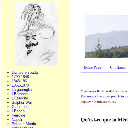
Home Page
Chi siamo
Denaro e spada
1799-1848
1848-1861
1861-1870
La guerriglia
Vous pouvez lire la totalité de ce text
I Borbone
Puoi trovare il testo completo in forma
L'Esercito
https://www.artfactories.net/
Sulphur War
Gladstone
I Banchi
Ferrovie
Qu'est-ce que la Méd
Napoli
Patria e Matria