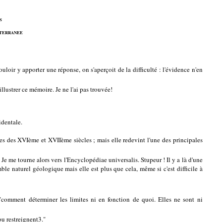
S
DITERRANEE
loir y apporter une réponse, on s'aperçoit de la difficulté : l'évidence n'en
lustrer ce mémoire. Je ne l'ai pas trouvée!
identale.
tes des XVIème et XVIIème siècles ; mais elle redevint l'une des principales
 Je me tourne alors vers l'Encyclopédiae universalis. Stupeur ! Il y a là d'une
le naturel géologique mais elle est plus que cela, même si c'est difficile à
"comment déterminer les limites ni en fonction de quoi. Elles ne sont ni
 ou restreignent3."