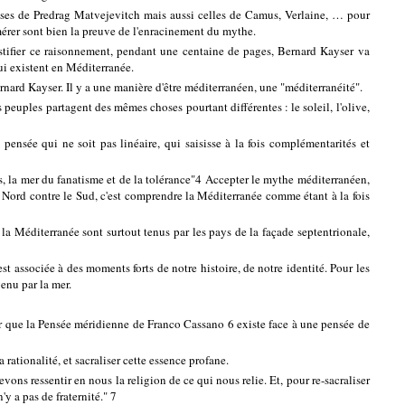
ases de Predrag Matvejevitch mais aussi celles de Camus, Verlaine, … pour
mérer sont bien la preuve de l'enracinement du mythe.
ustifier ce raisonnement, pendant une centaine de pages, Bernard Kayser va
ui existent en Méditerranée.
ernard Kayser. Il y a une manière d'être méditerranéen, une "méditerranéité".
peuples partagent des mêmes choses pourtant différentes : le soleil, l'olive,
e pensée qui ne soit pas linéaire, qui saisisse à la fois complémentarités et
, la mer du fanatisme et de la tolérance"4 Accepter le mythe méditerranéen,
du Nord contre le Sud, c'est comprendre la Méditerranée comme étant à la fois
a Méditerranée sont surtout tenus par les pays de la façade septentrionale,
 associée à des moments forts de notre histoire, de notre identité. Pour les
enu par la mer.
ur que la Pensée méridienne de Franco Cassano 6 existe face à une pensée de
 rationalité, et sacraliser cette essence profane.
s ressentir en nous la religion de ce qui nous relie. Et, pour re-sacraliser
y a pas de fraternité." 7