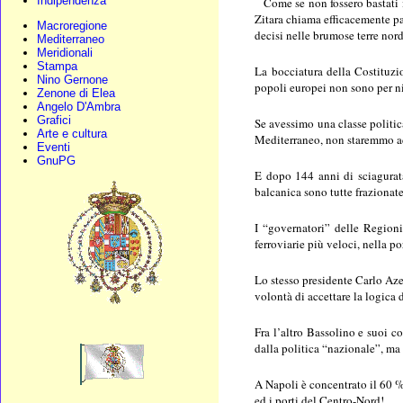
Indipendenza
Come se non fossero bastati i
Zitara chiama efficacemente pa
Macroregione
decisi nelle brumose terre nor
Mediterraneo
Meridionali
Stampa
La bocciatura della Costituzi
Nino Gernone
popoli europei non sono per ni
Zenone di Elea
Angelo D'Ambra
Grafici
Se avessimo una classe politic
Arte e cultura
Mediterraneo, non staremmo ad 
Eventi
GnuPG
E dopo 144 anni di sciagurata
balcanica sono tutte frazionate 
I “governatori” delle Regioni
ferroviarie più veloci, nella p
Lo stesso presidente Carlo Aze
volontà di accettare la logica 
Fra l’altro Bassolino e suoi c
dalla politica “nazionale”, ma
A Napoli è concentrato il 60 % 
ed i porti del Centro-Nord!