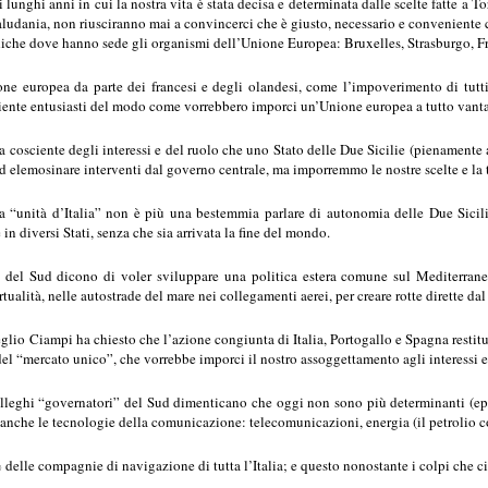
 lunghi anni in cui la nostra vita è stata decisa e determinata dalle scelte fatte a 
ludania, non riusciranno mai a convincerci che è giusto, necessario e conveniente c
diche dove hanno sede gli organismi dell’Unione Europea: Bruxelles, Strasburgo, Fr
one europea da parte dei francesi e degli olandesi, come l’impoverimento di tutti
ente entusiasti del modo come vorrebbero imporci un’Unione europea a tutto vantaggio
a cosciente degli interessi e del ruolo che uno Stato delle Due Sicilie (pienamente 
elemosinare interventi dal governo centrale, ma imporremmo le nostre scelte e la tut
 “unità d’Italia” non è più una bestemmia parlare di autonomia delle Due Sicilie
in diversi Stati, senza che sia arrivata la fine del mondo.
 del Sud dicono di voler sviluppare una politica estera comune sul Mediterraneo,
ortualità, nelle autostrade del mare nei collegamenti aerei, per creare rotte dirette d
glio Ciampi ha chiesto che l’azione congiunta di Italia, Portogallo e Spagna restitui
del “mercato unico”, che vorrebbe imporci il nostro assoggettamento agli interessi ed a
olleghi “governatori” del Sud dimenticano che oggi non sono più determinanti (eppu
 anche le tecnologie della comunicazione: telecomunicazioni, energia (il petrolio co
delle compagnie di navigazione di tutta l’Italia; e questo nonostante i colpi che ci s