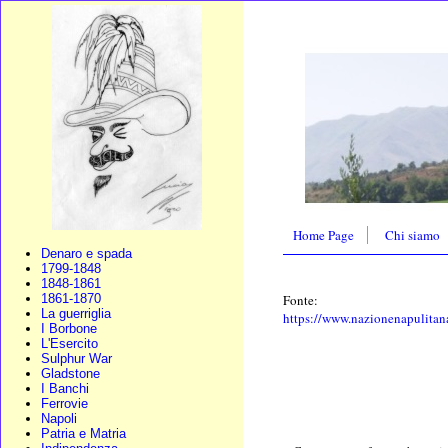
Home Page
Chi siamo
Denaro e spada
1799-1848
1848-1861
Fonte:
1861-1870
La guerriglia
https://www.nazionenapulitana
I Borbone
L'Esercito
Sulphur War
Gladstone
I Banchi
Ferrovie
Napoli
Patria e Matria