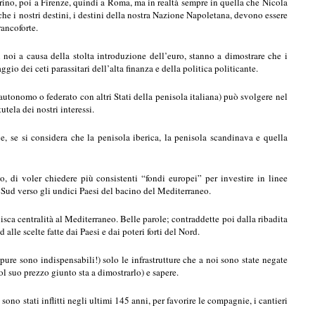
Torino, poi a Firenze, quindi a Roma, ma in realtà sempre in quella che Nicola
he i nostri destini, i destini della nostra Nazione Napoletana, devono essere
ancoforte.
 noi a causa della stolta introduzione dell’euro, stanno a dimostrare che i
 dei ceti parassitari dell’alta finanza e della politica politicante.
autonomo o federato con altri Stati della penisola italiana) può svolgere nel
ela dei nostri interessi.
, se si considera che la penisola iberica, la penisola scandinava e quella
 di voler chiedere più consistenti “fondi europei” per investire in linee
al Sud verso gli undici Paesi del bacino del Mediterraneo.
sca centralità al Mediterraneo. Belle parole; contraddette poi dalla ribadita
lle scelte fatte dai Paesi e dai poteri forti del Nord.
re sono indispensabili!) solo le infrastrutture che a noi sono state negate
l suo prezzo giunto sta a dimostrarlo) e sapere.
ono stati inflitti negli ultimi 145 anni, per favorire le compagnie, i cantieri