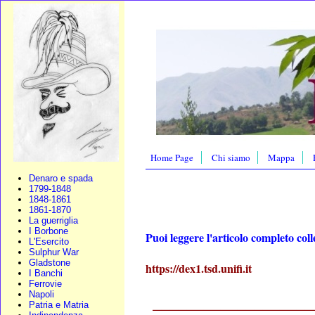
Home Page
Chi siamo
Mappa
Denaro e spada
1799-1848
1848-1861
1861-1870
La guerriglia
I Borbone
Puoi leggere l'articolo completo coll
L'Esercito
Sulphur War
Gladstone
https://dex1.tsd.unifi.it
I Banchi
Ferrovie
Napoli
___________________
Patria e Matria