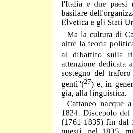
l'Italia e due paesi
basilare dell'or­ganiz
Elvetica e gli Stati U
Ma la cultura di Ca
oltre la teoria polit
al dibattito
sulla r
attenzione dedicata a
sostegno del trafor
27
genti"(
) e, in ge­
ner
gia, alla linguistica.
Cattaneo nacque a 
1824. Discepolo del 
(1761-1835)
fin dal
questi, nel 1835, m