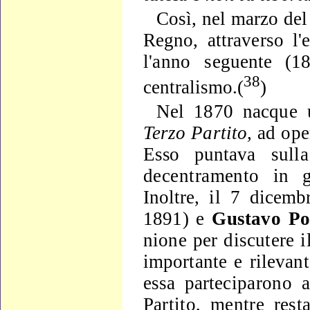
Così, nel marzo del
Regno, attraverso l'e
l'anno se­
guente (18
38
centralismo.(
)
Nel 1870 nacque u
Terzo Partito,
ad ope
Esso punta­
va sull
decentramento in 
Inoltre, il 7 dicemb
1891) e
Gustavo
Po
nione per discutere i
importante e rilevant
essa parte­
ciparono a
Partito, mentre resta