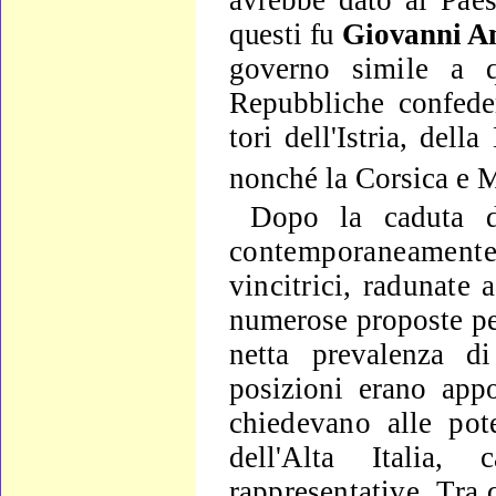
questi fu
Giovanni A
governo simile a qu
Repubbliche con­
fede
tori dell'Istria, del
nonché la Corsica e M
Dopo la caduta 
contemporaneamente
vincitrici, radunate 
nu­merose proposte pe
netta prevalenza 
posizioni erano appo
chie­
devano alle pot
dell'Alta Italia, c
rappresentative. Tra 