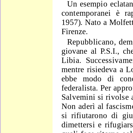
Un esempio eclatant
contemporanei è rap
1957). Nato a
Molfett
Firenze.
Repubblicano, demo
giovane al P.S.I., c
Libia. Suc­
cessivame
mentre risiedeva a 
ebbe modo di con
federalista. Per
appro
Salvemini si rivolse 
Non aderì al fascis
si ri­
fiutarono di giu
dimettersi e rifugiar