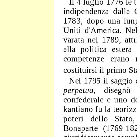
Il 4 luglio 1776 le 
indipendenza dalla
1783, dopo una lung
Uniti d'America. Ne
varata nel 1789, attri
alla
politica estera
competenze erano r
costituirsi il primo Sta
Nel 1795 il saggio
perpetua,
disegn
confederale e uno
d
kantiano fu la teoriz
poteri dello Stat
Bonaparte (1769-
18