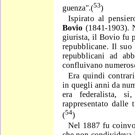
53
guenza".(
)
Ispirato al pensie
Bovio
(1841-1903). 
giurista, il Bo­
vio fu 
repubblicane. Il suo
repubblicani ad abb
conflui­
vano numerose c
Era quindi contrari
in quegli anni da nu
era fede­
ralista, s
rappresentato dalle t
54
(
)
Nel 1887 fu coinv
che non condivideva l