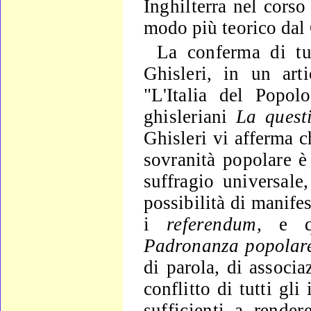
Inghil
terra nel corso
modo più teorico dal
La conferma di tu
Ghisleri, in un art
"L'Italia del Popo
ghisleriani
La quest
Ghisleri vi afferma c
sovranità popolare 
suf­
fragio universale,
possibilità di manifes
i
referen­
dum,
e q
Padronanza popolare
di parola, di associa
conflitto di
tutti gli
sufficienti a render