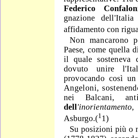
Federico
Confalo
gnazione dell'Italia
affidamento con rigua
Non mancarono pe
Paese, come quella 
il quale soste­
neva 
dovuto unire l'It
provocando così un
Angeloni, sostenen
nei
Balcani, an
dell
'inorientamento
1
Asburgo.(
1)
Su posizioni più o 