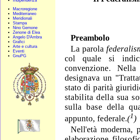
Indipendenza
Macroregione
Mediterraneo
Meridionali
Stampa
Nino Gernone
Zenone di Elea
Preambolo
Angelo D'Ambra
Grafici
Arte e cultura
La parola
federali
Eventi
GnuPG
col quale si indi
convenzione. Nell
designa­va un "Tratta
stato di parità giurid
stabilita della sua s
sulla base della q
1
appunto, federale.
(
)
Nell'età moderna, p
elaborazione filosofi