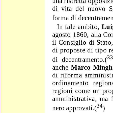
una
ristretta opposiz
di vita del nuovo S
forma di decen­
tramen
In tale ambito,
Lui
agosto 1860, alla Co
il Con­siglio di Stat
di proposte di tipo r
3
di decentramen­to.(
anche
Marco Mingh
di riforma amminist
ordina­mento region
regioni come un prog
amministrativa,
ma f
34
nero approvati.(
)