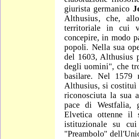
giurista germa­
nico
J
Althusius, che, al
territoriale in cui
concepire, in modo pa
popoli. Nella sua op
del 1603, Althusius 
degli uomini", che t
basilare.
Nel 1579 ne
Althusius, si costituì
riconosciuta la sua a
pace di Westfalia, 
Elvetica ottenne il
istituzionale su c
"Preambolo" dell'Uni