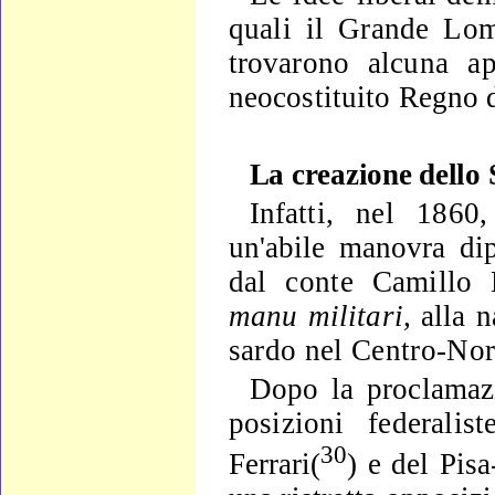
quali il Grande Lo
trovarono alcu­
na ap
neocostituito Regno d'
La creazione dello 
Infatti, nel 1860,
un'abile manovra di
dal conte Camillo
manu
militari,
alla n
sardo nel Centro-Nor
Dopo la proclamaz
posizioni federalis
30
Ferrari(
) e del Pisa