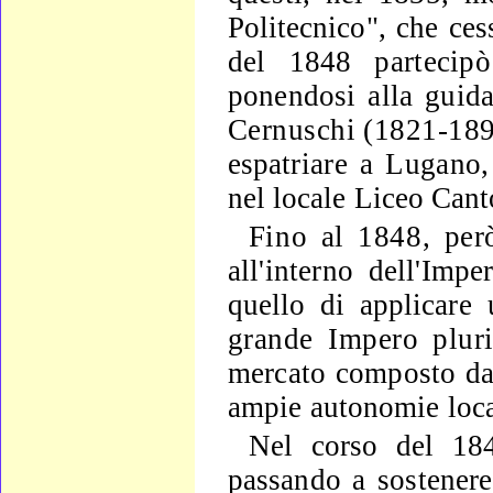
Politecnico", che ce
del 1848
partecip
ponendosi alla guida
Cernuschi (1821-18
espa­
triare a Lugano
nel locale Liceo Cant
Fino al 1848, per
all'interno dell'Imper
quello di appli­
care 
grande Impero plur
mercato composto da 
ampie auto­
nomie loca
Nel corso del 18
passando a sostener