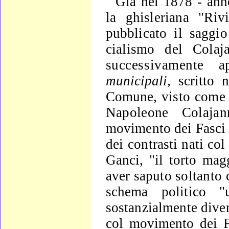
Già nel 1878 - ann
la ghisleriana "Rivi
pubblicato il saggi
cialismo del Colaj
successivamente 
municipali,
scritto 
Comune,
visto come i
Napoleone Colaj
movimento dei Fasci s
dei
contrasti nati col
Ganci, "il torto magg
aver saputo sol­
tanto 
schema politico "uf
sostanzialmente dive
col movimento dei Fa