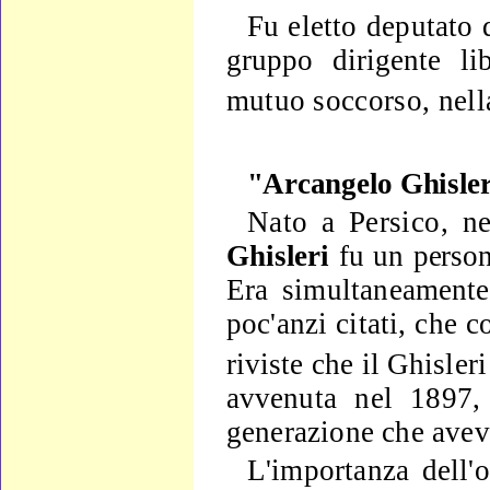
Fu eletto deputato d
gruppo dirigente lib
mutuo soc­
corso, nell
"Arcangelo Ghisle
Nato a Persico, n
Ghisleri
fu un perso
Era simul­
taneamente 
poc'anzi citati, che c
riviste che il Ghisler
av­
venuta nel 1897, 
generazione che avev
L'importanza dell'