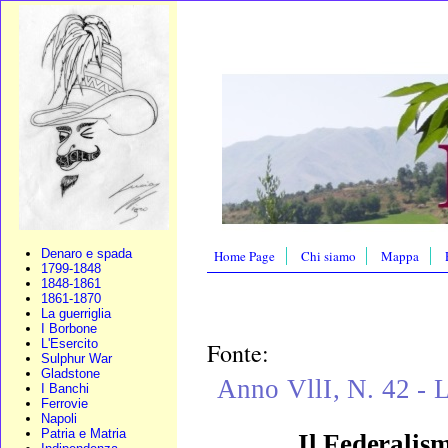
Denaro e spada
Home Page
Chi siamo
Mappa
1799-1848
1848-1861
1861-1870
La guerriglia
I Borbone
L'Esercito
Fonte:
Sulphur War
Gladstone
Anno VllI, N. 42 - 
I Banchi
Ferrovie
Napoli
Patria e Matria
Il Federalis