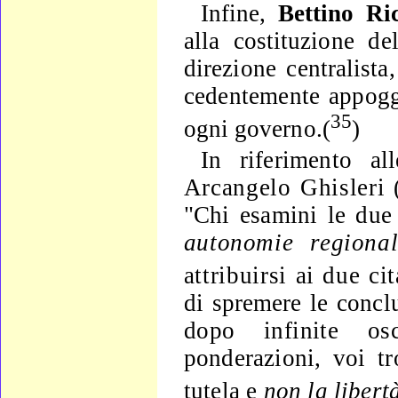
Infine,
Bettino Ri
alla costituzione de
direzione centra­
lista
cedentemente appoggi
35
ogni governo.(
)
In riferimento a
Arcangelo Ghisleri
"Chi esamini le
due
autonomie regiona
attribuirsi ai due cit
di spreme­
re le concl
dopo infinite osc
ponderazioni, voi tr
tutela e
non la
libert