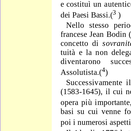
e costituì
un autentic
3
dei Paesi Bassi.(
)
Nello stesso per
francese Jean Bodin
concetto di
sovra­
ni
tuità e la non delega
diventarono suc
4
Assolutista.(
)
Successivamente il
(1583-1645), il cui no
opera più im
portant
basi su cui venne fon
poi i numerosi aspetti