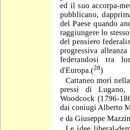
ed il suo accorpa-
men
pubblicano, dapprima
del Paese quando anch
raggiunge­
re lo stess
del pensiero federalis
progressiva allean­
za
federandosi tra lo
28
d'Europa.(
)
Cattaneo morì nella
pressi di Lugano, a
Woodcock (1796-
18
dai coniugi Alberto 
e da Giuseppe Mazzin
Le idee liberal-dem