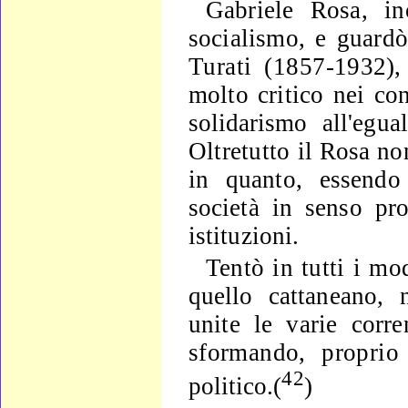
Gabriele Rosa, in
socialismo, e guard
Turati (1857-
1932),
molto critico nei co
solidarismo all'eguali
Oltretutto
il Rosa non
in quanto, essendo 
società in senso prog
istituzioni.
Tentò in tutti i mod
quello cattaneano, n
unite le varie corre
sformando, proprio
42
politico.(
)