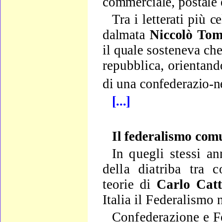
commerciale, postale e
Tra i letterati più c
dalmata
Niccolò To
il quale so­
steneva che
repubblica, orientando
di una confederazio-
n
[...]
Il federalismo com
In quegli stessi an
della diatriba tra co
teorie di
Carlo
Cat
Italia il Federalismo n
Confederazione e F