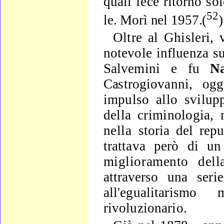
quali fece ritorno
sol
52
le. Morì nel 1957.(
)
Oltre al Ghisleri,
notevole influenza sul
Salvemini e
fu
N
Ca
strogiovanni, o
impulso allo svilup
della criminologia
nella
storia del rep
trattava però di un
miglioramento del
attraverso
una seri
all'egualitarismo
rivoluzionario.