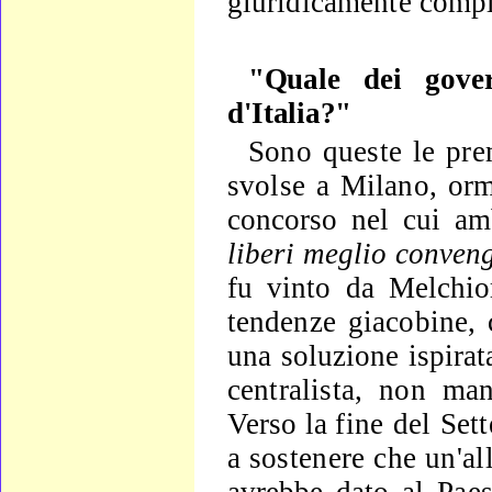
giuridicamente comple
"Quale dei gove
d'Italia?"
Sono queste le pre
svolse a Milano, or
concorso nel cui am
liberi meglio conveng
fu vinto da Melchi
tendenze gia­cobine, 
una soluzione ispirat
centralista, non man
Verso la
fine del Sett
a sostenere che un'al
avrebbe dato al Pae