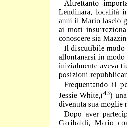
Altrettanto import
Lendinara, località 
anni il Mario lasciò
g
ai
moti insurreziona
conoscere sia Mazzini
Il discutibile modo 
allontanarsi in modo d
inizial­
mente aveva ti
posizioni repubblican
Frequentando il p
43
Jessie White,(
) una
divenuta sua
moglie 
Dopo aver partecip
Garibaldi, Mario c