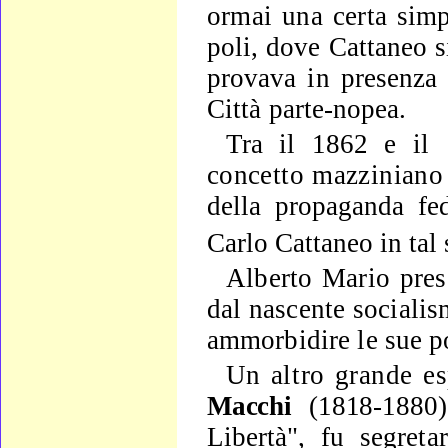
ormai una certa
simp
poli, dove Cattaneo s
provava in presenza d
Città parte-
nopea.
Tra il 1862 e il 
concetto mazziniano 
della propagan­da fe
Carlo Cattaneo in tal 
Alberto Mario pres
dal nascente socialis
ammorbidire le sue p
Un altro grande e
Macchi
(1818-1880)
Libertà", fu se­
greta