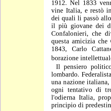
1912. Nel 1833
venn
vine Italia, e restò 
dei quali li passò all
il più giovane
dei d
Confalonieri, che d
questa amicizia che
1843, Carlo
Cattan
borazione intellettual
Il pensiero politi
lombardo. Federalista
una nazione
italiana,
ogni tentativo di t
l'odierna Italia, pr
principio di
predestin