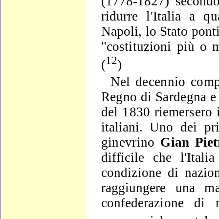
(1778-1827) second
ridurre l'Italia a
qu
Na
poli, lo Stato pont
"costituzioni più o 
12
(
)
Nel decennio compr
Regno di Sardegna e
del
1830 riemersero i
italiani. Uno dei pri
ginevrino
Gian
Pie
difficile che l'Ital
condizione di nazio
raggiungere una mag
confede­razione di