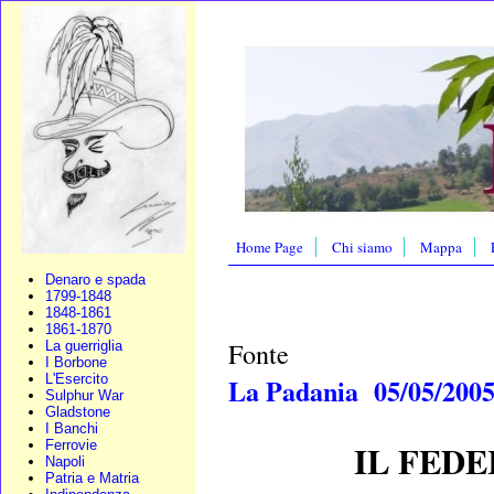
Home Page
Chi siamo
Mappa
Denaro e spada
1799-1848
1848-1861
1861-1870
Fonte
La guerriglia
I Borbone
L'Esercito
La Padania 05/05/200
Sulphur War
Gladstone
I Banchi
Ferrovie
IL FED
Napoli
Patria e Matria