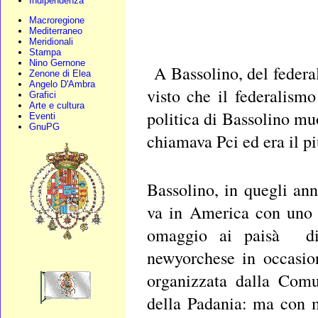
Indipendenza
Macroregione
Mediterraneo
Meridionali
Stampa
Nino Gernone
A Bassolino, del federa
Zenone di Elea
Angelo D'Ambra
visto che il federalism
Grafici
Arte e cultura
politica di Bassolino mu
Eventi
GnuPG
chiamava Pci ed era il p
Bassolino, in quegli ann
va in America con uno s
omaggio ai paisà di 
newyorchese in occasio
organizzata dalla Comu
della Padania: ma con 