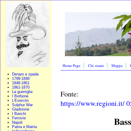
Home Page
Chi siamo
Mappa
Denaro e spada
1799-1848
1848-1861
1861-1870
Fonte:
La guerriglia
I Borbone
L'Esercito
https://www.regioni.it/
Sulphur War
Gladstone
I Banchi
Bass
Ferrovie
Napoli
Patria e Matria