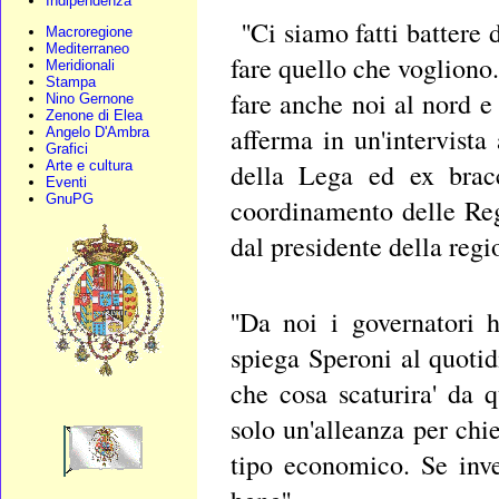
Indipendenza
''Ci siamo fatti battere
Macroregione
Mediterraneo
fare quello che vogliono
Meridionali
Stampa
fare anche noi al nord e
Nino Gernone
Zenone di Elea
afferma in un'intervista
Angelo D'Ambra
Grafici
Arte e cultura
della Lega ed ex bracc
Eventi
GnuPG
coordinamento delle Reg
dal presidente della reg
''Da noi i governatori 
spiega Speroni al quoti
che cosa scaturira' da 
solo un'alleanza per chi
tipo economico. Se inv