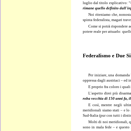
luglio dal titolo esplicativo: “
rimane quello definito dall'in
Noi riteniamo che, nonost
spinta federalista, magari trave
Come si potrà rispondere a
potere reale per attuarlo: quell
Federalismo e Due Sic
Per iniziare, una
domanda b
oppressa dagli austriaci – ed i
E proprio fra coloro i qual
L’aspetto direi più disarm
roba vecchia di 150 anni fa, 
E così, mentre negli ulti
meridionali siamo stati – e lo
Sud-Italia (pur con tutti i dis
Molti di noi meridionali, 
sono in mala fede – e questo 