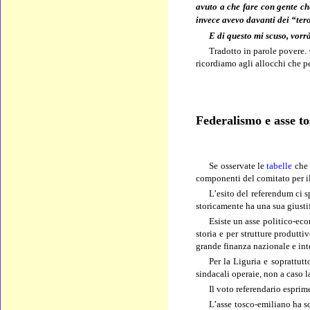
avuto a che fare con gente ch
invece avevo davanti dei “ter
E di questo mi scuso, vorrà
Tradotto in parole povere.
ricordiamo agli allocchi che pe
Federalismo e asse t
Se
osservate le
tabelle
che 
componenti del comitato per il
L’esito del referendum ci s
storicamente ha una sua giusti
Esiste un asse politico-ec
storia e per strutture produtt
grande finanza nazionale e int
Per la Liguria e soprattutt
sindacali operaie, non a caso l
Il voto referendario esprime
L’asse tosco-emiliano ha sc