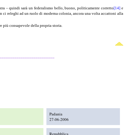
istra – quindi sarà un federalismo bello, buono, politicamente corretto
[14]
e
n ci releghi ad un ruolo di moderna colonia, ancora una volta accattoni alla
re più consapevole della propria storia.
__________________________
Padania
27-06-2006
Repubblica