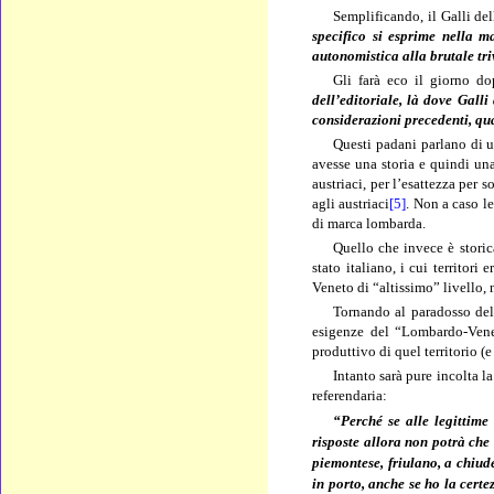
Semplificando, il Galli del
specifico si esprime nella m
autonomistica alla brutale tri
Gli farà eco il giorno d
dell’editoriale, là dove Galli
considerazioni precedenti, qu
Questi padani parlano di u
avesse una storia e quindi una
austriaci, per l’esattezza per
agli austriaci
[5]
. Non a caso le
di marca lombarda.
Quello che invece è stori
stato italiano, i cui territor
Veneto di “altissimo” livello, 
Tornando al paradosso del G
esigenze del “Lombardo-Vene
produttivo di quel territorio (
Intanto sarà pure incolta l
referendaria:
“Perché se alle legittime
risposte allora non potrà che
piemontese, friulano, a chiud
in porto, anche se ho la certe