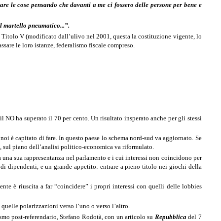
tare le cose pensando che davanti a me ci fossero delle persone per bene e
il martello pneumatico...”.
 Titolo V (modificato dall’ulivo nel 2001, questa la costituzione vigente, lo
assare le loro istanze, federalismo fiscale compreso.
l NO ha superato il 70 per cento. Un risultato insperato anche per gli stessi
a noi è capitato di fare. In questo paese lo schema nord-sud va aggiornato. Se
 sul piano dell’analisi politico-economica va riformulato.
 una sua rappresentanza nel parlamento e i cui interessi non coincidono per
di dipendenti, e un grande appetito: entrare a pieno titolo nei giochi della
nte è riuscita a far “coincidere” i propri interessi con quelli delle lobbies
e quelle polarizzazioni verso l’uno o verso l’altro.
lismo post-referendario, Stefano Rodotà, con un articolo su
Repubblica
del 7