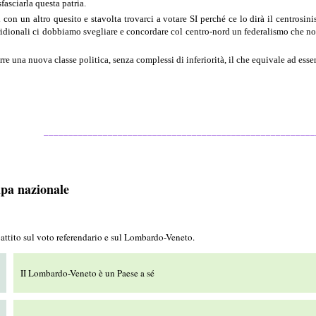
fasciarla questa patria.
con un altro quesito e stavolta trovarci a votare SI perché ce lo dirà il centrosin
eridionali ci dobbiamo svegliare e concordare col centro-nord un federalismo che no
rre una nuova classe politica, senza complessi di inferiorità, il che equivale ad esse
_______________________________________________________
ampa nazionale
ibattito sul voto referendario e sul Lombardo-Veneto.
II Lombardo-Veneto è un Paese a sé