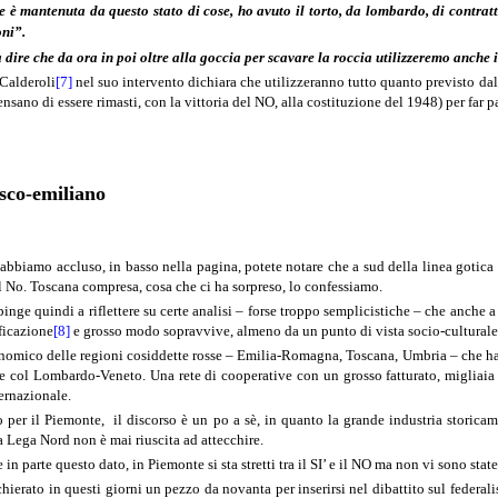
e è mantenuta da questo stato di cose, ho avuto il torto, da lombardo, di contrat
oni”.
 dire che da ora in poi oltre alla goccia per scavare la roccia utilizzeremo anche 
 Calderoli
[7]
nel suo intervento dichiara che utilizzeranno tutto quanto previsto dal
nsano di essere rimasti, con la vittoria del NO, alla costituzione del 1948) per far p
osco-emiliano
abbiamo accluso, in basso nella pagina, potete notare che a sud della linea gotica i
 No. Toscana compresa, cosa che ci ha sorpreso, lo confessiamo.
pinge quindi a riflettere su certe analisi – forse troppo semplicistiche – che anche 
ficazione
[8]
e grosso modo sopravvive, almeno da un punto di vista socio-culturale,
onomico delle regioni cosiddette rosse – Emilia-Romagna, Toscana, Umbria – che ha
ive col Lombardo-Veneto. Una rete di cooperative con un grosso fatturato, migliaia 
ernazionale.
o per il Piemonte,
il discorso è un po a sè, in quanto la grande industria storicame
a Lega Nord non è mai riuscita ad attecchire.
 in parte questo dato, in Piemonte si sta stretti tra il SI’ e il NO ma non vi sono stat
hierato in questi giorni un pezzo da novanta per inserirsi nel dibattito sul federa