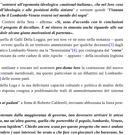
 “
sottrarsi all’egemonia ideologica «nazional-italiana», che nel loro caso
l’ideologia e alle posizioni della sinistra
” e sottrarre quindi “
l’istanza
o che il Lombardo-Veneto resterà nel mondo dei sogni
”.
 Corriere della Sera – afferma:
«Sì, sono d’accordo con le conclusioni
uel progetto di decollare. E mi ritrovo in sintonia anche riguardo alle sue
dole alcune giuste motivazioni di partenza».
quella di Galli Della Loggia, per noi non ve ne sono nella sostanza – quasi
a
ovvero quella di un territorio amministrato per qualche decennio
[3]
dagli
ntomatico Lombardo-Veneto ma la “Serenissima”
[4]
, poi consegnata dal “
corso
”
izzate da certe cadute di stile, tipiche
– appunto – della incultura leghista
 emiliane e toscane nel sostenere
pro-domo loro
la costruzione del nuovo
e contrade meridionali, ma questo particolare in un dibattito sul Lombardo-
]
delle nostre parti.
ella Lega e la sua deficitaria capacità culturale e politica di analisi delle
 risposta congrua a problematiche reali di ammodernamento del sistema
a ai padani
” a firma di Roberto Calderoli, troviamo abbozzata la linea post-
sostenuta dalla maggioranza di governo, non dovessero arrivare le attese
nso, ma un'altra guerra, quella che porterebbe il popolo, lombardo, Veneto,
 cavat lapìdem”. Chiedo ancora scusa per questo progetto che non è andato
endere i suoi interessi: ho avuto a che fare con giocatori che baravano, ho