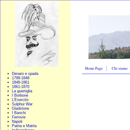
Home Page
Chi siamo
Denaro e spada
1799-1848
1848-1861
1861-1870
La guerriglia
I Borbone
L'Esercito
Sulphur War
Gladstone
I Banchi
Ferrovie
Napoli
Patria e Matria