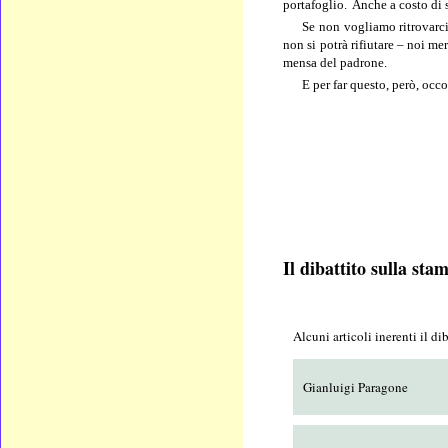
portafoglio.
Anche a costo di s
Se non vogliamo ritrovarci 
non si potrà rifiutare – noi m
mensa del padrone.
E per far questo, però, occo
Il dibattito sulla st
Alcuni
articoli inerenti il d
Gianluigi Paragone