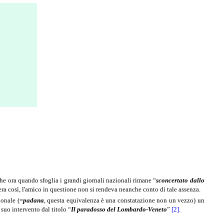
che ora quando sfoglia i grandi giornali nazionali rimane “
sconcertato dallo
ra così, l'amico in questione non si rendeva neanche conto di tale assenza
.
ionale (=
padana
, questa equivalenza è una constatazione non un vezzo) un
 suo intervento dal titolo “
Il paradosso del Lombardo-Veneto
”
[2]
.