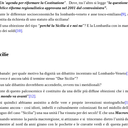
Un 'agenda per riformare la Costituzione
”.
Dove, tra l’altro si legge “
la questione
felice riforma regionaIistica approvata nel 2001 dal centrosinistra”.
ante le differenze socioeconomiche fra lombardo-veneto e asse tosco-emiliano
[9]
,
stita da richiesta di uno statuto alla siciliana!
d una obiezione del tipo “
perché la Sicilia sì e noi no
”? E la Lombardia con in mano 
o dei soldi
[10]
.
ilie
anale: per quale motivo ha dignità un dibattito incentrato sul Lombardo-Veneto
[
nvece è ancora tabù il termine stesso “Due Sicilie”?
i un tale dibattito dovrebbero accenderlo, ovvero tra i meridionali?
ante di questo palcoscenico è costituito da una delle più diffuse obiezioni che i m
il mondo va avanti
”
[12]
.
mi quindici abbiamo assistito a delle vere e proprie invenzioni storiografiche
[1
 siamo ancora – così idioti, imbelli e culturalmente colonizzati fin nel midollo del
tinguo del caso “Sicilia”) una sua unità l’ha vissuta per dei secoli! E che una
Macror
quando sentono la parola macroregione, si attizzano e si
trincerano dietro l’unità d
mentre al nord da anni girano con le pochette e le cravatte verdi e di questa pa