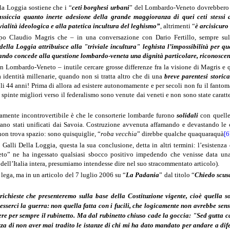
la Loggia sostiene che i “
ceti borghesi urbani
” del Lombardo-Veneto dovrebbero
assiccia quanto inerte adesione della grande maggioranza di quei ceti stessi al
vialità ideologica e alla patetica incultura del leghismo”
, altrimenti “
è arcisicur
opo Claudio Magris che – in una conversazione con Dario Fertillo, sempre sul
 della Loggia attribuisce alla "triviale incultura" leghista l’impossibilità per q
ando concede alla questione lombardo-veneta una dignità particolare, riconoscen
n Lombardo-Veneto – inutile cercare grosse differenze fra la visione di Magris e 
 identità millenarie, quando non si tratta altro che di una
breve parentesi storic
 soli 44 anni! Prima di allora ad esistere autonomamente e per secoli non fu il fa
 spinte migliori verso il federalismo sono venute dai veneti e non sono state caratter
camente incontrovertibile è che le consorterie lombarde furono
solidali
con quelle
i erano stati unificati dai Savoia. Costruzione avvenuta affamando e devastando l
non trova spazio: sono quisquiglie, “
roba vecchia
” direbbe qualche quaquaraquà
[6
alli Della Loggia, questa la sua conclusione, detta in altri termini: l’esistenza d
to” ne ha ingessato qualsiasi sbocco positivo impedendo che venisse data una
e dell’Italia intera, presumiamo intendesse dire nel suo stracommentato articolo).
a lega, ma in un articolo del 7 luglio 2006 su “
La Padania
” dal titolo “
Chiedo scus
 richieste che presenteremo sulla base della Costituzione vigente, cioè quella 
 esserci la guerra: non quella fatta con i fucili, che logicamente non avrebbe se
ere per sempre il rubinetto. Ma dal rubinetto chiuso cade la goccia: "Sed gutta
zza di non aver mai tradito le istanze di chi mi ha dato mandato per andare a dif