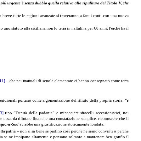
 più urgente è senza dubbio quella relativa alla ripulitura del Titolo V, che
 a breve tutte le regioni avanzate si troveranno a fare i conti con una nuova
uno statuto alla siciliana non lo terrà in naftalina per 60 anni. Perché ha il
11]
– che nei manuali di scuola elementare ci hanno consegnato come terra
eridionali portano come argomentazione del rifiuto della propria storia: “
è
3]
tipo “l’unità della padania” e minacciare sfracelli secessionistici, noi
le ossa, da rifiutare finanche una constatazione semplice: riconoscere che il
egione-Sud
avrebbe una giustificazione storicamente fondata.
ella patria – non si sa bene se parlino così perché ne siano convinti o perché
tria se ne impipano altamente e pensano soltanto a mantenere ben gonfio il