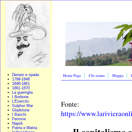
Denaro e spada
Home Page
Chi siamo
Mappa
1799-1848
1848-1861
1861-1870
La guerriglia
I Borbone
L'Esercito
Fonte:
Sulphur War
Gladstone
https://www.larivieraonl
I Banchi
Ferrovie
Napoli
Il capitalismo 
Patria e Matria