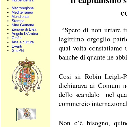
Indipendenza
Macroregione
c
Mediterraneo
Meridionali
Stampa
Nino Gernone
“Spero di non urtare tr
Zenone di Elea
Angelo D'Ambra
legittimo orgoglio pat
Grafici
Arte e cultura
qual volta constatiamo
Eventi
GnuPG
banche di quante ne abb
Cosi sir Robin Leigh-P
dichiarava ai Comuni ne
dello scandalo nel qua
commercio internazional
Non c’è bisogno, quind