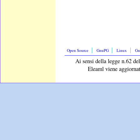
Open Source
GnuPG
Linux
Gu
Ai sensi della legge n.62 del
Eleaml viene aggiornat