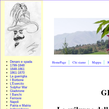
Denaro e spada
HomePage
Chi siamo
Mappa
R
1799-1848
1848-1861
1861-1870
La guerriglia
I Borbone
L'Esercito
Sulphur War
G
Gladstone
I Banchi
Ferrovie
Napoli
Patria e Matria