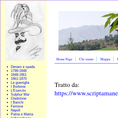
Home Page
Chi siamo
Mappa
Denaro e spada
1799-1848
1848-1861
1861-1870
Tratto da:
La guerriglia
I Borbone
L'Esercito
https://www.scriptamane
Sulphur War
Gladstone
I Banchi
Ferrovie
Napoli
Patria e Matria