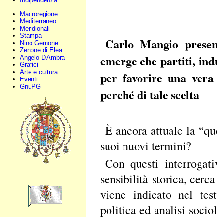
Indipendenza
Macroregione
Mediterraneo
Meridionali
Stampa
Carlo Mangio present
Nino Gernone
Zenone di Elea
emerge che partiti, ind
Angelo D'Ambra
Grafici
Arte e cultura
per favorire una vera 
Eventi
GnuPG
perché di tale scelta
È ancora attuale la “qu
suoi nuovi termini?
Con questi interrogati
sensibilità storica, cerc
viene indicato nel tes
politica ed analisi soci