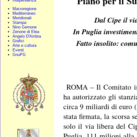
Piano per il S
Indipendenza
Macroregione
Mediterraneo
Dal Cipe il vi
Meridionali
Stampa
Nino Gernone
In Puglia investiment
Zenone di Elea
Angelo D'Ambra
Fatto insolito: com
Grafici
Arte e cultura
Eventi
GnuPG
ROMA – Il Comitato in
ha autorizzato gli stanz
circa 9 miliardi di euro (
stata firmata, la scorsa 
solo il via libera del C
Puglia, 111 milioni alla