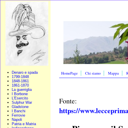
Denaro e spada
HomePage
Chi siamo
Mappa
R
1799-1848
1848-1861
1861-1870
La guerriglia
I Borbone
L'Esercito
Fonte:
Sulphur War
Gladstone
https://www.lecceprima.
I Banchi
Ferrovie
Napoli
Patria e Matria