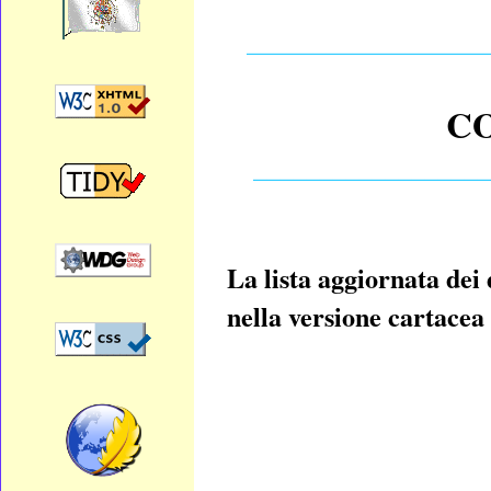
__________________
CO
__________________
La lista aggiornata dei 
nella versione cartacea