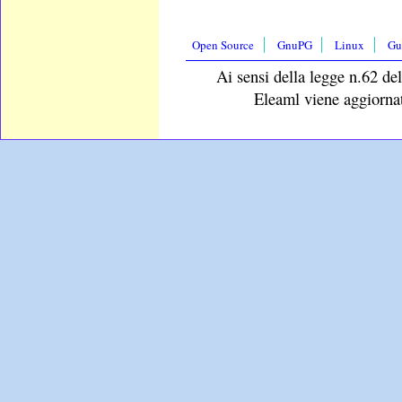
Open Source
GnuPG
Linux
Gu
Ai sensi della legge n.62 del
Eleaml viene aggiornat