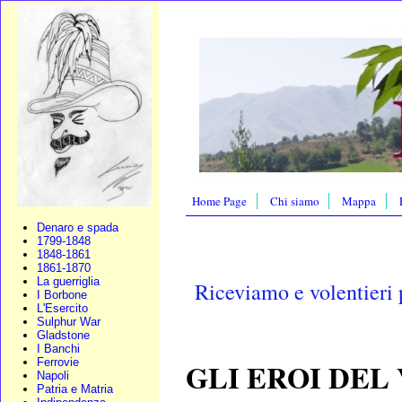
Home Page
Chi siamo
Mappa
Denaro e spada
1799-1848
1848-1861
1861-1870
La guerriglia
Riceviamo e volentieri
I Borbone
L'Esercito
Sulphur War
Gladstone
I Banchi
GLI EROI DEL
Ferrovie
Napoli
Patria e Matria