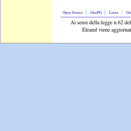
Open Source
GnuPG
Linux
Gu
Ai sensi della legge n.62 del
Eleaml viene aggiornat