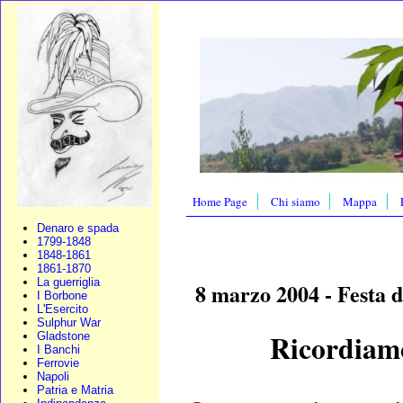
Home Page
Chi siamo
Mappa
Denaro e spada
1799-1848
1848-1861
1861-1870
La guerriglia
8 marzo 2004 - Festa 
I Borbone
L'Esercito
Sulphur War
Ricordiamo
Gladstone
I Banchi
Ferrovie
Napoli
Patria e Matria