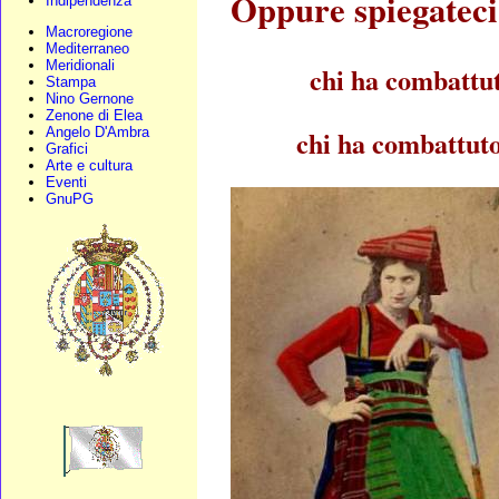
Oppure spiegatec
Indipendenza
Macroregione
Mediterraneo
Meridionali
chi ha combattut
Stampa
Nino Gernone
Zenone di Elea
chi ha combattuto 
Angelo D'Ambra
Grafici
Arte e cultura
Eventi
GnuPG