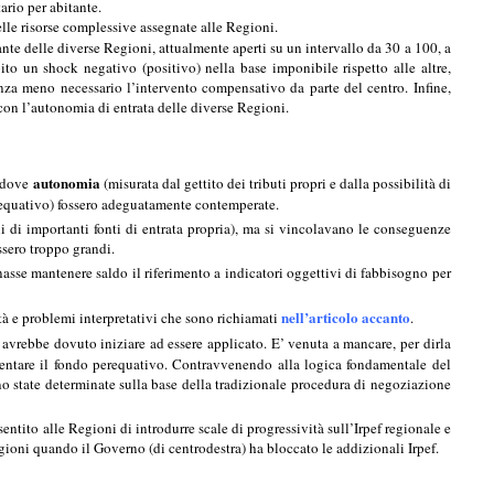
ario per abitante.
lle risorse complessive assegnate alle Regioni.
tante delle diverse Regioni, attualmente aperti su un intervallo da 30 a 100, a
ito un shock negativo (positivo) nella base imponibile rispetto alle altre,
za meno necessario l’intervento compensativo da parte del centro. Infine,
 con l’autonomia di entrata delle diverse Regioni.
autonomia
o dove
(misurata dal gettito dei tributi propri e dalla possibilità di
erequativo) fossero adeguatamente contemperate.
i di importanti fonti di entrata propria), ma si vincolavano le conseguenze
ssero troppo grandi.
asse mantenere saldo il riferimento a indicatori oggettivi di fabbisogno per
nell’articolo accanto
ltà e problemi interpretativi che sono richiamati
.
 avrebbe dovuto iniziare ad essere applicato. E’ venuta a mancare, per dirla
ntare il fondo perequativo. Contravvenendo alla logica fondamentale del
ono state determinate sulla base della tradizionale procedura di negoziazione
entito alle Regioni di introdurre scale di progressività sull’Irpef regionale e
Regioni quando il Governo (di centrodestra) ha bloccato le addizionali Irpef.