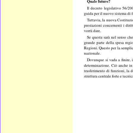
Quale futuro?
Il decreto legislativo 56/2
guida per il nuovo sistema di 
Tuttavia, la nuova Costituzio
prestazioni concernenti i diri
vorrà dare.
Se questa sarà nel senso che
grande parte della spesa regi
Regioni. Questo per la semplice
nazionale.
Dovunque si vada a finire, 
determinazione. Ciò anche in
trasferimento di funzioni, la 
struttura centrale forte e tecni