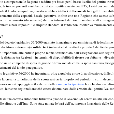
tto a compensare le Regioni a reddito più basso per il basso livello del gettito tribut
 le tre componenti avrebbero contato rispettivamente per il 35, 1 e 64 per cento de
ridotto i differenziali
arda il fondo perequativo, questo avrebbe
tra i gettiti per abi
parametro della capacità fiscale garantiva inoltre che una Regione che avesse sub
 un incremento (decremento) dei trasferimenti dal fondo, rendendo di conseguen
definita a basi imponibili e aliquote standard, il fondo non interferiva minimamente
ne?
del decreto legislativo 56/2000 era stato immaginato per un sistema di federalism
solidarietà
on decisione autonoma) e
(misurata dai caratteri e proprietà del fondo p
 importante alle entrate proprie (come testimoniato dall’assegnazione alle region
le distanze tra Regioni – in termini di disponibilità di risorse per abitante – diveni
e su un comparto di spesa di grande rilievo sociale come la spesa sanitaria, bisogn
ferimenti del fondo perequativo.
to legislativo 56/2000 ha incontrato, oltre a qualche errore di applicazione, diffico
spesa sanitaria
ta la crescita tumultuosa della
proprio nel periodo in cui il decreto
compartecipazione
rtenza su cui appoggiare il calcolo della
Iva che doveva alime
, le risorse regionali anziché essere determinate dalla crescita del gettito Iva, s
iti di una corretta autonomia tributaria quando il Governo (di centrosinistra) ha cons
delle aliquote dell’Irap. Sono state minate le basi dell’autonomia finanziaria delle 