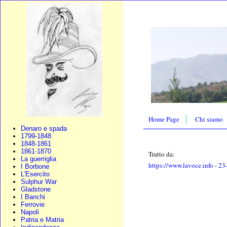
Home Page
Chi siamo
Denaro e spada
1799-1848
1848-1861
1861-1870
Tratto da:
La guerriglia
https://www.lavoce.info
- 23
I Borbone
L'Esercito
Sulphur War
Gladstone
I Banchi
Ferrovie
Napoli
Patria e Matria