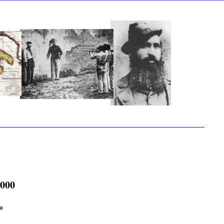
2000
a