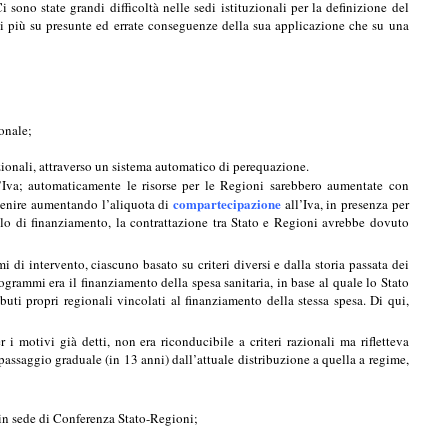
 sono state grandi difficoltà nelle sedi istituzionali per la definizione del
ati più su presunte ed errate conseguenze della sua applicazione che su una
ionale;
azionali, attraverso un sistema automatico di perequazione.
l’Iva; automaticamente le risorse per le Regioni sarebbero aumentate con
compartecipazione
rvenire aumentando l’aliquota di
all’Iva, in presenza per
lo di finanziamento, la contrattazione tra Stato e Regioni avrebbe dovuto
i di intervento, ciascuno basato su criteri diversi e dalla storia passata dei
ogrammi era il finanziamento della spesa sanitaria, in base al quale lo Stato
ibuti propri regionali vincolati al finanziamento della stessa spesa. Di qui,
 i motivi già detti, non era riconducibile a criteri razionali ma rifletteva
passaggio graduale (in 13 anni) dall’attuale distribuzione a quella a regime,
e in sede di Conferenza Stato-Regioni;