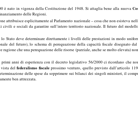
Cos
000 è nato in vigenza della Costituzione del 1948. Si attaglia bene alla nuova
finanziamento delle Regioni.
ne attribuisce esplicitamente al Parlamento nazionale – cosa che non esisteva nella 
tti civili e sociali da garantire sull’intero territorio nazionale. Il futuro del mod
 lo Stato deve determinare direttamente i livelli delle prestazioni in modo uniforme
onale del futuro), lo schema di perequazione della capacità fiscale disegnato da
 ragione che una perequazione delle risorse (parziale, anche se molto elevata) non è 
i primi anni di esperienza con il decreto legislativo 56/2000 ci ricordano che n
federalismo fiscale
 vista del
prossimo venturo, quello previsto dall’articolo 119
determinazione delle spese da sopprimere sui bilanci dei singoli ministeri, il com
camente ben attrezzata.