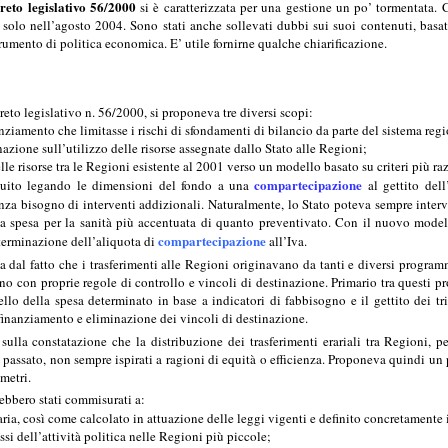
reto legislativo 56/2000
si è caratterizzata per una gestione un po’ tormentata. Ci
i solo nell’agosto 2004. Sono stati anche sollevati dubbi sui suoi contenuti, bas
strumento di politica economica. E’ utile fornirne qualche chiarificazione.
reto legislativo n. 56/2000, si proponeva tre diversi scopi:
nziamento che limitasse i rischi di sfondamenti di bilancio da parte del sistema reg
nazione sull’utilizzo delle risorse assegnate dallo Stato alle Regioni;
lle risorse tra le Regioni esistente al 2001 verso un modello basato su criteri più r
compartecipazione
uito legando le dimensioni del fondo a una
al gettito del
senza bisogno di interventi addizionali. Naturalmente, lo Stato poteva sempre inte
 spesa per la sanità più accentuata di quanto preventivato. Con il nuovo model
compartecipazione
eterminazione dell’aliquota di
all’Iva.
a dal fatto che i trasferimenti alle Regioni originavano da tanti e diversi programm
no con proprie regole di controllo e vincoli di destinazione. Primario tra questi pr
vello della spesa determinato in base a indicatori di fabbisogno e il gettito dei tr
finanziamento e eliminazione dei vincoli di destinazione.
sulla constatazione che la distribuzione dei trasferimenti erariali tra Regioni, per
passato, non sempre ispirati a ragioni di equità o efficienza. Proponeva quindi un 
metri.
rebbero stati commisurati a:
aria, così come calcolato in attuazione delle leggi vigenti e definito concretament
issi dell’attività politica nelle Regioni più piccole;