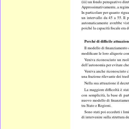
(iii) un fondo perequativo dire
Approssimativamente, a regime,
In particolare per quanto rigu
un intervallo da 45 a 55. Il 
automaticamente avrebbe visto
poiché la capacità fiscale era 
Perché di difficile attuazio
Il modello di finanziamento 
modificare le loro aliquote c
Veniva riconosciuto un ruolo
dell’autonomia per evitare che 
Veniva anche riconosciuto ch
una frazione rilevante dei tras
Nella sua attuazione il decre
La maggiore difficoltà è sta
con semplicità, la base di pa
nuovo modello di finanziamento
tra Stato e Regioni.
Sono stati poi ecceduti i lim
di intervenire sulla struttura 