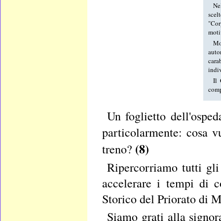
Ne
scel
"Cor
moti
Mo
auto
cara
indi
Il
comp
Un foglietto dell'osped
particolarmente: cosa v
(8)
treno?
Ripercorriamo tutti gli
accelerare i tempi di c
Storico del Priorato di M
Siamo grati alla signor