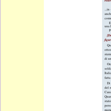
ritar
...i
anche
comu
E
una 
P
[D
figu
Que
otto
ster
di un
Ora
sold
Itali
fatt
Di
del 
Cana
Quar
stat
pers
mora