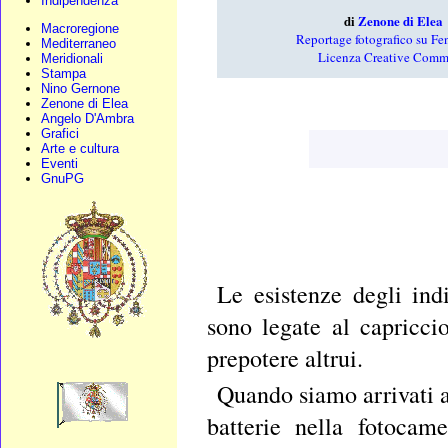
Indipendenza
di
Zenone di Elea
Macroregione
Reportage fotografico su Fen
Mediterraneo
Licenza Creative Com
Meridionali
Stampa
Nino Gernone
Zenone di Elea
Angelo D'Ambra
Grafici
Arte e cultura
Eventi
GnuPG
Le esistenze degli ind
sono legate al capriccio
prepotere altrui.
Quando siamo arrivati a
batterie nella fotocam