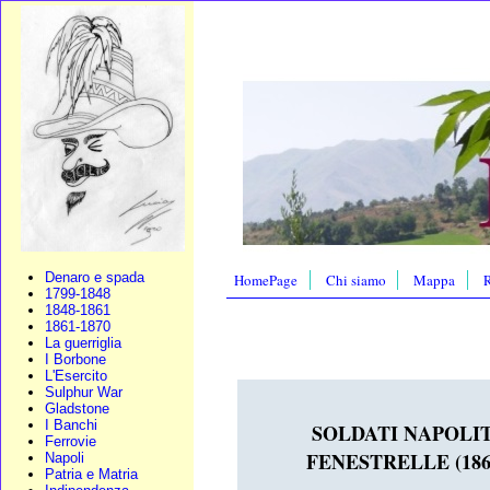
Denaro e spada
HomePage
Chi siamo
Mappa
R
1799-1848
1848-1861
1861-1870
La guerriglia
I Borbone
L'Esercito
Sulphur War
Gladstone
I Banchi
SOLDATI NAPOLIT
Ferrovie
FENESTRELLE (1860
Napoli
Patria e Matria