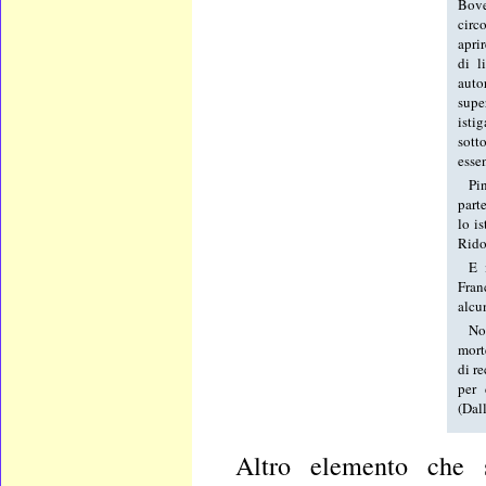
Bove
circ
aprir
di l
auto
supe
isti
sotto
essen
Pi
part
lo i
Rido
E 
Fran
alcu
Non
mort
di r
per 
(Dal
Altro elemento che s