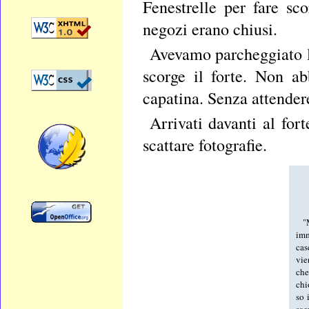
Fenestrelle per fare sc
negozi erano chiusi.
Avevamo parcheggiato l'a
scorge il forte. Non ab
capatina. Senza attender
Arrivati davanti al fo
scattare fotografie.
"
imm
cas
vie
che
chi
so 
sac