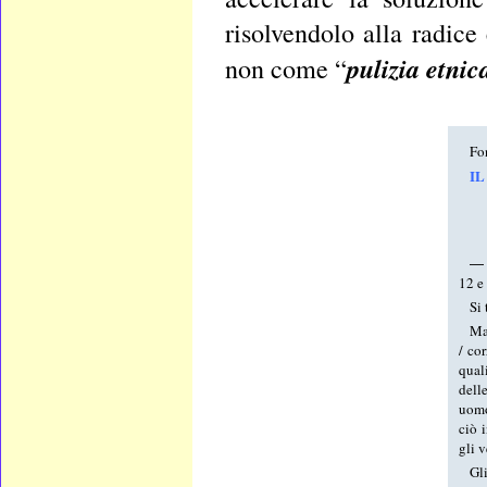
risolvendolo alla radice
pulizia etnic
non come “
Fo
IL
― 
12 e
Si 
Ma
/ co
qual
dell
uomo
ciò 
gli 
Gl