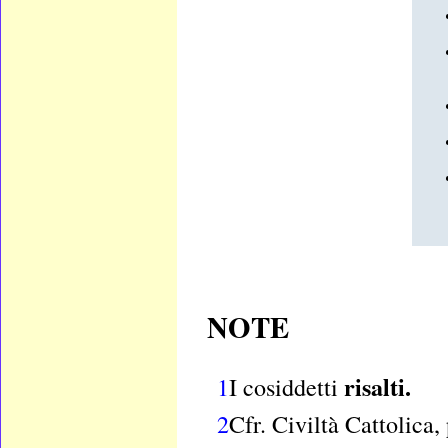
NOTE
risalti.
1
I cosiddetti
2
Cfr. Civiltà Cattolic