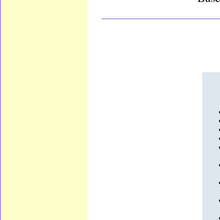
____________________