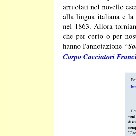
arruolati nel novello ese
alla lingua italiana e l
nel 1863. Allora tornia
che per certo o per nos
So
hanno l'annotazione “
Corpo Cacciatori Franc
Fo
htt
Er
veni
disc
comp
"Cacc