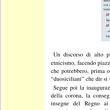
mett
con 
tortu
[Il
Spe
[Il
...
Gra
Un discorso di alto pr
etnicismo, facendo piazz
che potrebbero, prima o 
“duosiciliani” che dir si 
Segue poi la inauguraz
della corona, la conseg
insegne del Regno ai 