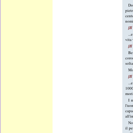
Do
piet
cent
nomi
[Il
...
vita 
[Il
Be
coro
solta
Mol
[Il
...
1000
mori
I 
l'uom
capa
all'
Non
il p