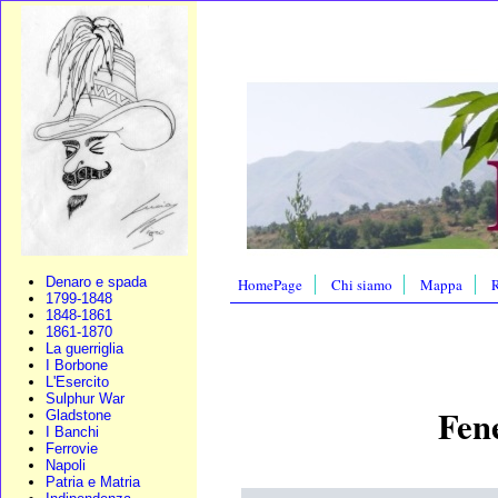
Denaro e spada
HomePage
Chi siamo
Mappa
R
1799-1848
1848-1861
1861-1870
La guerriglia
I Borbone
L'Esercito
Sulphur War
Fene
Gladstone
I Banchi
Ferrovie
Napoli
Patria e Matria