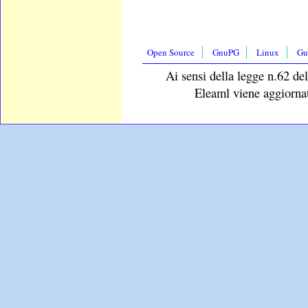
Open Source
GnuPG
Linux
Gu
Ai sensi della legge n.62 del
Eleaml viene aggiornat