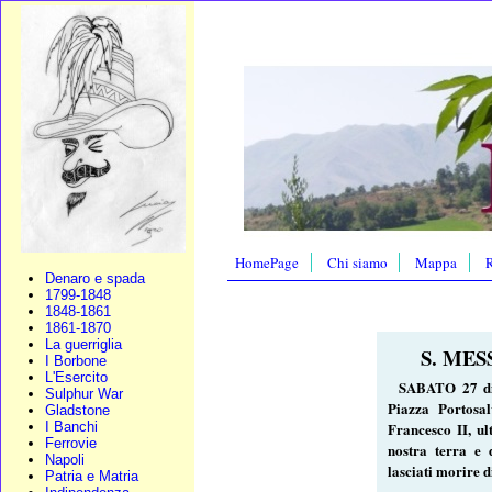
HomePage
Chi siamo
Mappa
R
Denaro e spada
1799-1848
1848-1861
1861-1870
La guerriglia
S. ME
I Borbone
L'Esercito
SABATO 27 dic
Sulphur War
Piazza Portosa
Gladstone
I Banchi
Francesco II, ul
Ferrovie
nostra terra e 
Napoli
lasciati morire 
Patria e Matria