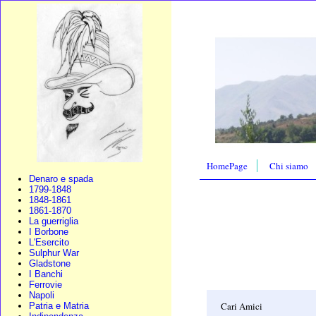
HomePage
Chi siamo
Denaro e spada
1799-1848
1848-1861
1861-1870
La guerriglia
I Borbone
L'Esercito
Sulphur War
Gladstone
I Banchi
Ferrovie
Napoli
Cari Amici
Patria e Matria