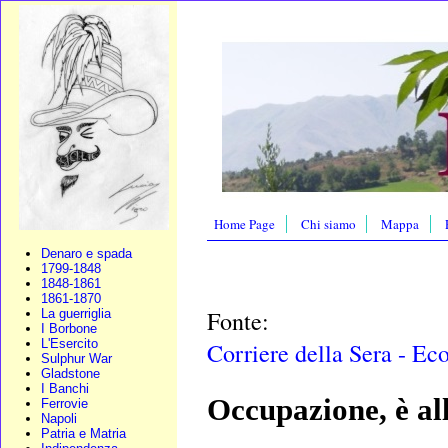
Home Page
Chi siamo
Mappa
Denaro e spada
1799-1848
1848-1861
1861-1870
Fonte:
La guerriglia
I Borbone
L'Esercito
Corriere della Sera - E
Sulphur War
Gladstone
I Banchi
Occupazione, è al
Ferrovie
Napoli
Patria e Matria