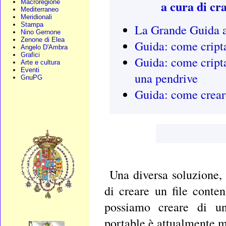
a cura di cra
Macroregione
Mediterraneo
Meridionali
Stampa
La Grande Guida a
Nino Gernone
Zenone di Elea
Guida: come cripta
Angelo D'Ambra
Grafici
Guida: come cripta
Arte e cultura
Eventi
una pendrive
GnuPG
Guida: come creare
Una diversa soluzione, 
di creare un file conteni
possiamo creare di un
portable è attualmente m