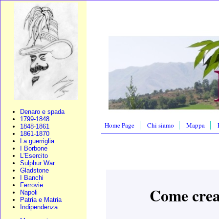
Denaro e spada
1799-1848
Home Page
Chi siamo
Mappa
1848-1861
1861-1870
La guerriglia
I Borbone
L'Esercito
Sulphur War
Gladstone
I Banchi
Ferrovie
Come crear
Napoli
Patria e Matria
Indipendenza