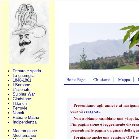
Denaro e spada
La guerriglia
Home Page
Chi siamo
Mappa
1848-1861
I Borbone
L'Esercito
Sulphur War
Gladstone
I Banchi
Presentiamo agli amici e ai navigant
Ferrovie
cura di
crazy.cat
.
Napoli
Patria e Matria
Non abbiamo cambiato una virgola, 
Indipendenza
l'impaginazione è leggermente diversa -
presenti nelle pagine originali della gu
Macroregione
Mediterraneo
Forniamo anche una versione ODT e P