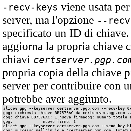
viene usata per 
-recv-keys
server, ma l'opzione
--recv
specificato un ID di chiave
aggiorna la propria chiave c
chiavi
certserver.pgp.co
propria copia della chiave p
server per contribuire con 
potrebbe aver aggiunto.
alice%
gpg --keyserver certserver.pgp.com --recv-key 0
gpg: richiesta chiave BB7576AC da certserver.pgp.com ..
gpg: chiave BB7576AC: 1 nuova firmagpg: numero totale e
alice%
gpg --keyserver certserver.pgp.com --send-key b
gpg: successo nell'invio a 'certserver.pgp.com' (status