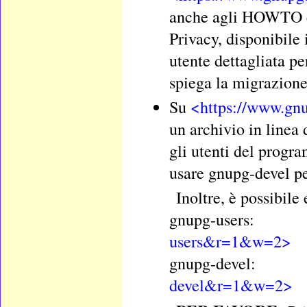
anche agli HOWTO 
Privacy, disponibile 
utente dettagliata 
spiega la migrazion
Su
<https://www.gnu
un archivio in linea 
gli utenti del progr
usare gnupg-devel per
Inoltre, è possibile
gnupg-us
users&r=1&w=2>
gnupg-de
devel&r=1&w=2>