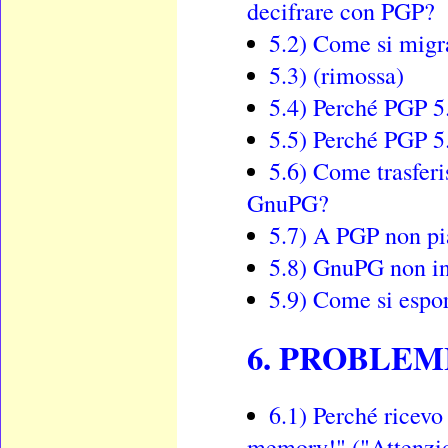
decifrare con PGP?
5.2) Come si mig
5.3) (rimossa)
5.4) Perché PGP 5.
5.5) Perché PGP 5.
5.6) Come trasferi
GnuPG?
5.7) A PGP non pia
5.8) GnuPG non ins
5.9) Come si espo
6. PROBLEM
6.1) Perché ricevo
memory!" ("Attenzio