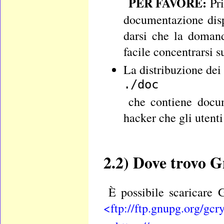
PER FAVORE:
Pri
documentazione dispo
darsi che la domand
facile concentrarsi s
La distribuzione dei
./doc
che contiene docum
hacker che gli utent
2.2)
Dove trovo 
È possibile scaricare
<ftp://ftp.gnupg.org/gcr