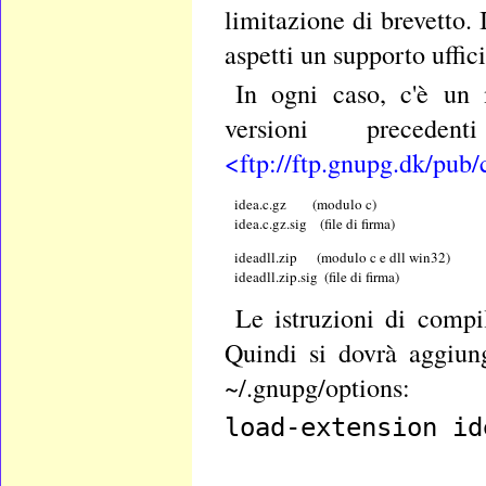
limitazione di brevetto.
aspetti un supporto uffic
In ogni caso, c'è un 
versioni prece
<ftp://ftp.gnupg.dk/pub/
   idea.c.gz        (modulo c)
   idea.c.gz.sig    (file di firma)
   ideadll.zip      (modulo c e dll win32)
   ideadll.zip.sig  (file di firma)
Le istruzioni di compil
Quindi si dovrà aggiung
~/.gnupg/options:
load-extension id