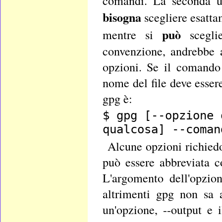
comandi. La seconda un
bisogna
scegliere esatta
può
mentre si
scegli
convenzione, andrebbe a
opzioni. Se il comando r
nome del file deve esser
gpg è:
$ gpg [--opzione 
qualcosa] --coman
Alcune opzioni richied
può essere abbreviata c
L'argomento dell'opzio
altrimenti gpg non sa 
un'opzione, --output e