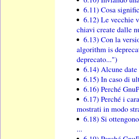
6.11) Cosa signific
6.12) Le vecchie v
chiavi create dalle n
6.13) Con la versi
algorithm is deprecat
deprecato...")
6.14) Alcune date
6.15) In caso di u
6.16) Perché GnuP
6.17) Perché i car
mostrati in modo st
6.18) Si ottengono
...
6.19) Perché GnuP