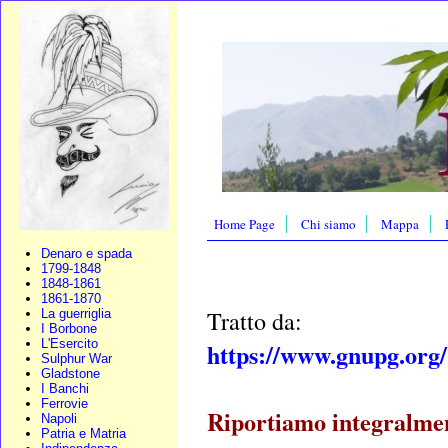
Home Page
Chi siamo
Mappa
Denaro e spada
1799-1848
1848-1861
1861-1870
Tratto da:
La guerriglia
I Borbone
L'Esercito
https://www.gnupg.org/
Sulphur War
Gladstone
I Banchi
Ferrovie
Riportiamo integralment
Napoli
Patria e Matria