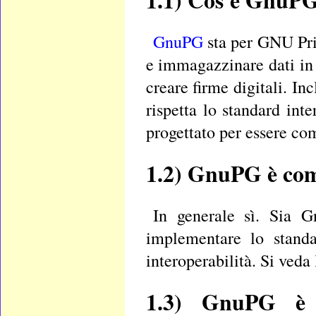
1.1)
Cos'è GnuP
GnuPG
sta per GNU Pr
e immagazzinare dati in 
creare firme digitali. In
rispetta lo standard int
progettato per essere co
1.2)
GnuPG è com
In generale sì. Sia 
implementare lo stand
interoperabilità. Si ved
1.3)
GnuPG è li