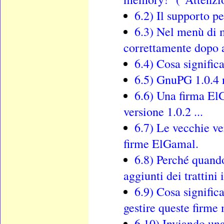
6.2) Il supporto pe
6.3) Nel menù di m
correttamente dopo a
6.4) Cosa signific
6.5) GnuPG 1.0.4 no
6.6) Una firma ElG
versione 1.0.2 ...
6.7) Le vecchie ve
firme ElGamal.
6.8) Perché quando
aggiunti dei trattini 
6.9) Cosa signific
gestire queste firme 
6.10) Inviando una