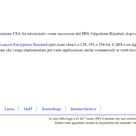
izzazione USA, ha selezionato, come successore del DES, l'algoritmo Rijndael, dopo un
anced Encryption Standard
) può usare chiavi a 128, 192 o 256 bit. L'AES è un al
sume che venga implementato per varie applicazioni anche commerciali se verrà ric
Linux
GuIT
Sourceforge
InternetArchive
Ai sensi della legge n.62 del 7 marzo 2001 il presente sito non costituis
Eleaml viene aggiornato secondo la disponibilità del materiale e 