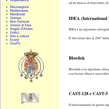
Indipendenza
ad un attacco di forza bruta, d
Macroregione
Mediterraneo
Meridionali
IDEA (International
Stampa
Nino Gernone
Zenone di Elea
Angelo D'Ambra
IDEA è un algoritmo crittograf
Grafici
Arte e cultura
E' brevettato fino al 2007 dall
Eventi
GnuPG
Blowfish
Blowfish è un algoritmo critt
con licenza libera e senza dirit
CAST-128 e CAST-5 
Il funzionamento di questo alg