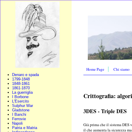
Home Page
Chi siamo
Denaro e spada
1799-1848
1848-1861
1861-1870
La guerriglia
Crittografia: algor
I Borbone
L'Esercito
Sulphur War
3DES - Triple DES
Gladstone
I Banchi
Ferrovie
Napoli
Già prima che il sistema DES ve
Patria e Matria
il che aumenta la sicurezza ma d