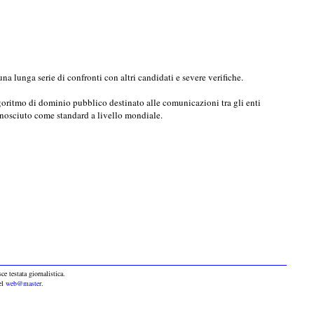
a lunga serie di confronti con altri candidati e severe verifiche.
goritmo di dominio pubblico destinato alle comunicazioni tra gli enti
onosciuto come standard a livello mondiale.
ce testata giornalistica.
del
web@master
.