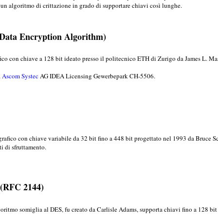
i un algoritmo di crittazione in grado di supportare chiavi così lunghe.
 Data Encryption Algorithm)
ico con chiave a 128 bit ideato presso il politecnico ETH di Zurigo da James L. Ma
a
Ascom Systec
AG IDEA Licensing Gewerbepark CH-5506.
ografico con chiave variabile da 32 bit fino a 448 bit progettato nel 1993 da Bruc
ti di sfruttamento.
(RFC 2144)
oritmo somiglia al DES, fu creato da Carlisle Adams, supporta chiavi fino a 128 bit 