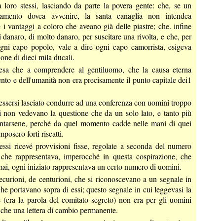
 loro stessi, lasciando da parte la povera gente: che, se un
amento dovea avvenire, la santa canaglia non intendea
i vantaggi a coloro che aveano già delle piastre; che. infine
i danaro, di molto danaro, per suscitare una rivolta, e che, per
gni capo popolo, vale a dire ogni capo camorrista, esigeva
ione di dieci mila ducali.
esa che a comprendere al gentiluomo, che la causa eterna
ento e dell'umanità non era precisamente il punto capitale dei1
ssersi lasciato condurre ad una conferenza con uomini troppo
ali non vedevano la questione che da un solo lato, e tanto più
ntarsene, perché da quel momento cadde nelle mani di quei
imposero forti riscatti.
ssi ricevé provvisioni fisse, regolate a seconda del numero
 che rappresentava, imperocché in questa cospirazione, che
ai, ogni iniziato rappresentava un certo numero di uomini.
curioni, de centurioni, che si riconoscevano a un segnale in
he portavano sopra di essi; questo segnale in cui leggevasi la
 (era la parola del comitato segreto) non era per gli uomini
 che una lettera di cambio permanente.