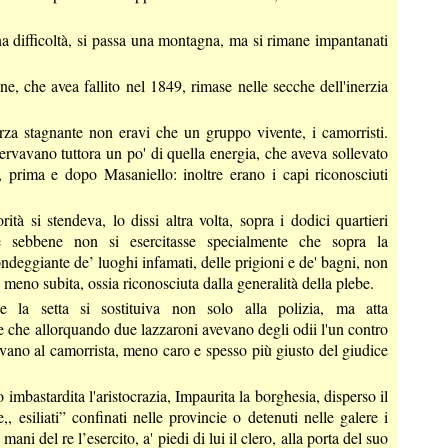
a difficoltà, si passa una montagna, ma si rimane impantanati
ne, che avea fallito nel 1849, rimase nelle secche dell'inerzia
rza stagnante non eravi che un gruppo vivente, i camorristi.
ervavano tuttora un po' di quella energia, che aveva sollevato
i, prima e dopo Masaniello: inoltre erano i capi riconosciuti
rità si stendeva, lo dissi altra volta, sopra i dodici quartieri
 e sebbene non si esercitasse specialmente che sopra la
deggiante de’ luoghi infamati, delle prigioni e de' bagni, non
 meno subita, ossia riconosciuta dalla generalità della plebe.
e la setta si sostituiva non solo alla polizia, ma atta
e che allorquando due lazzaroni avevano degli odii l'un contro
revano al camorrista, meno caro e spesso più giusto del giudice
 imbastardita l'aristocrazia, Impaurita la borghesia, disperso il
le,, esiliati” confinati nelle provincie o detenuti nelle galere i
e mani del re l’esercito, a' piedi di lui il clero, alla porta del suo