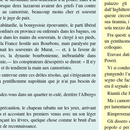
palazzo gli 
lorsque deux lazzaroni avaient des griefs l’un contre
dall’Inghilte
ent au camorriste, beaucoup moins cher et souvent
queste circost
 le juge de paix.
sua tirannia, 
abâtardie, la bourgeoisie épouvantée, le parti libéral
sola mezzo da 
 confinés en province ou enfermés dans les bagnes, ou
Fra questi: 
mée dans les mains du souverain, le clergé à ses pieds,
un gentiluomo
, la France hostile aux Bourbons, mais paralysée par
colloquio.
ignait les souvenirs de Murat, — et, à la faveur de
Eravasi dati
ces, la dynastie bourbonienne, inébranlable dans
Poveri.
nnie,— les conspirateurs désespérés se dirent: « II n'y
 et ils tendirent la main aux camorristes.
Vi si condus
giungendo l’un
e entrevue entre ces drôles résolus, qui s'érigeaient en
segno che fac
n gentilhomme napolitain que je n'ai pas besoin de
era il segnale
Riuniti che 
ndez-vous dans un quartier re-culé, derrière l'Albergo
Ma i camorri
per lamentarsi
 précaution, le chapeau rabattu sur les yeux, arrivant
es et accostant les premiers venus avec un son léger
Rimproveraro
ançant les lèvres, quelque chose comme le bruit d'un
Gli dissero 
gne de reconnaissance.
popolo e per 