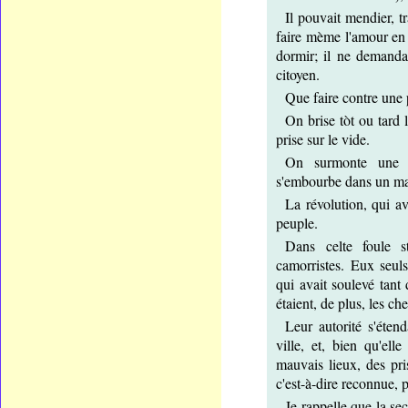
Il pouvait mendier, tra
faire mème l'amour en p
dormir; il ne demandai
citoyen.
Que faire contre une 
On brise tòt ou tard 
prise sur le vide.
On surmonte une d
s'embourbe dans un ma
La révolution, qui av
peuple.
Dans celte foule s
camorristes. Eux seul
qui avait soulevé tant 
étaient, de plus, les ch
Leur autorité s'étend
ville, et, bien qu'ell
mauvais lieux, des pri
c'est-à-dire reconnue, p
Je rappelle que la sec