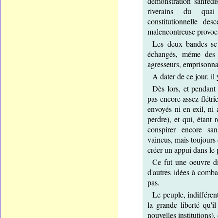
démonstration sanfédi
riverains du quai
constitutionnelle des
malencontreuse provoc
Les deux bandes se 
échangés, méme des co
agresseurs, emprisonna 
A dater de ce jour, il
Dès lors, et pendant 
pas encore assez flétri
envoyés ni en exil, ni
perdre), et qui, étant 
conspirer encore sa
vaincus, mais toujours 
créer un appui dans le 
Ce fut une oeuvre dif
d'autres idées à comba
pas.
Le peuple, indifférent
la grande liberté qu'il
nouvelles institutions),