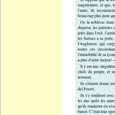
magistrature, et que, 
l'autre, ils recourai
beaucoup plus juste que
Or, la noblesse étant 
disperse, les patriotes
jetés dans l'exil, l’ar
les Suisses a sa porte
l'Angleterre, qui cra
toutes ces circonstan
l'immobilité de sa tyra
a plus d'autre moyen! »
Il y eut une singulièr
chefs du peuple, et u
nommer.
Ils s'étaient donne re
dei Poveri.
Ils s'y rendirent avec
les uns après les autr
qu'ils rendaient en av
baiser. C’était leur si