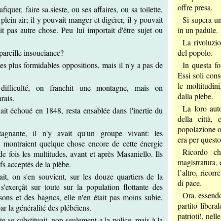
offre presa.
fiquer, faire sa.sieste, ou ses affaires, ou sa toilette,
lein air; il y pouvait manger et digérer, il y pouvait
Si supera un
t pas autre chose. Peu lui importait d'être sujet ou
in un padule.
La rivoluzio
pareille insouciance?
del popolo.
les plus formidables oppositions, mais il n'y a pas de
In questa fo
Essi soli cons
le moltitudin
ifficulté, on franchit une montagne, mais on
dalla plebe.
rais.
La loro auto
ait échoué en 1848, resta ensablée dans l'inertie du
della città,
popolazione on
tagnante, il n'y avait qu'un groupe vivant: les
era per questo
s montraient quelque chose encore de cette énergie
Ricordo ch
de fois les multitudes, avant et après Masaniello. Ils
magistratura, 
efs acceptés de la plèbe.
l’altro, ricor
ait, on s'en souvient, sur les douze quartiers de la
di pace.
e s'exerçât sur toute sur la population flottante des
Ora. essendo
sons et des bagncs, elle n'en était pas moins subie,
partito libera
ar la généralité des plébéiens.
patrioti!, nell
te se substituait, non-seulement a la police, mais à la