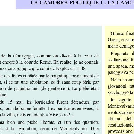
LA CAMORRA POLITIQUE 1 - LA CAMO
Giunse final
Gaeta, e come
meno demagogi
Preparata d
e de la démagogie, comme on di-sait à la cour de
esaltazione di
 encore à la cour de Rome. En réalité, je ne connais
una spada, me
ns démagogique que celui de Naples en 1848.
paleggiava pe
r des livres et hâtée par le magnifique avènement de
Nella insur
, si ce fut une révolution, se fit sans coup férir, par
giovanotti, t
ion de galantuomini (de gentlemen). La plèbe était
saccheggiò la 
lue.
In seguito
 du 15 mai, les barricades furent défendues par
Montecalvar
s, tous de bonne famille. Les barricades enlevées, la
rivoluzionari
la la ville, mais en criant: « Vive le roi! »
abitanti de
rma bien une plèbe libérale, et l'un des quartiers
costituzionale
uis à la révolution, celui de Montecalvario. Une
provocazione.