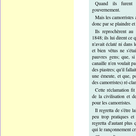
Quand ils furent 
gouvernement.
Mais les camorristes 
donc par se plaindre et
Ils reprochèrent au
1848; ils lui dirent ce
n'avait éclaté ni dans 
et bien vêtus ne s'ét
pauvres gens; que, si
canaille n'en voulait p
des piastres; qu'il fall
une émeute, et que, p
des camorristes) ré-cla
Cette réclamation fi
de la civilisation et d
pour les camorristes.
Il regretta de s'être
peu trop pratiques et
regretta d'autant plus 
qui le rançonnement cr