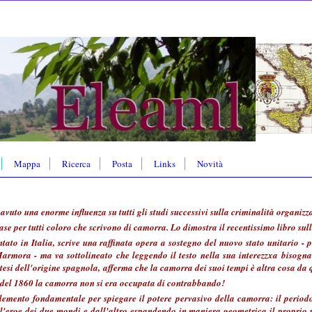
Mappa
Ricerca
Posta
Links
Novità
avuto una enorme influenza su tutti gli studi successivi sulla criminalità organizz
ase per tutti coloro che scrivono di camorra. Lo dimostra il recentissimo libro sul
ntato in Italia, scrive una raffinata opera a sostegno del nuovo stato unitario - pr
Marmora - ma va sottolineato che leggendo il testo nella sua interezzxa bisogna 
tesi dell'origine spagnola, afferma che la camorra dei suoi tempi è altra cosa da 
a del 1860 la camorra non si era occupata di contrabbando!
emento fondamentale per spiegare il potere pervasivo della camorra: il periodo
all'eroe dei due mondi e dall'altro espandendo in maniera geometrica il proprio 