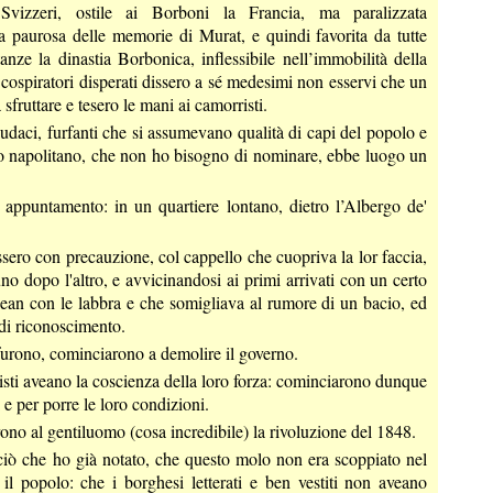
Svizzeri, ostile ai Borboni la Francia, ma paralizzata
rra paurosa delle memorie di Murat, e quindi favorita da tutte
anze la dinastia Borbonica, inflessibile nell’immobilità della
i cospiratori disperati dissero a sé medesimi non esservi che un
sfruttare e tesero le mani ai camorristi.
audaci, furfanti che si assumevano qualità di capi del popolo e
 napolitano, che non ho bisogno di nominare, ebbe luogo un
 appuntamento: in un quartiere lontano, dietro l’Albergo de'
sero con precauzione, col cappello che cuopriva la lor faccia,
o dopo l'altro, e avvicinandosi ai primi arrivati con un certo
ean con le labbra e che somigliava al rumore di un bacio, ed
 di riconoscimento.
furono, cominciarono a demolire il governo.
sti aveano la coscienza della loro forza: cominciarono dunque
 e per porre le loro condizioni.
no al gentiluomo (cosa incredibile) la rivoluzione del 1848.
ciò che ho già notato, che questo molo non era scoppiato nel
il popolo: che i borghesi letterati e ben vestiti non aveano