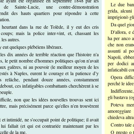
ste ayant été organisée en septembre 1848 par les
Le due band
 de Sainte-Lucie, une contre-démonstration
grida, alcuni
cendit des hauts quartiers pour répondre à cette
imprigionò gli 
ation.
Da quel gior
heurtant dans la rue de Tolède, il y eut des cris
D'allora, e 
ups; mais la police inter-vint, et, chassant les
ha per anco a
les autres.
che non erano
 y eut quelques plébéiens libéraux.
assunti al p
les dix années de terrible réaction que l'histoire n'a
Napoli, ebber
es, le petit nombre d'hommes politiques qu'on n'avait
per dodici a
 aux galères, ni au pouvoir (le meilleur moyen de les
infaticabili c
restés à Naples, eurent le courage et la patience d’y
Opera diffi
ns relâche, pendant douze années, constamment
perché le ide
debout, ces infatigables combattants cherchèrent à se
Indifferente,
peuple.
gli bastava (og
ficile, non que les idées nouvelles trouvas sent ici
Poteva mendi
ttre, mais précisément parce qu'elles n'en trouvèrent
amoreggiare 
chiedeva altra
 et intimidé, ne s'occupait point de politique; il avait
Contro tale 
 lui fallait (et qui est contrariée maintenant par les
 celle de la me.
O presto o t