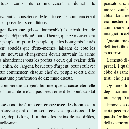
tous réunis, ils commencèrent à démolir le
pensato che a
nuovo cambi
abbandonarne 
avaient la conscience de leur force: ils commencèrent
era mestieri d
 par poser leurs conditions.
cominciare, o
 gentil-homme (chose incroyable) la révolution de
una gratificaz
 que j'ai déjà indiqué tout à l'heure, que ce mouvement
Questa pret
le peuple, ni pour le peuple, que les bourgeois lettrés
dell’incivilim
aient souciés que d'eux-mèmes, laissant de cote les
camorristi.
 un nouveau changement devait survenir, la sainte
as abandonner tous les profits à ceux qui avaient déjà
Lamentò di e
ait, enfin, de l'argent, beaucoup d'argent, pour soulever
pratici, i qu
our commencer, chaque chef du peuple (c'est-à-dire
ebbe da lame
mait une gratification de dix mille ducats.
tristi, che gli 
t comprendre au gentilhomme que la cause éternelle
Ognuno di e
e l'humanité n'était pas précisément le point capital
degli uomini
non scoppiò m
 laissé conduire à une conférence avec des hommes un
Eranvi de de
 n'envisageant qu'un seul cote des questions. Il le
carta pecora c
que, depuis lors, il fut dans les mains de ces drôles,
parola Ordine
uelle-ment.
della camorra