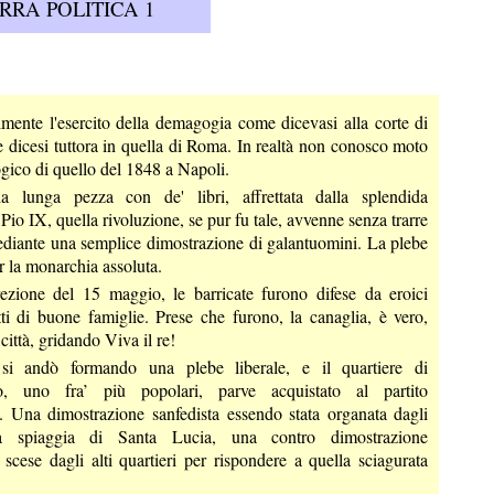
RRA POLITICA 1
mente l'esercito della demagogia come dicevasi alla corte di
 dicesi tuttora in quella di Roma. In realtà non conosco moto
co di quello del 1848 a Napoli.
a lunga pezza con de' libri, affrettata dalla splendida
 Pio IX, quella rivoluzione, se pur fu tale, avvenne senza trarre
diante una semplice dimostrazione di galantuomini. La plebe
r la monarchia assoluta.
rezione del 15 maggio, le barricate furono difese da eroici
utti di buone famiglie. Prese che furono, la canaglia, è vero,
città, gridando Viva il re!
 si andò formando una plebe liberale, e il quartiere di
io, uno fra’ più popolari, parve acquistato al partito
o. Una dimostrazione sanfedista essendo stata organata dagli
lla spiaggia di Santa Lucia, una contro dimostrazione
 scese dagli alti quartieri per rispondere a quella sciagurata