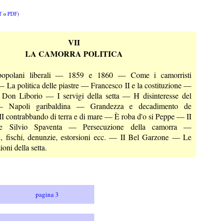
T
o
PDF)
VII
LA CAMORRA POLITICA
polani liberali — 1859 e 1860 — Come i camorristi
— La politica delle piastre — Francesco II e la costituzione —
i Don Liborio — I servigi della setta — H disinteresse del
— Napoli garibaldina — Grandezza e decadimento de
II contrabbando di terra e di mare — È roba d'o si Peppe — II
re Silvio Spaventa — Persecuzione della camorra —
i, fischi, denunzie, estorsioni ecc. — II Bel Garzone — Le
ioni della setta.
pagina 3