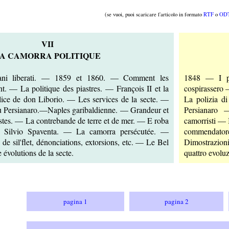
(se vuoi, puoi scaricare l'articolo in formato
RTF
o
OD
VII
A CAMORRA POLITIQUE
ni liberati. — 1859 et 1860. — Comment les
1848 — I po
nt. — La politique des piastres. — François II et la
cospirassero 
lice de don Liborio. — Les services de la secte. —
La polizia d
u Persianaro.—Naples garibaldienne. — Grandeur et
Persianaro 
stes. — La contrebande de terre et de mer. — E roba
camorristi — 
 Silvio Spaventa. — La camorra persécutée. —
commendato
de sil'flet, dénonciations, extorsions, etc. — Le Bel
Dimostrazion
évolutions de la secte.
quattro evoluz
pagina 1
pagina 2