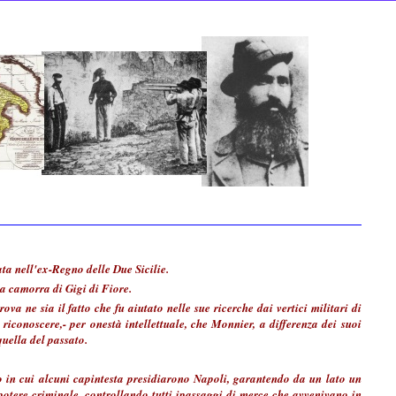
ata nell'ex-Regno delle Due Sicilie.
la camorra di Gigi di Fiore.
ova ne sia il fatto che fu aiutato nelle sue ricerche dai vertici militari di
riconoscere,- per onestà intellettuale, che Monnier, a differenza dei suoi
quella del passato.
 in cui alcuni capintesta presidiarono Napoli, garantendo da un lato un
potere criminale, controllando tutti ipassaggi di merce che avvenivano in