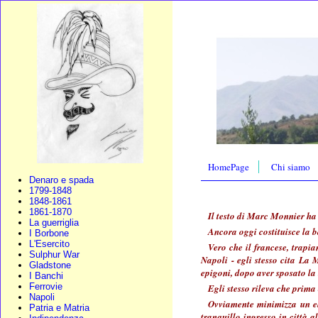
HomePage
Chi siamo
Denaro e spada
1799-1848
1848-1861
1861-1870
Il testo di Marc Monnier ha 
La guerriglia
Ancora oggi costituisce la b
I Borbone
L'Esercito
Vero che il francese, trapia
Sulphur War
Napoli - egli stesso cita La 
Gladstone
epigoni, dopo aver sposato la 
I Banchi
Ferrovie
Egli stesso rileva che prim
Napoli
Ovviamente minimizza un el
Patria e Matria
tranquillo ingresso in città 