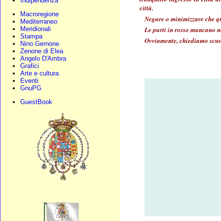
Indipendenza
città.
Macroregione
Negare o minimizzare che que
Mediterraneo
Le parti in rosso mancano ne
Meridionali
Stampa
Ovviamente, chiediamo scusa a
Nino Gernone
Zenone di Elea
Angelo D'Ambra
Grafici
Arte e cultura
Eventi
GnuPG
GuestBook