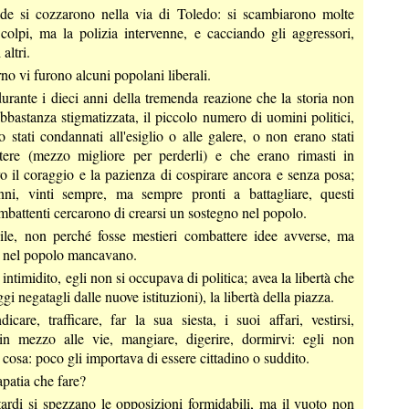
e si cozzarono nella via di Toledo: si scambiarono molte
 colpi, ma la polizia intervenne, e cacciando gli aggressori,
altri.
no vi furono alcuni popolani liberali.
durante i dieci anni della tremenda reazione che la storia non
bbastanza stigmatizzata, il piccolo numero di uomini politici,
 stati condannati all'esiglio o alle galere, o non erano stati
otere (mezzo migliore per perderli) e che erano rimasti in
o il coraggio e la pazienza di cospirare ancora e senza posa;
nni, vinti sempre, ma sempre pronti a battagliare, questi
ombattenti cercarono di crearsi un sostegno nel popolo.
cile, non perché fosse mestieri combattere idee avverse, ma
e nel popolo mancavano.
 intimidito, egli non si occupava di politica; avea la libertà che
gi negatagli dalle nuove istituzioni), la libertà della piazza.
care, trafficare, far la sua siesta, i suoi affari, vestirsi,
in mezzo alle vie, mangiare, digerire, dormirvi: egli non
 cosa: poco gli importava di essere cittadino o suddito.
apatia che fare?
ardi si spezzano le opposizioni formidabili, ma il vuoto non