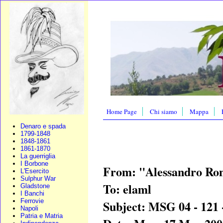
Home Page
Chi siamo
Mappa
Denaro e spada
1799-1848
1848-1861
1861-1870
La guerriglia
I Borbone
From: "Alessandro R
L'Esercito
Sulphur War
To: elaml
Gladstone
I Banchi
Ferrovie
Subject: MSG 04 - 121 
Napoli
Patria e Matria