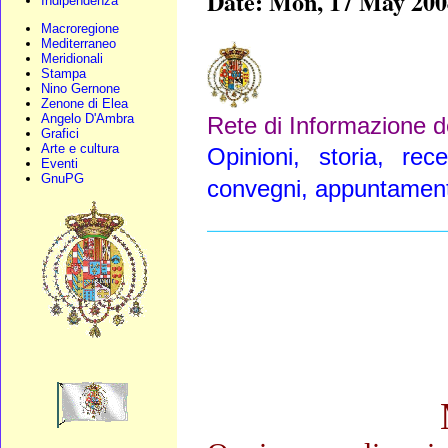
Date: Mon, 17 May 200
Indipendenza
Macroregione
Mediterraneo
Meridionali
Stampa
Nino Gernone
Zenone di Elea
Angelo D'Ambra
Rete di Informazione de
Grafici
Arte e cultura
Opinioni, storia, rece
Eventi
GnuPG
convegni, appuntamenti
____________________