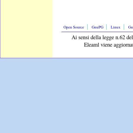
Open Source
GnuPG
Linux
Gu
Ai sensi della legge n.62 del
Eleaml viene aggiornat