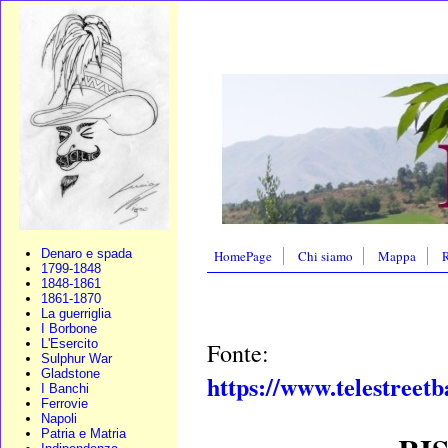
Denaro e spada
HomePage
Chi siamo
Mappa
R
1799-1848
1848-1861
1861-1870
La guerriglia
I Borbone
L'Esercito
Fonte:
Sulphur War
Gladstone
https://www.telestreetba
I Banchi
Ferrovie
Napoli
Patria e Matria