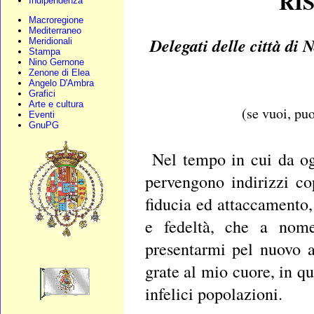
RIS
Indipendenza
Macroregione
Mediterraneo
Delegati delle città di 
Meridionali
Stampa
Nino Gernone
Zenone di Elea
Angelo D'Ambra
Grafici
Arte e cultura
(se vuoi, puo
Eventi
GnuPG
Nel tempo in cui da og
pervengono indirizzi co
fiducia ed attaccamento,
e fedeltà, che a nome
presentarmi pel nuovo a
grate al mio cuore, in qu
infelici popolazioni.