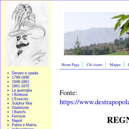
Home Page
Chi siamo
Mappa
Denaro e spada
1799-1848
1848-1861
1861-1870
Fonte:
La guerriglia
I Borbone
L'Esercito
https://www.destrapopola
Sulphur War
Gladstone
I Banchi
REGN
Ferrovie
Napoli
Patria e Matria