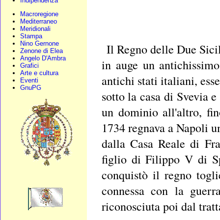
Indipendenza
Macroregione
Mediterraneo
Meridionali
Stampa
Nino Gernone
Il Regno delle Due Sici
Zenone di Elea
Angelo D'Ambra
in auge un antichissim
Grafici
Arte e cultura
antichi stati italiani, es
Eventi
GnuPG
sotto la casa di Svevia e
un dominio all'altro, fin
1734 regnava a Napoli un
dalla Casa Reale di Fr
figlio di Filippo V di 
conquistò il regno togl
connessa con la guerra
riconosciuta poi dal trat