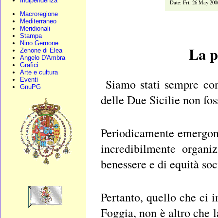
Indipendenza
Date: Fri, 26 May 200
Macroregione
Mediterraneo
Meridionali
Stampa
Nino Gernone
La p
Zenone di Elea
Angelo D'Ambra
Grafici
Arte e cultura
Eventi
Siamo stati sempre con
GnuPG
delle Due Sicilie non fo
Periodicamente emergono 
incredibilmente organi
benessere e di equità soc
Pertanto, quello che ci 
Foggia, non è altro che 