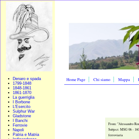
Denaro e spada
Home Page
Chi siamo
Mappa
1799-1848
1848-1861
1861-1870
La guerriglia
I Borbone
L'Esercito
Sulphur War
Gladstone
I Banchi
From: "Alessandro R
Ferrovie
Subject: MSG 06 - 160
Napoli
Patria e Matria
ferroviaria