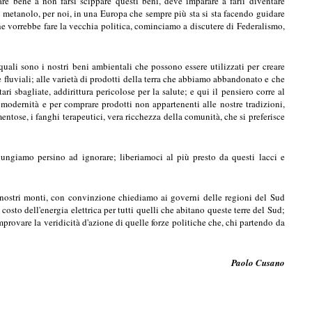
re bene a non farsi scippare questi beni, deve imparare a farli diventare
 metanolo, per noi, in una Europa che sempre più sta si sta facendo guidare
che vorrebbe fare la vecchia politica, cominciamo a discutere di Federalismo,
uali sono i nostri beni ambientali che possono essere utilizzati per creare
 e fluviali; alle varietà di prodotti della terra che abbiamo abbandonato e che
i sbagliate, addirittura pericolose per la salute; e qui il pensiero corre al
dernità e per comprare prodotti non appartenenti alle nostre tradizioni,
ntose, i fanghi terapeutici, vera ricchezza della comunità, che si preferisce
iungiamo persino ad ignorare; liberiamoci al più presto da questi lacci e
 nostri monti, con convinzione chiediamo ai governi delle regioni del Sud
costo dell'energia elettrica per tutti quelli che abitano queste terre del Sud;
provare la veridicità d'azione di quelle forze politiche che, chi partendo da
Paolo Cusano