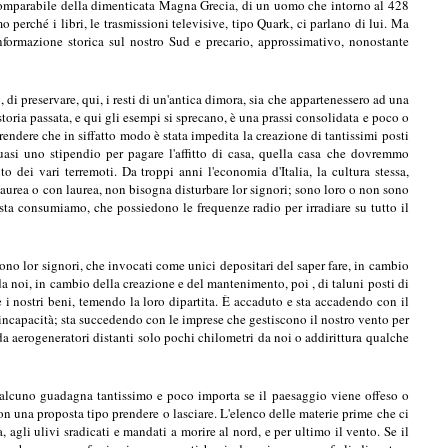
 incomparabile della dimenticata Magna Grecia, di un uomo che intorno al 428
 perché i libri, le trasmissioni televisive, tipo Quark, ci parlano di lui. Ma
nformazione storica sul nostro Sud e precario, approssimativo, nonostante
 di preservare, qui, i resti di un'antica dimora, sia che appartenessero ad una
storia passata, e qui gli esempi si sprecano, è una prassi consolidata e poco o
endere che in siffatto modo è stata impedita la creazione di tantissimi posti
quasi uno stipendio per pagare l'affitto di casa, quella casa che dovremmo
o dei vari terremoti. Da troppi anni l'economia d'Italia, la cultura stessa,
 laurea o con laurea, non bisogna disturbare lor signori; sono loro o non sono
esta consumiamo, che possiedono le frequenze radio per irradiare su tutto il
sono lor signori, che invocati come unici depositari del saper fare, in cambio
a noi, in cambio della creazione e del mantenimento, poi , di taluni posti di
e i nostri beni, temendo la loro dipartita. È accaduto e sta accadendo con il
a incapacità; sta succedendo con le imprese che gestiscono il nostro vento per
da aerogeneratori distanti solo pochi chilometri da noi o addirittura qualche
 qualcuno guadagna tantissimo e poco importa se il paesaggio viene offeso o
con una proposta tipo prendere o lasciare. L'elenco delle materie prime che ci
 agli ulivi sradicati e mandati a morire al nord, e per ultimo il vento. Se il