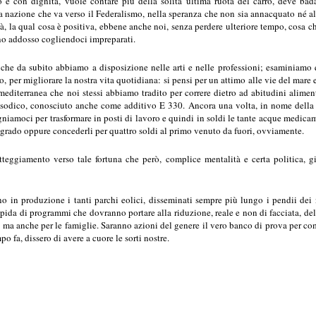
 e con dignità, vuole contare più della solita ultima ruota del carro, deve bada
 nazione che va verso il Federalismo, nella speranza che non sia annacquato né al
età, la qual cosa è positiva, ebbene anche noi, senza perdere ulteriore tempo, cosa 
no addosso cogliendoci impreparati.
che da subito abbiamo a disposizione nelle arti e nelle professioni; esaminiamo q
do, per migliorare la nostra vita quotidiana: si pensi per un attimo alle vie del mare
mediterranea che noi stessi abbiamo tradito per correre dietro ad abitudini alimentar
dico, conosciuto anche come additivo E 330. Ancora una volta, in nome della mo
gniamoci per trasformare in posti di lavoro e quindi in soldi le tante acque medicame
grado oppure concederli per quattro soldi al primo venuto da fuori, ovviamente.
teggiamento verso tale fortuna che però, complice mentalità e certa politica, g
 in produzione i tanti parchi eolici, disseminati sempre più lungo i pendii dei
apida di programmi che dovranno portare alla riduzione, reale e non di facciata, del 
 ma anche per le famiglie. Saranno azioni del genere il vero banco di prova per com
o fa, dissero di avere a cuore le sorti nostre.