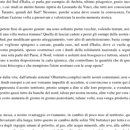
ente del Sud d'Italia, ci parla, per esempio, di Archita, ultimo pitagorico, genio
, i cui studi in merito furono ripresi da Leonardo da Vinci, che tutti noi conosciamo
 Taranto, quindi del Sud? Nessuno; perché scarsa deve essere la conoscenza, l'i
sultare l'azione volta a preservare e valorizzare la nostra memoria storica.
ipetere frasi di questo genere: ma sono soltanto pietre vecchie, volendo tentare, noi ,
d una villa rustica romana? Quella di lasciar cadere a pezzi gli esempi della nostra 
ro Sud, per modificare questo atteggiamento, vero atto di autolesionismo; basta compr
poi vogliono spingerci a cercare, guarda caso, nel nord d'Italia, dove ci vuole 
tra proprietà, spesso costruitaci con i fondi della solidarietà nazionale a seguit
 una sola parte del Paese, il Nord; volenti o nolenti non bisognava e tuttora, senza
ono a nostra disposizione la carta igienica, che controllano la quantità che di qu
azioni fotocopia e che riempiono l'etere nostrano con le soap opera?
dalla vita, dall'attuale sistema! Oltretutto,complici molti nostri conterranei, non 
o fondi europei a cui noi veniamo impediti di accedere, si convincono a venire qui d
ppresenta il nostro territorio, pronto sempre a dire si alle loro proposte, a svender
estito quasi tutto da banche del nord, talora per nostra incuria, altre volte per ver
cui costo aumenta di giorno in giorno,nonostante, talune volte, essa venga prodotta 
 la stessa, a nostro svantaggio ovviamente; in cambio di poco reso al territorio,
evastanti alla lunga; tutto questo in cambio delle solite 50£ buttateci per terra e 
 dagli ingegni umani al petrolio, al gas, alle acque minerali, alle uve, alla sabbia,