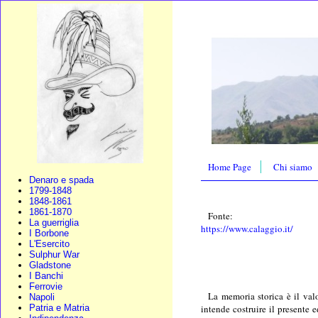
Home Page
Chi siamo
Denaro e spada
1799-1848
1848-1861
1861-1870
Fonte:
La guerriglia
https://www.calaggio.it/
I Borbone
L'Esercito
Sulphur War
Gladstone
I Banchi
Ferrovie
La memoria storica è il valo
Napoli
intende costruire il presente 
Patria e Matria