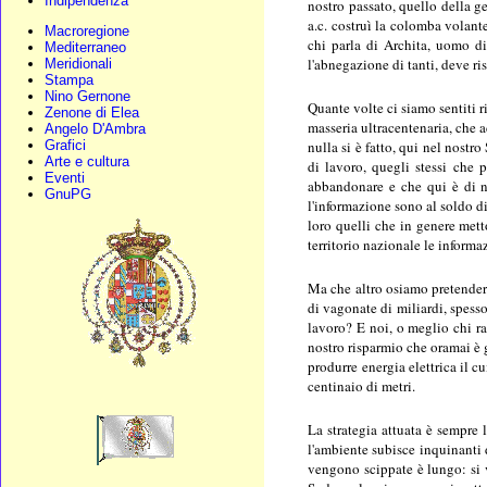
Indipendenza
nostro passato, quello della g
a.c. costruì la colomba volante
Macroregione
chi parla di Archita, uomo di
Mediterraneo
l'abnegazione di tanti, deve ri
Meridionali
Stampa
Nino Gernone
Quante volte ci siamo sentiti r
Zenone di Elea
masseria ultracentenaria, che a
Angelo D'Ambra
nulla si è fatto, qui nel nost
Grafici
Arte e cultura
di lavoro, quegli stessi che 
Eventi
abbandonare e che qui è di nos
GnuPG
l'informazione sono al soldo di
loro quelli che in genere mett
territorio nazionale le inform
Ma che altro osiamo pretendere 
di vagonate di miliardi, spess
lavoro? E noi, o meglio chi ra
nostro risparmio che oramai è g
produrre energia elettrica il 
centinaio di metri.
La strategia attuata è sempre
l'ambiente subisce inquinanti d
vengono scippate è lungo: si va