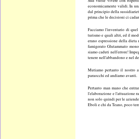
Sud vuole vivere con rispetto
economicamente validi. In una
dal principio della sussidiari
prima che le decisioni ci cada
Facciamo l'inventario di quel 
turismo e quali altri, ed il mo
erano espressione della dieta 
famigerato Glutammato monoso
siamo caduti nell'errore! Impe
tenere nell'abbandono e nel de
Mutiamo pertanto il nostro at
paraocchi ed andiamo avanti.
Pertanto man mano che entrano
l'elaborazione e l'attuazione r
non solo quindi per le aziende
Eboli e chi da Teano, poco temp