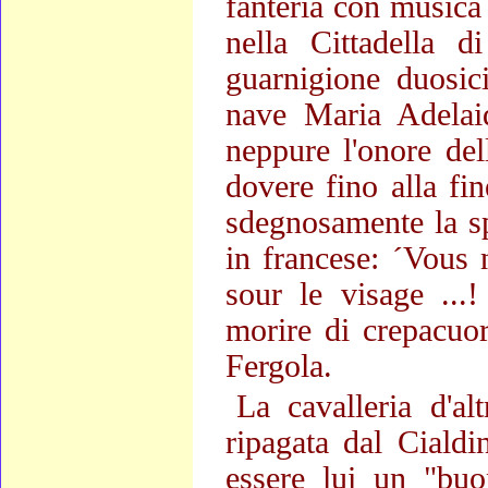
fanteria con musica 
nella Cittadella d
guarnigione duosic
nave Maria Adelaid
neppure l'onore del
dovere fino alla fi
sdegnosamente la sp
in francese: ´Vous n
sour le visage ...!
morire di crepacuo
Fergola.
La cavalleria d'al
ripagata dal Cialdi
essere lui un "buo