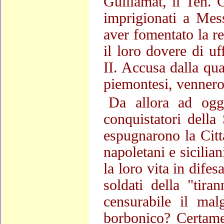
Guillamat, il Ten. 
imprigionati a Mess
aver fomentato la res
il loro dovere di uf
II. Accusa dalla qu
piemontesi, vennero
Da allora ad ogg
conquistatori della
espugnarono la Citt
napoletani e sicilia
la loro vita in difes
soldati della "tir
censurabile il ma
borbonico? Certame