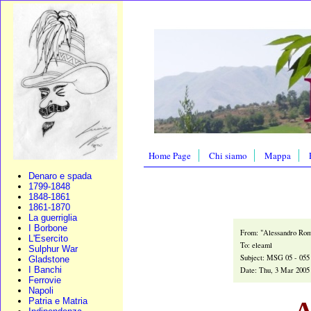
Home Page
Chi siamo
Mappa
Denaro e spada
1799-1848
1848-1861
1861-1870
La guerriglia
I Borbone
From: "Alessandro Ro
L'Esercito
To: eleaml
Sulphur War
Subject: MSG 05 - 055 
Gladstone
I Banchi
Date: Thu, 3 Mar 2005
Ferrovie
Napoli
Patria e Matria