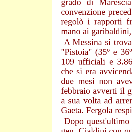
grado di Marescia
convenzione preced
regolò i rapporti f
mano ai garibaldini,
A Messina si trova
"Pistoia" (35º e 36º
109 ufficiali e 3.8
che si era avvicenda
due mesi non aveva
febbraio avvertì il 
a sua volta ad arren
Gaeta. Fergola respin
Dopo quest'ultimo r
gen. Cialdini con qu