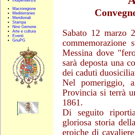
A
Indipendenza
Macroregione
Convegno 
Mediterraneo
Meridionali
Stampa
Nino Gernone
Sabato 12 marzo 20
Arte e cultura
Eventi
GnuPG
commemorazione sull
Messina dove "feroc
sarà deposta una co
dei caduti duosicilia
Nel pomeriggio, a
Provincia si terrà 
1861.
Di seguito riport
gloriosa storia dell
eroiche di cavaliere