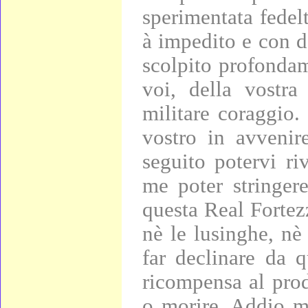
sperimentata fedel
à impedito e con d
scolpito profonda
voi, della vostra
militare coraggio.
vostro in avvenir
seguito potervi ri
me poter stringer
questa Real Fortezz
nè le lusinghe, nè
far declinare da 
ricompensa al pro
o morire. Addio m