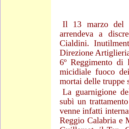
Il 13 marzo del 
arrendeva a discr
Cialdini.
Inutilmen
Direzione Artiglieria
6º Reggimento di l
micidiale fuoco de
mortai delle truppe 
La guarnigione de
subì un trattament
venne infatti interna
Reggio Calabria e M