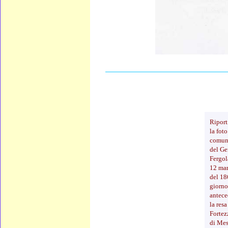
____________________
Ripor
la foto
comun
del Ge
Fergol
12 ma
del 18
giorno
antece
la resa
Fortez
di Mes