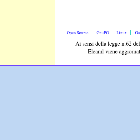
Open Source
GnuPG
Linux
Gu
Ai sensi della legge n.62 del
Eleaml viene aggiornat