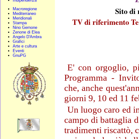
Indipendenza
Sito di
Macroregione
Mediterraneo
Meridionali
TV di riferimento Te
Stampa
Nino Gernone
Zenone di Elea
Angelo D'Ambra
Grafici
Arte e cultura
Eventi
GnuPG
E' con orgoglio, 
Programma - Invito
che, anche quest'anno
giorni 9, 10 ed 11 fe
Un luogo caro ed im
campo di battaglia d
tradimenti riscattò,