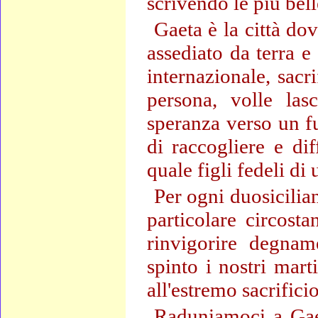
scrivendo le più bell
Gaeta è la città do
assediato da terra 
internazionale, sacr
persona, volle las
speranza verso un fu
di raccogliere e di
quale figli fedeli di
Per ogni duosicilia
particolare circost
rinvigorire degnam
spinto i nostri marti
all'estremo sacrificio
Raduniamoci a Gaet