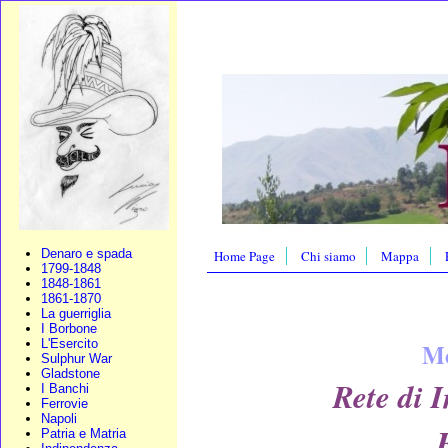
Denaro e spada
Home Page
Chi siamo
Mappa
1799-1848
1848-1861
1861-1870
La guerriglia
I Borbone
L'Esercito
Me
Sulphur War
Gladstone
Rete di 
I Banchi
Ferrovie
Napoli
Patria e Matria