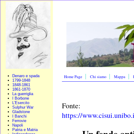
Denaro e spada
Home Page
Chi siamo
Mappa
1799-1848
1848-1861
1861-1870
La guerriglia
I Borbone
L'Esercito
Fonte:
Sulphur War
Gladstone
https://www.cisui.unibo.i
I Banchi
Ferrovie
Napoli
Un fondo anti
Patria e Matria