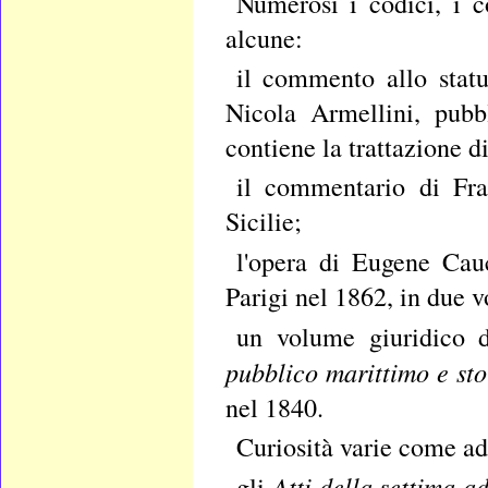
Numerosi i codici, i c
alcune:
il commento allo statu
Nicola Armellini, pubb
contiene la trattazione d
il commentario di Fr
Sicilie;
l'opera di Eugene Ca
Parigi nel 1862, in due 
un volume giuridico 
pubblico marittimo e stori
nel 1840.
Curiosità varie come a
Atti della settima ad
gli