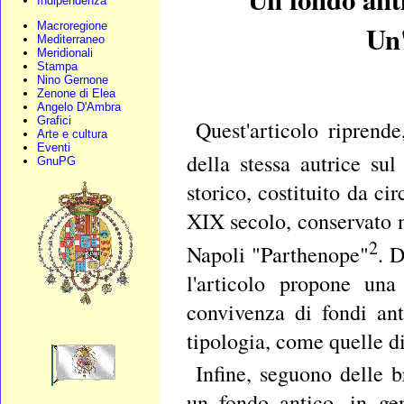
Indipendenza
Macroregione
Un'
Mediterraneo
Meridionali
Stampa
Nino Gernone
Zenone di Elea
Angelo D'Ambra
Grafici
Quest'articolo riprend
Arte e cultura
Eventi
della stessa autrice sul
GnuPG
storico, costituito da c
XIX secolo, conservato ne
2
Napoli "Parthenope"
. D
l'articolo propone una 
convivenza di fondi ant
tipologia, come quelle di
Infine, seguono delle b
un fondo antico, in gen