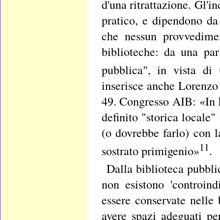
d'una ritrattazione. Gl'i
pratico, e dipendono da 
che nessun provvedime
biblioteche: da una part
pubblica", in vista di
inserisce anche Lorenzo
49. Congresso AIB: «In I
definito "storica locale"
(o dovrebbe farlo) con l
11
sostrato primigenio»
.
Dalla biblioteca pubblic
non esistono 'controind
essere conservate nelle b
avere spazi adeguati pe