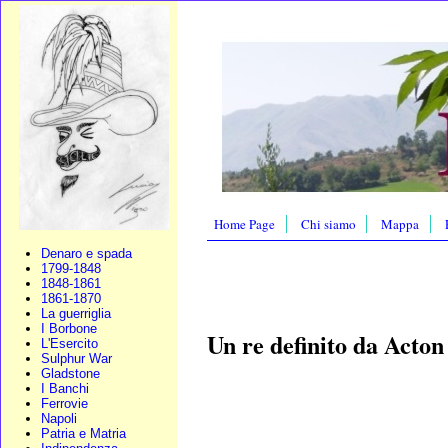
Home Page
Chi siamo
Mappa
Denaro e spada
1799-1848
1848-1861
1861-1870
La guerriglia
I Borbone
Un re definito da Acton
L'Esercito
Sulphur War
Gladstone
I Banchi
Ferrovie
Napoli
Patria e Matria