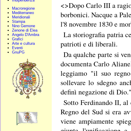
Indipendenza
<>Dopo Carlo III a ragio
Macroregione
borbonici. Nacque a Pale
Mediterraneo
Meridionali
l'8 novembre 1830 e morì
Stampa
Nino Gernone
Zenone di Elea
La storiografia patria 
Angelo D'Ambra
Grafici
patrioti e di liberali.
Arte e cultura
Eventi
Da qualche parte si ven
GnuPG
documenta Carlo Alianell
leggiamo "il suo regno
sollevare lo sdegno anc
definì negazione di Dio."
Sotto Ferdinando II, al 
Regno del Sud si era av
viene ampiamente spie
giunta l'unificazione 