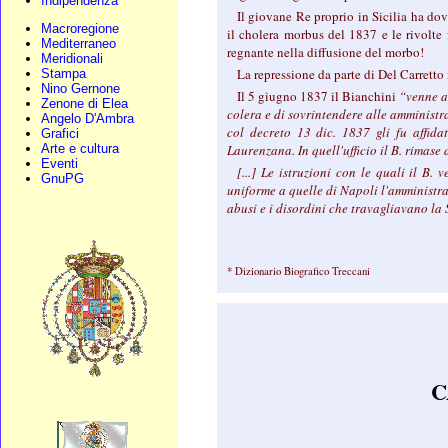
Indipendenza
Il giovane Re proprio in Sicilia ha do
Macroregione
il cholera morbus del 1837 e le rivolte 
Mediterraneo
regnante nella diffusione del morbo!
Meridionali
La repressione da parte di Del Carretto 
Stampa
Nino Gernone
Il 5 giugno 1837 il Bianchini
“venne as
Zenone di Elea
colera e di sovrintendere alle amministr
Angelo D'Ambra
col decreto 13 dic. 1837 gli fu affidat
Grafici
Arte e cultura
Laurenzana. In quell'ufficio il B. rimase 
Eventi
[...] Le istruzioni con le quali il B.
GnuPG
uniforme a quelle di Napoli l'amministra
abusi e i disordini che travagliavano la S
* Dizionario Biografico Treccani
C