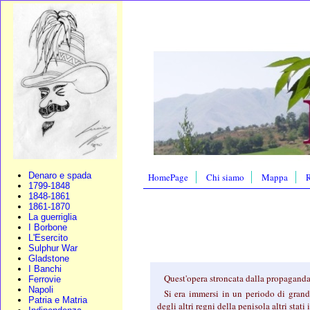
Denaro e spada
HomePage
Chi siamo
Mappa
R
1799-1848
1848-1861
1861-1870
La guerriglia
I Borbone
L'Esercito
Sulphur War
Gladstone
I Banchi
Quest'opera stroncata dalla propaganda l
Ferrovie
Napoli
Si era immersi in un periodo di grand
Patria e Matria
degli altri regni della penisola altri stati