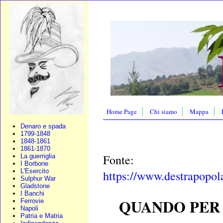
Home Page
Chi siamo
Mappa
Denaro e spada
1799-1848
1848-1861
1861-1870
Fonte:
La guerriglia
I Borbone
L'Esercito
https://www.destrapopola
Sulphur War
Gladstone
I Banchi
QUANDO PER 
Ferrovie
Napoli
Patria e Matria