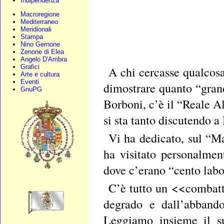
Indipendenza
Macroregione
Mediterraneo
Meridionali
Stampa
Nino Gernone
Zenone di Elea
Angelo D'Ambra
Grafici
A chi cercasse qualcosa
Arte e cultura
Eventi
dimostrare quanto “grandi
GnuPG
Borboni, c’è il “Reale A
si sta tanto discutendo a
Vi ha dedicato, sul “Ma
ha visitato personalmen
dove c’erano “cento labo
C’è tutto un <<combatt
degrado e dall’abbando
Leggiamo insieme il s