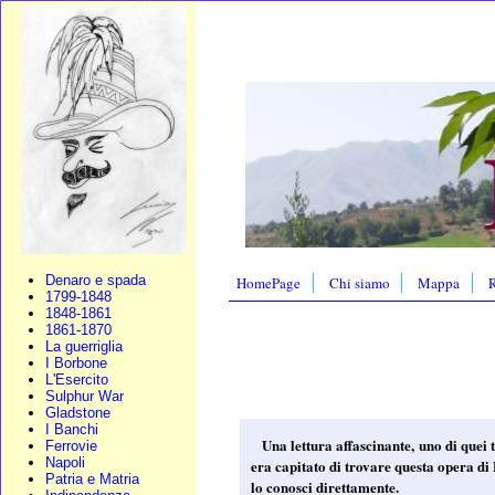
Denaro e spada
HomePage
Chi siamo
Mappa
R
1799-1848
1848-1861
1861-1870
La guerriglia
I Borbone
L'Esercito
Sulphur War
Gladstone
I Banchi
Una lettura affascinante, uno di quei 
Ferrovie
Napoli
era capitato di trovare questa opera di
Patria e Matria
lo conosci direttamente.