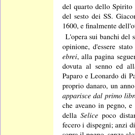
del quarto dello Spirito
del sesto dei SS. Giaco
1600, e finalmente dell'o
L'opera sui banchi del 
opinione, d'essere stat
ebrei
, alla pagina segue
dovuta al senno ed alla
Paparo e Leonardo di Pa
proprio danaro, un anno
apparisce dal primo lib
che aveano in pegno, e l
Selice
della
poco distan
fecero i dispegni; anzi 
sopra il pegno, senza alc