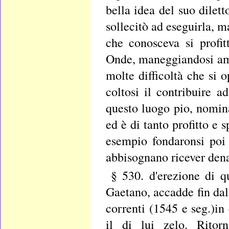
bella idea del suo dilett
sollecitò ad eseguirla, m
che conosceva si profit
Onde, maneggiandosi amb
molte difficoltà che si 
coltosi il contribuire a
questo luogo pio, nomina
ed è di tanto profitto e s
esempio fondaronsi poi 
abbisognano ricever denar
§ 530. d'erezione di q
Gaetano, accadde fin dal
correnti (1545 e seg.)in
il di lui zelo. Ritor