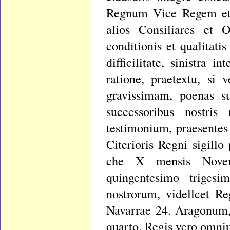
Regnum Vice Regem et
alios Consiliares et O
conditionis et qualitati
difficilitate, sinistra i
ratione, praetextu, si
gravissimam, poenas su
successoribus nostris
testimonium, praesentes
Citerioris Regni sigill
che X mensis Novemb
quingentesimo triges
nostrorum, videllcet Re
Navarrae 24. Aragonum, 
quarto. Regis vero omni