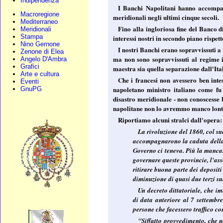
Indipendenza
I Banchi Napolitani hanno accompagn
Macroregione
meridionali negli ultimi cinque secoli.
Mediterraneo
Fino alla ingloriosa fine del Banco d
Meridionali
Stampa
interessi nostri in secondo piano rispett
Nino Gernone
I nostri Banchi erano sopravvissuti a
Zenone di Elea
ma non sono sopravvissuti al regime i
Angelo D'Ambra
Grafici
maestra sia quella separazione dall'Ita
Arte e cultura
Che i francesi non avessero ben inte
Eventi
napoletano ministro italiano come fu 
GnuPG
disastro meridionale - non conoscesse b
napolitane non lo avremmo manco lon
Riportiamo alcuni stralci dall'opera:
La rivoluzione del 1860, col suo
accompagnarono la caduta della d
Governo ci teneva. Più la mancan
governare queste provincie, l'as
ritirare buona parte dei depositi
diminuzione di quasi due terzi sul
Un decreto dittatoriale, che im
di data anteriore al 7 settembre
persone che facessero traffico co
"Siffatto provvedimento, che n