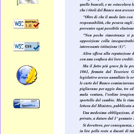
quelle bancali, e ne ostacolava l
che i titoli del Banco non avesse
"Oltre di che il modo lato con
responsabilità, che pesava sugli 
prevenire ogni possibile elusìone
"Non poche rimostranze si pr
opposizione colla insequestrab
interessante istituzione (1)".
Altra offesa alla reputazione d
con una confisca dei loro crediti 
Ma il fatto più grave fu la pr
1861, firmata dal Tesoriere G
legislativo avesse annullato le o
le carte del Banco cominciaronsi a
pigliavano per aggio due, tre ed
mala ventura, l'ordine irragion
sportello del cambio. Ma le rim
lettera del Ministro, pubblicata 
Una medesima obbligazione, di e
private, a datare dal 1° gennaio 
Si dovettero, per conseguenza, c
in lire pelle reste a ducati di tu