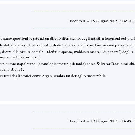
________________________________________________
Inserito il - 18 Giugno 2005 : 14:18
________________________________________________
frontano questioni legate ad un diretto riferimento, degli artisti, a fenomeni cultural
mento della fase significativa di Annibale Carracci (tanto per fare un esempio) è la pi
, dietro alla pittura sociale (definita spesso, maldestramente, "di genere") degli 
amente qualcosa, ma poco.
d un autore napoletano, (cronologicamente più tardo) come Salvator Rosa e mi chied
rdano Bruno) .
i testi degli storici come Argan, sembra un dettaglio trascurabile.
________________________________________________
Inserito il - 19 Giugno 2005 : 14:49
________________________________________________