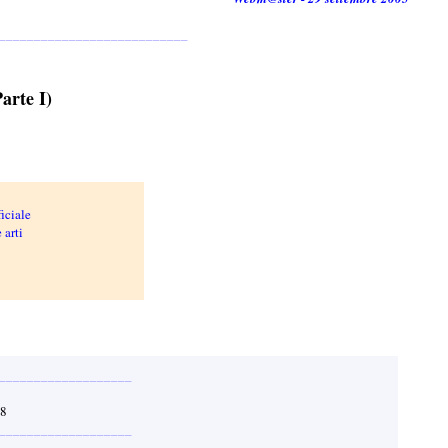
___________________________
Parte I)
ficiale
 arti
___________________
28
___________________