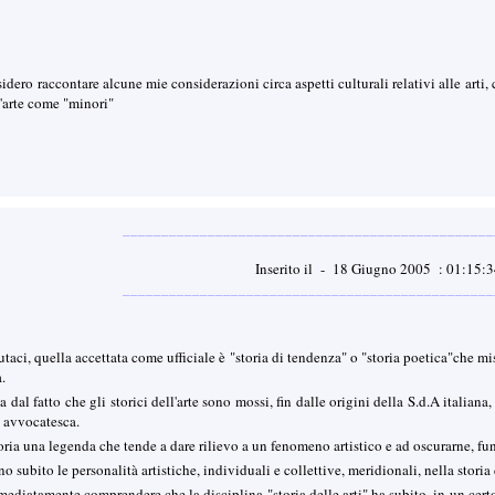
ero raccontare alcune mie considerazioni circa aspetti culturali relativi alle arti,
ll'arte come "minori"
________________________________________________
Inserito il - 18 Giugno 2005 : 01:15
________________________________________________
utaci, quella accettata come ufficiale è "storia di tendenza" o "storia poetica"che misc
a.
 dal fatto che gli storici dell'arte sono mossi, fin dalle origini della S.d.A italia
e avvocatesca.
toria una legenda che tende a dare rilievo a un fenomeno artistico e ad oscurarne, 
o subito le personalità artistiche, individuali e collettive, meridionali, nella storia 
ediatamente comprendere che la disciplina "storia delle arti" ha subito, in un cer