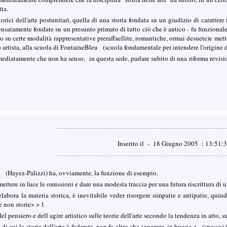
tta.
torici dell'arte postunitari, quella di una storia fondata su un giudizio di caratter
satamente fondate su un presunto primato di tutto ciò che è antico - fu funzionale, i
 su certe modalità rappresentative preraffaellite, romantiche, ormai desuete)e mett
o artista, alla scuola di FontaineBleu (scuola fondamentale per intendere l'origine 
diatamente che non ha senso, in questa sede, parlare subito di una riforma revision
________________________________________________
Inserito il - 18 Giugno 2005 : 13:51:
________________________________________________
 (Hayez-Palizzi) ha, ovviamente, la funzione di esempio.
ettere in luce le omissioni e dare una modesta traccia per una futura riscrittura di un
labora la materia storica, è inevitabile veder risorgere simpatie e antipatie, quin
le non storie> > 1
del pensiero e dell agire artistico sulle teorie dell'arte secondo la tendenza in atto,
" di cui la storia dell'arte è foderata, non fa altro che ignorare, in buona e (spesso) 