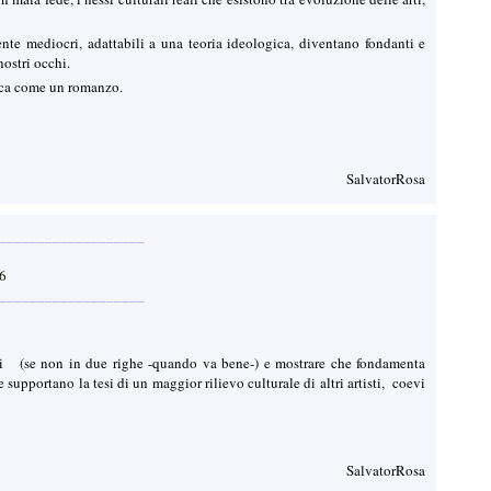
vente mediocri, adattabili a una teoria ideologica, diventano fondanti e
nostri occhi.
etica come un romanzo.
SalvatorRosa
___________________
:06
___________________
bri (se non in due righe -quando va bene-) e mostrare che fondamenta
upportano la tesi di un maggior rilievo culturale di altri artisti, coevi
SalvatorRosa