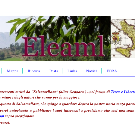
Mappa
Ricerca
Posta
Links
Novità
FORA...
nterventi scritti da "SalvatorRosa" (alias Gennaro ) - nel forum di
Terra e Libert
a minore dagli autori che vanno per la maggiore.
questa di SalvatorRosa, che spinge a guardare dentro la nostra storia senza parao
erci autorizzato a pubblicare i suoi interventi e precisiamo che essi non sono s
rum
sopra menzionato.
ovarci.