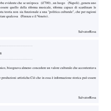
rrebbe evidente che se un'epoca (il'700) , un luogo (Napoli) , genera uno
ssere quello della riforma musicale, riforma capace di scardinare le
sta teoria non sia funzionale a una "politica culturale", che per ragioni
ntare qualcosa (Firenze e il Veneto) .
SalvatorRosa
___________________
28
___________________
nomico, bisognava almeno concedere un valore culturale che accontentava
e produzioni artistiche.Ciò che in essa è informazione storica può essere
SalvatorRosa
___________________