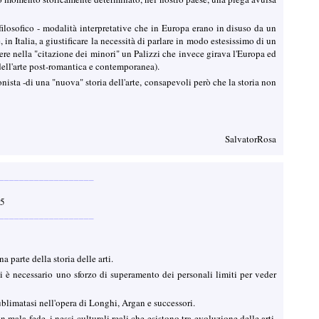
e filosofico - modalità interpretative che in Europa erano in disuso da un
n Italia, a giustificare la necessità di parlare in modo estesissimo di un
ere nella "citazione dei minori" un Palizzi che invece girava l'Europa ed
dell'arte post-romantica e contemporanea).
ista -di una "nuova" storia dell'arte, consapevoli però che la storia non
SalvatorRosa
___________________
35
___________________
a parte della storia delle arti.
di è necessario uno sforzo di superamento dei personali limiti per veder
 sublimatasi nell'opera di Longhi, Argan e successori.
in mala fede, i nessi culturali reali che esistono tra evoluzione delle arti,