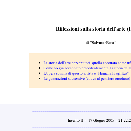
________________________________________________________
Riflessioni sulla storia dell'arte (
di "SalvatorRosa"
La storia dell'arte pervenutaci, quella accettata come uf
Come ho già accennato precedentemente, la storia delle
L'opera somma di questo artista è "Humana Fragilitas"
Le generazioni successive (coeve al pensiero crociano)
________________________________________________
Inserito il - 17 Giugno 2005 : 21:22:
________________________________________________