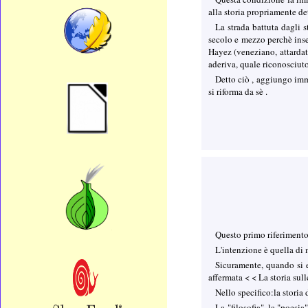
alla storia propriamente de
La strada battuta dagli s
secolo e mezzo perchè insen
Hayez (veneziano, attardato
aderiva, quale riconosciut
Detto ciò , aggiungo imme
si riforma da sè .
Questo primo riferimento
L'intenzione è quella di m
Sicuramente, quando si e
affermata < < La storia sul
Nello specifico:la storia 
La "filosofia", la "poesia