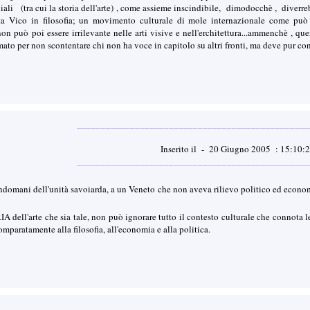
eciali (tra cui la storia dell'arte) , come assieme inscindibile, dimodocchè , dive
a Vico in filosofia; un movimento culturale di mole internazionale come può e
n può poi essere irrilevante nelle arti visive e nell'erchitettura...ammenchè , que
imato per non scontentare chi non ha voce in capitolo su altri fronti, ma deve pur co
________________________________________________
Inserito il - 20 Giugno 2005 : 15:10:
________________________________________________
l'indomani dell'unità savoiarda, a un Veneto che non aveva rilievo politico ed eco
 dell'arte che sia tale, non può ignorare tutto il contesto culturale che connota l
omparatamente alla filosofia, all'economia e alla politica.
________________________________________________