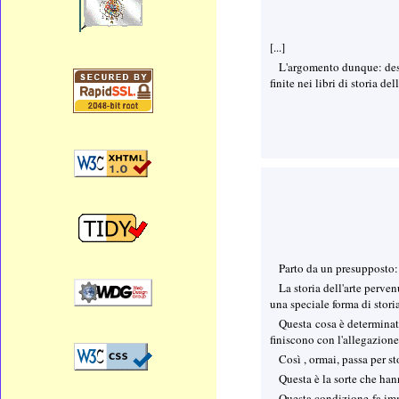
[...]
L'argomento dunque: desid
finite nei libri di storia de
Parto da un
presupposto:
La storia dell'arte perven
una speciale forma di stori
Questa cosa è determinata
finiscono con l'allegazion
Così , ormai, passa per s
Questa è la sorte che hann
Questa condizione fa imm