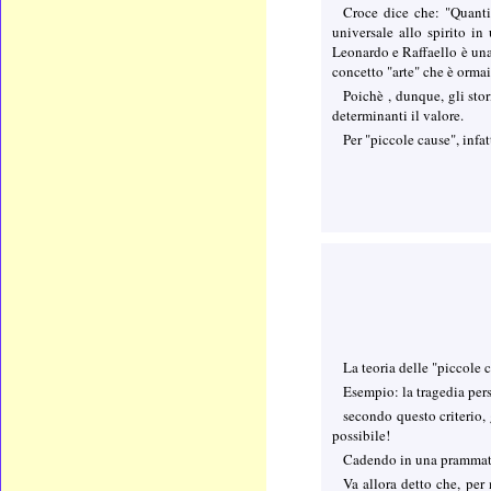
Croce dice che: "Quanti 
universale allo spirito in
Leonardo e Raffaello è una 
concetto "arte" che è orma
Poichè , dunque, gli stor
determinanti il valore.
Per "piccole cause", infat
La teoria delle "piccole 
Esempio: la tragedia pers
secondo questo criterio, 
possibile!
Cadendo in una prammati
Va allora detto che, per