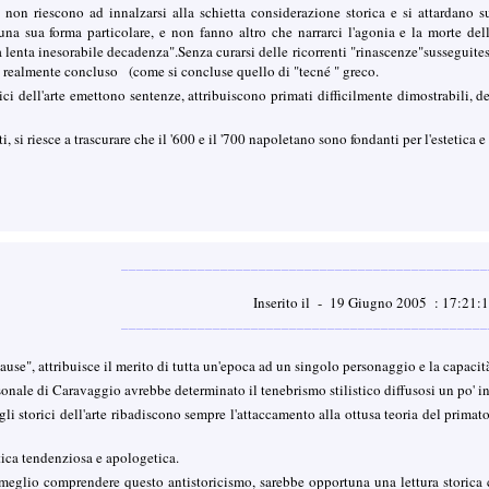
non riescono ad innalzarsi alla schietta considerazione storica e si attardano su
 una sua forma particolare, e non fanno altro che narrarci l'agonia e la morte del
lenta inesorabile decadenza".Senza curarsi delle ricorrenti "rinascenze"susseguitesi f
i realmente concluso (come si concluse quello di "tecné " greco.
ici dell'arte emettono sentenze, attribuiscono primati difficilmente dimostrabili, d
ti, si riesce a trascurare che il '600 e il '700 napoletano sono fondanti per l'estetica 
________________________________________________
Inserito il - 19 Giugno 2005 : 17:21:
________________________________________________
cause", attribuisce il merito di tutta un'epoca ad un singolo personaggio e la capacità
onale di Caravaggio avrebbe determinato il tenebrismo stilistico diffusosi un po' in 
gli storici dell'arte ribadiscono sempre l'attaccamento alla ottusa teoria del prima
ca tendenziosa e apologetica.
 meglio comprendere questo antistoricismo, sarebbe opportuna una lettura storica c