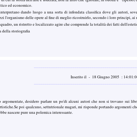
litico ed economico.
A. interpretano dando luogo a una sorta di infondata classifica dove gli autori, so
zi l'organismo delle opere al fine di meglio ricostruirlo, secondo i loro principi, ai 
 quadro, un ristretto e localizzato agire che comprende la totalità dei fatti dell'est
a della storiografia
________________________________________________
Inserito il - 18 Giugno 2005 : 14:01
________________________________________________
 argomentate, desidero parlare un po'di alcuni autori che non si trovano sui li
tistiche.Se poi qualcuno, settntrionale magari, mi risponde portando argomenti che s
trebbe nascere pure una polemica interessante.