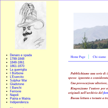
Denaro e spada
Home Page
Chi siamo
1799-1848
1848-1861
1861-1870
La guerriglia
Pubblichiamo una serie di i
I Borbone
L'Esercito
spesso ignorata o considerat
Sulphur War
Una provocazione ulteriore, 
Gladstone
I Banchi
Ringraziamo l'autore per av
Ferrovie
originali nell'archivio del
fo
Napoli
Buona lettura e tornate a tr
Patria e Matria
Indipendenza