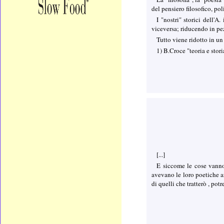
del pensiero filosofico, po
I "nostri" storici dell'
viceversa; riducendo in pez
Tutto viene ridotto in un
1) B.Croce "teoria e stori
[...]
E siccome le cose vanno
avevano le loro poetiche ar
di quelli che tratterò , po