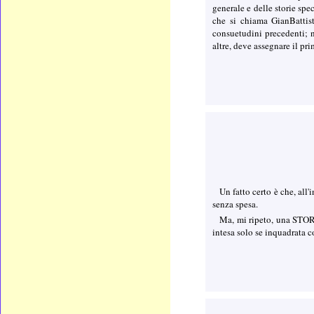
generale e delle storie sp
che si chiama GianBattist
consuetudini precedenti; no
altre, deve assegnare il pr
Un fatto certo è che, al
senza spesa.
Ma, mi ripeto, una STORIA
intesa solo se inquadrata c