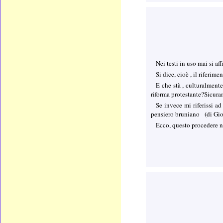
Nei testi in uso mai si af
Si dice, cioè , il riferi
E che stà , culturalmente
riforma protestante?Sicur
Se invece mi riferissi a
pensiero bruniano (di Gio
Ecco, questo procedere ne