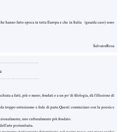
 che hanno fatto epoca in tutta Europa e che in Italia (guarda caso) sono
SalvatorRosa
___________________
:34
___________________
hiata a fatti, più o meno, fondati e a un po' di filologia, dà l'illusione di
na, da troppo entusiasmo e fede di parte.Questi cominciano con la poesia e
funzionalmente, uno culturalmente più fondato.
dell'arte postunitaria.
to momento storicamente determinato, nel nostro paese, una piega avulsa