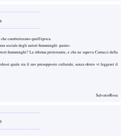
___________________
:26
___________________
i che caratterizzano quell'epoca.
ttura sociale degli autori fiamminghi -punto-
autori fiamminghi? La riforma protestante, e che ne sapeva Carracci della
essi quale sia il suo presupposto culturale, senza sforzo vi leggerei il
SalvatorRosa
___________________
:05
___________________