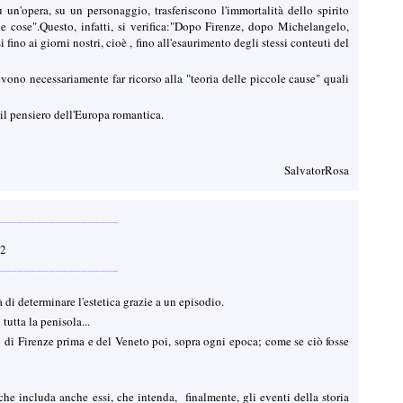
 un'opera, su un personaggio, trasferiscono l'immortalità dello spirito
le cose".Questo, infatti, si verifica:"Dopo Firenze, dopo Michelangelo,
ino ai giorni nostri, cioè , fino all'esaurimento degli stessi conteuti del
evono necessariamente far ricorso alla "teoria delle piccole cause" quali
e il pensiero dell'Europa romantica.
SalvatorRosa
___________________
12
___________________
 di determinare l'estetica grazie a un episodio.
tutta la penisola...
to di Firenze prima e del Veneto poi, sopra ogni epoca; come se ciò fosse
he includa anche essi, che intenda, finalmente, gli eventi della storia