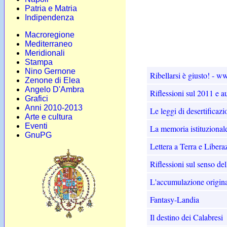
Patria e Matria
Indipendenza
Macroregione
Mediterraneo
Meridionali
Stampa
Nino Gernone
Ribellarsi è giusto! - 
Zenone di Elea
Angelo D'Ambra
Riflessioni sul 2011 e a
Grafici
Anni 2010-2013
Le leggi di desertificazi
Arte e cultura
Eventi
La memoria istituzional
GnuPG
Lettera a Terra e Libera
Riflessioni sul senso del
L'accumulazione originar
Fantasy-Landia
Il destino dei Calabresi