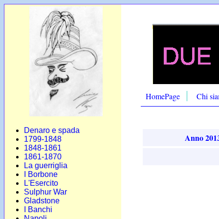
HomePage
Chi si
Denaro e spada
Anno 201
1799-1848
1848-1861
1861-1870
La guerriglia
I Borbone
L'Esercito
Sulphur War
Gladstone
I Banchi
Napoli