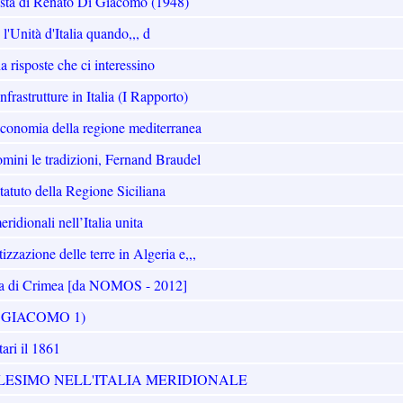
ista di Renato Di Giacomo (1948)
l'Unità d'Italia quando,,, d
a risposte che ci interessino
frastrutture in Italia (I Rapporto)
l'economia della regione mediterranea
uomini le tradizioni, Fernand Braudel
Statuto della Regione Siciliana
eridionali nell’Italia unita
izzazione delle terre in Algeria e,,,
erra di Crimea [da NOMOS - 2012]
DI GIACOMO 1)
tari il 1861
LESIMO NELL'ITALIA MERIDIONALE