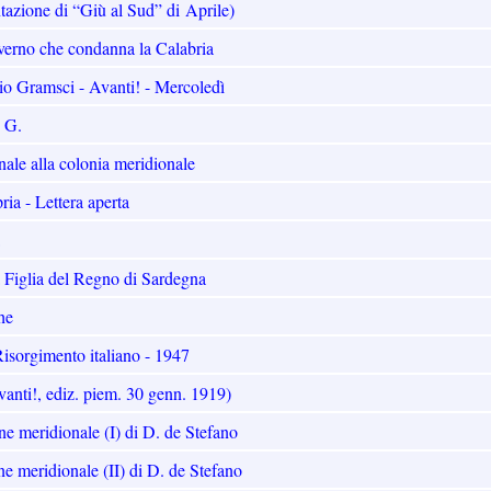
ntazione di “Giù al Sud” di Aprile)
governo che condanna la Calabria
nio Gramsci - Avanti! - Mercoledì
 G.
nale alla colonia meridionale
ia - Lettera aperta
a Figlia del Regno di Sardegna
he
isorgimento italiano - 1947
Avanti!, ediz. piem. 30 genn. 1919)
ne meridionale (I) di D. de Stefano
one meridionale (II) di D. de Stefano