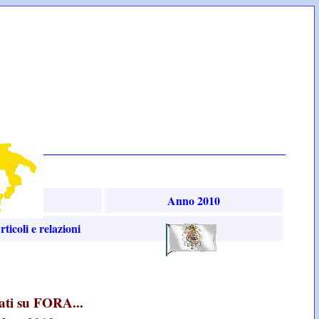
RA...
no 2011
Anno 2010
icoli e relazioni
cati su FORA...