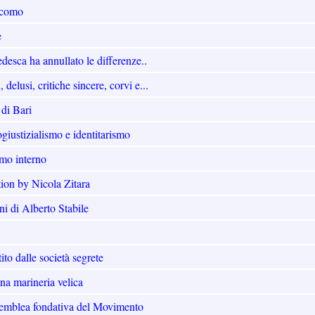
acomo
e
edesca ha annullato le differenze..
 delusi, critiche sincere, corvi e...
 di Bari
iustizialismo e identitarismo
smo interno
ation by Nicola Zitara
i di Alberto Stabile
ito dalle società segrete
una marineria velica
emblea fondativa del Movimento