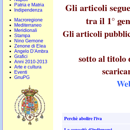
Gli articoli segu
Patria e Matria
Indipendenza
tra il 1° g
Macroregione
Mediterraneo
Gli articoli pubbli
Meridionali
Stampa
Nino Gernone
Zenone di Elea
Angelo D'Ambra
sotto al titolo
Grafici
Anni 2010-2013
Arte e cultura
scaricar
Eventi
GnuPG
Web
Perchè abolire l'iva
La capacità d’indignarsi