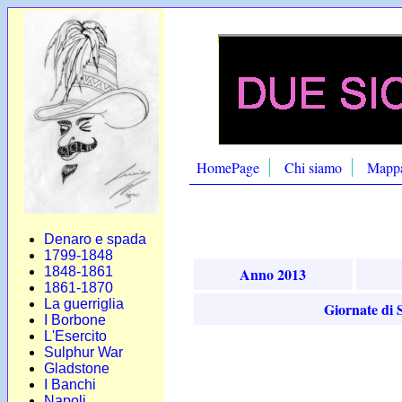
HomePage
Chi siamo
Mapp
Denaro e spada
1799-1848
Anno 2013
1848-1861
1861-1870
La guerriglia
Giornate di S
I Borbone
L'Esercito
Sulphur War
Gladstone
I Banchi
Napoli