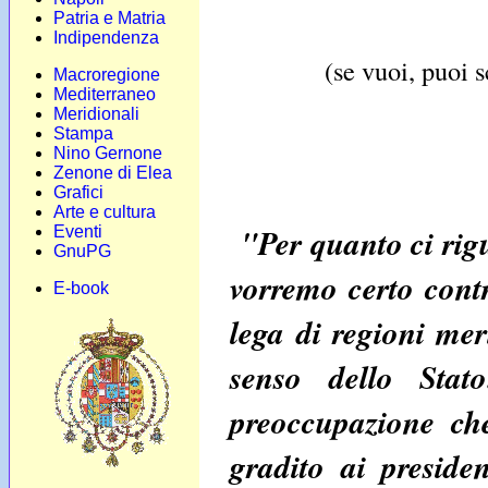
Patria e Matria
Indipendenza
(se vuoi, puoi s
Macroregione
Mediterraneo
Meridionali
Stampa
Nino Gernone
Zenone di Elea
Grafici
Arte e cultura
"Per quanto ci rig
Eventi
GnuPG
vorremo certo cont
E-book
lega di regioni mer
senso dello Sta
preoccupazione che
gradito ai presiden