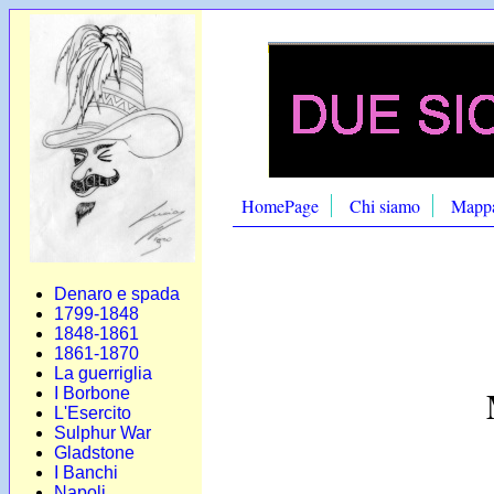
HomePage
Chi siamo
Mapp
Denaro e spada
1799-1848
1848-1861
1861-1870
La guerriglia
I Borbone
L'Esercito
Sulphur War
Gladstone
I Banchi
Napoli