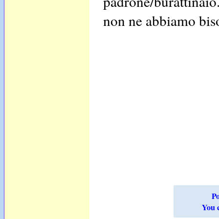
padrone/burattinai
non ne abbiamo biso
Po
You c