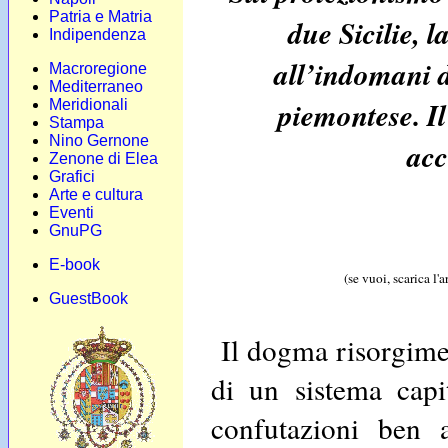
Patria e Matria
due Sicilie, 
Indipendenza
all’indomani d
Macroregione
Mediterraneo
piemontese. Il
Meridionali
Stampa
Nino Gernone
acc
Zenone di Elea
Grafici
Arte e cultura
Eventi
GnuPG
E-book
(se vuoi, scarica l'
GuestBook
Il dogma risorgimen
di un sistema capit
confutazioni ben 