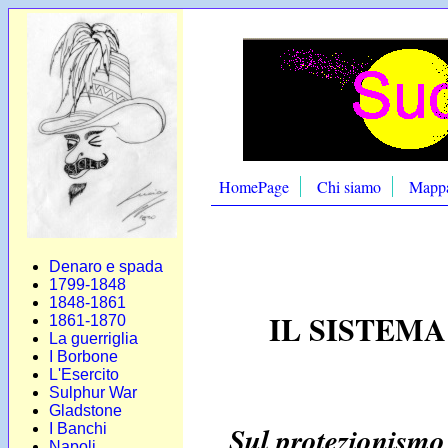
HomePage
Chi siamo
Mapp
Denaro e spada
1799-1848
1848-1861
IL SISTEM
1861-1870
La guerriglia
I Borbone
L'Esercito
Sulphur War
Gladstone
Sul protezionismo 
I Banchi
Napoli