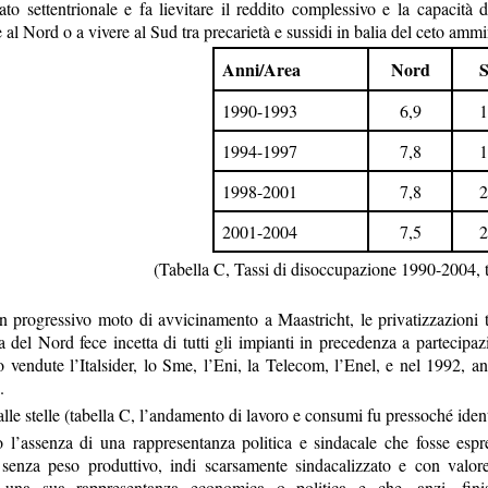
iato settentrionale e fa lievitare il reddito complessivo e la capacit
l Nord o a vivere al Sud tra precarietà e sussidi in balia del ceto ammin
Anni/Area
Nord
1990-1993
6,9
1
1994-1997
7,8
1
1998-2001
7,8
2
2001-2004
7,5
2
(Tabella C, Tassi di disoccupazione 1990-2004, tra
n progressivo moto di avvicinamento a Maastricht, le privatizzazioni tr
 del Nord fece incetta di tutti gli impianti in precedenza a partecipa
 vendute l’Italsider, lo Sme, l’Eni, la Telecom, l’Enel, e nel 1992, ann
.
lle stelle (tabella C, l’andamento di lavoro e consumi fu pressoché ident
l’assenza di una rappresentanza politica e sindacale che fosse espres
, senza peso produttivo, indi scarsamente sindacalizzato e con valor
 una sua rappresentanza economica o politica e che, anzi, finis