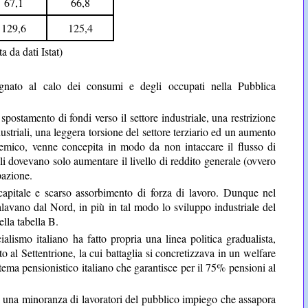
67,1
66,8
129,6
125,4
 da dati Istat)
gnato al calo dei consumi e degli occupati nella Pubblica
postamento di fondi verso il settore industriale, una restrizione
dustriali, una leggera torsione del settore terziario ed un aumento
ademico, venne concepita in modo da non intaccare il flusso di
 dovevano solo aumentare il livello di reddito generale (ovvero
pazione.
 capitale e scarso assorbimento di forza di lavoro. Dunque nel
vano dal Nord, in più in tal modo lo sviluppo industriale del
lla tabella B.
alismo italiano ha fatto propria una linea politica gradualista,
o al Settentrione, la cui battaglia si concretizzava in un welfare
stema pensionistico italiano che garantisce per il 75% pensioni al
a una minoranza di lavoratori del pubblico impiego che assapora