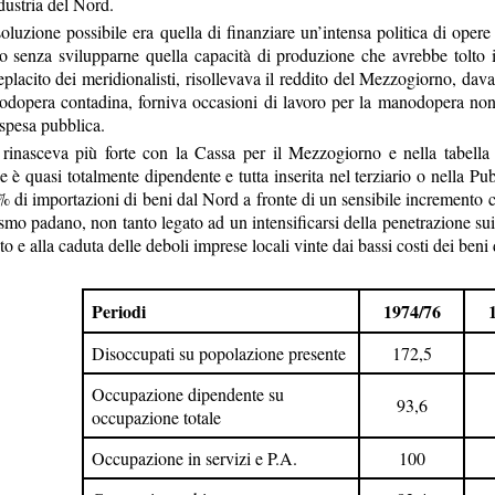
dustria del Nord.
oluzione possibile era quella di finanziare un’intensa politica di opere 
 senza svilupparne quella capacità di produzione che avrebbe tolto i
placito dei meridionalisti, risollevava il reddito del Mezzogiorno, dava 
odopera contadina, forniva occasioni di lavoro per la manodopera non q
 spesa pubblica.
o rinasceva più forte con la Cassa per il Mezzogiorno e nella tabella
e è quasi totalmente dipendente e tutta inserita nel terziario o nella P
0% di importazioni di beni dal Nord a fronte di un sensibile incremento
smo padano, non tanto legato ad un intensificarsi della penetrazione sui
o e alla caduta delle deboli imprese locali vinte dai bassi costi dei beni
Periodi
1974/76
Disoccupati su popolazione presente
172,5
Occupazione dipendente su
93,6
occupazione totale
Occupazione in servizi e P.A.
100