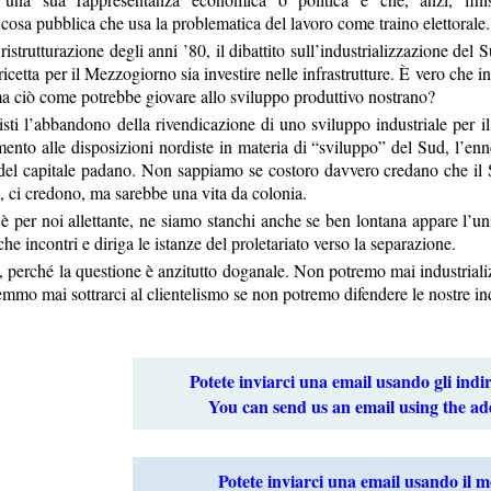
 cosa pubblica che usa la problematica del lavoro come traino elettorale.
strutturazione degli anni ’80, il dibattito sull’industrializzazione del
 ricetta per il Mezzogiorno sia investire nelle infrastrutture. È vero che
 ciò come potrebbe giovare allo sviluppo produttivo nostrano?
isti l’abbandono della rivendicazione di uno sviluppo industriale per i
mento alle disposizioni nordiste in materia di “sviluppo” del Sud, l’e
 del capitale padano. Non sappiamo se costoro davvero credano che il S
, ci credono, ma sarebbe una vita da colonia.
 per noi allettante, ne siamo stanchi anche se ben lontana appare l’uni
che incontri e diriga le istanze del proletariato verso la separazione.
o, perché la questione è anzitutto doganale. Non potremo mai industria
mmo mai sottrarci al clientelismo se non potremo difendere le nostre indu
Potete inviarci una email usando gli indir
You can send us an email using the ad
Potete inviarci una email usando il 