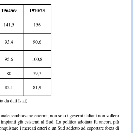
1964/69
1970/73
141,5
156
93,4
90,6
95,6
100,8
80
79,7
82,1
81,9
 da dati Istat)
trionale sembravano enormi, non solo i governi italiani non vollero
 impianti già esistenti al Sud. La politica adottata fu ancora più
quistare i mercati esteri e un Sud addetto ad esportare forza di