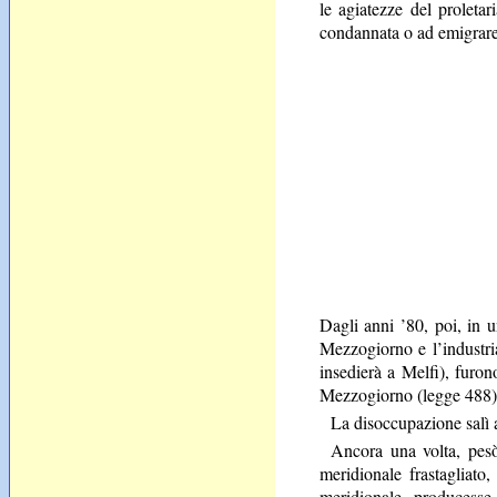
le agiatezze del proletar
condannata o ad emigrare a
Dagli anni ’80, poi, in u
Mezzogiorno e l’industria
insedierà a Melfi), furono
Mezzogiorno (legge 488)
La disoccupazione salì a
Ancora una volta, pesò 
meridionale frastagliato
meridionale producesse