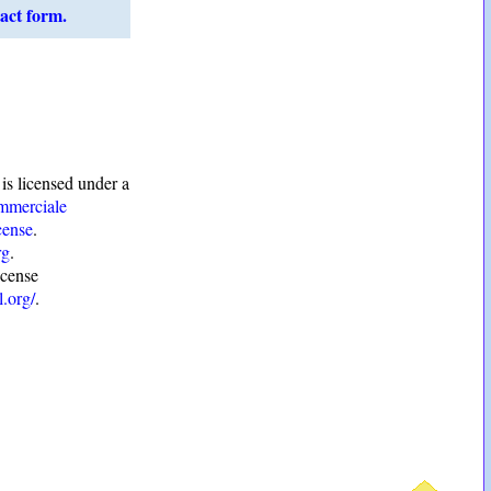
act form.
is licensed under a
mmerciale
cense
.
rg
.
icense
.org/
.