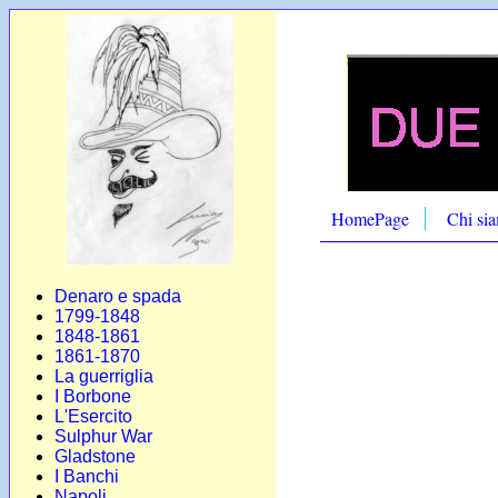
HomePage
Chi si
Denaro e spada
1799-1848
1848-1861
1861-1870
La guerriglia
I Borbone
L'Esercito
Sulphur War
Gladstone
I Banchi
Napoli