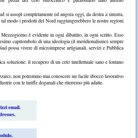
 Sud si assopì completamente ed angora oggi, da destra a sinistra,
 in tal modo i prodotti del Nord raggiungerebbero le nostre regioni
l Mezzogiorno è evidente in ogni dibattito, in ogni scritto. Esso
nnesimo capitombolo di una ideologia (il meridionalismo) sempre
ud possa vivere di microimprese artigianali, servizi e Pubblica
ca soluzione: il recupero di un ceto intellettuale sano e lontano
lizzarci, non potremmo mai conoscere un facile sbocco lavorativo
strie con le tariffe doganali che riterremo più adatte.
izzi email.
dresses.
modulo.