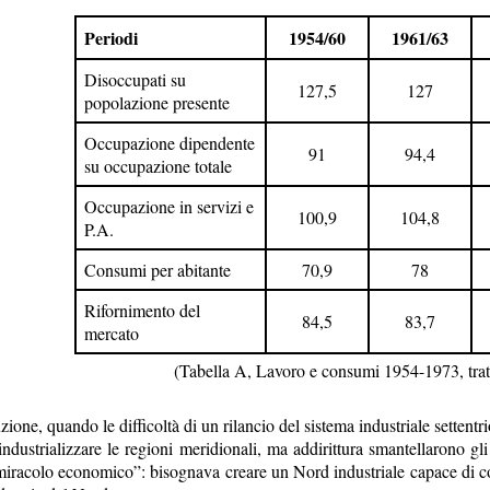
Periodi
1954/60
1961/63
Disoccupati su
127,5
127
popolazione presente
Occupazione dipendente
91
94,4
su occupazione totale
Occupazione in servizi e
100,9
104,8
P.A.
Consumi per abitante
70,9
78
Rifornimento del
84,5
83,7
mercato
(Tabella A, Lavoro e consumi 1954-1973, tratta
uzione, quando le difficoltà di un rilancio del sistema industriale setten
industrializzare le regioni meridionali, ma addirittura smantellarono gli
miracolo economico”: bisognava creare un Nord industriale capace di con