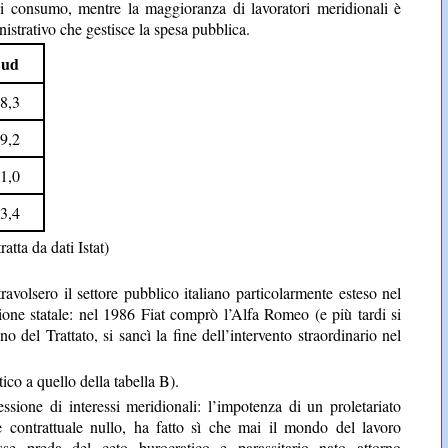
à di consumo, mentre la maggioranza di lavoratori meridionali è
istrativo che gestisce la spesa pubblica.
Sud
8,3
9,2
1,0
3,4
tta da dati Istat)
avolsero il settore pubblico italiano particolarmente esteso nel
zione statale: nel 1986 Fiat comprò l’Alfa Romeo (e più tardi si
o del Trattato, si sancì la fine dell’intervento straordinario nel
ico a quello della tabella B).
sione di interessi meridionali: l’impotenza di un proletariato
e contrattuale nullo, ha fatto sì che mai il mondo del lavoro
se preda del ceto burocratico e parassitario nato attorno