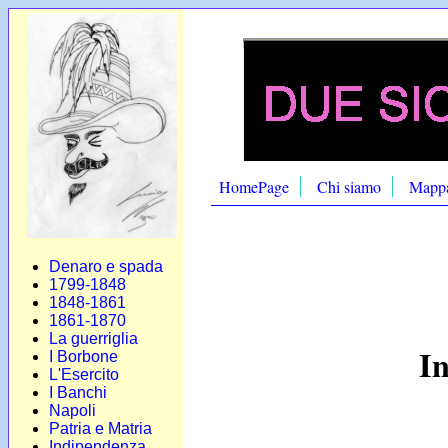
HomePage
Chi siamo
Mapp
Denaro e spada
1799-1848
1848-1861
1861-1870
La guerriglia
In
I Borbone
L'Esercito
I Banchi
Napoli
Patria e Matria
Indipendenza