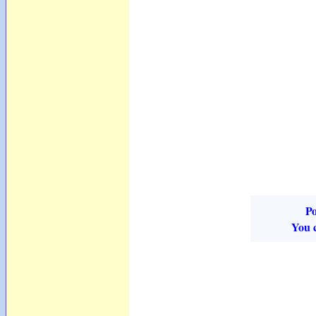
Po
You c