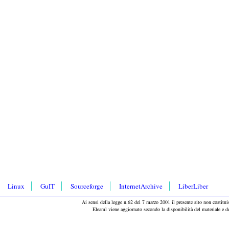
Linux
GuIT
Sourceforge
InternetArchive
LiberLiber
Ai sensi della legge n.62 del 7 marzo 2001 il presente sito non costituis
Eleaml viene aggiornato secondo la disponibilità del materiale e 