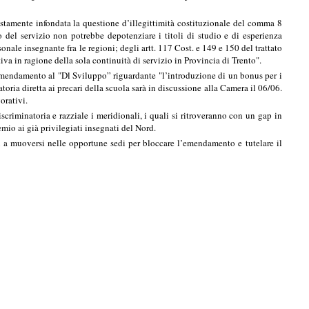
estamente infondata la questione d’illegittimità costituzionale del comma 8
o del servizio non potrebbe depotenziare i titoli di studio e di esperienza
sonale insegnante fra le regioni; degli artt. 117 Cost. e 149 e 150 del trattato
iva in ragione della sola continuità di servizio in Provincia di Trento".
n emendamento al "Dl Sviluppo” riguardante "l’introduzione di un bonus per i
ria diretta ai precari della scuola sarà in discussione alla Camera il 06/06.
orativi.
scriminatoria e razziale i meridionali, i quali si ritroveranno con un gap in
mio ai già privilegiati insegnati del Nord.
ti a muoversi nelle opportune sedi per bloccare l’emendamento e tutelare il