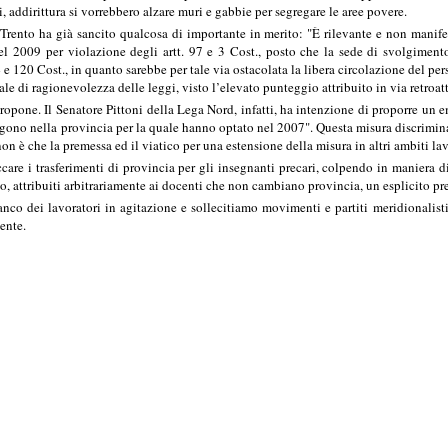
tti, addirittura si vorrebbero alzare muri e gabbie per segregare le aree povere.
 Trento ha già sancito qualcosa di importante in merito: "È rilevante e non manif
del 2009 per violazione degli artt. 97 e 3 Cost., posto che la sede di svolgiment
4 e 120 Cost., in quanto sarebbe per tale via ostacolata la libera circolazione del per
e di ragionevolezza delle leggi, visto l’elevato punteggio attribuito in via retroatt
propone. Il Senatore Pittoni della Lega Nord, infatti, ha intenzione di proporre u
ono nella provincia per la quale hanno optato nel 2007". Questa misura discriminato
on è che la premessa ed il viatico per una estensione della misura in altri ambiti lav
care i trasferimenti di provincia per gli insegnanti precari, colpendo in maniera di
, attribuiti arbitrariamente ai docenti che non cambiano provincia, un esplicito pre
anco dei lavoratori in agitazione e sollecitiamo movimenti e partiti meridionalis
gente.