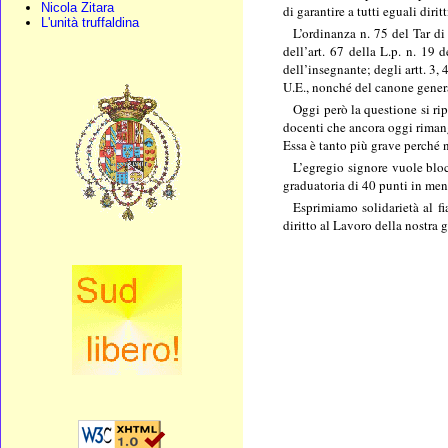
Nicola Zitara
di garantire a tutti eguali diri
L'unità truffaldina
L’ordinanza n. 75 del Tar di
dell’art. 67 della L.p. n. 19 
dell’insegnante; degli artt. 3, 
U.E., nonché del canone general
Oggi però la questione si ri
docenti che ancora oggi rimang
Essa è tanto più grave perché n
L’egregio signore vuole bloc
graduatoria di 40 punti in meno
Esprimiamo solidarietà al fi
diritto al Lavoro della nostra 