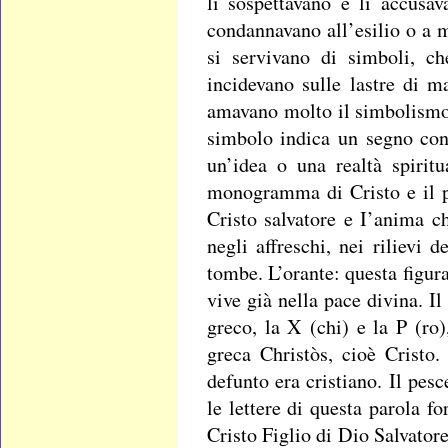
li sospettavano e li accusav
condannavano all’esilio o a m
si servivano di simboli, ch
incidevano sulle lastre di m
amavano molto il simbolismo.
simbolo indica un segno conc
un’idea o una realtà spiritu
monogramma di Cristo e il pe
Cristo salvatore e I’anima c
negli affreschi, nei rilievi d
tombe. L’orante: questa figur
vive già nella pace divina. I
greco, la X (chi) e la P (ro)
greca Christòs, cioè Crist
defunto era cristiano. Il pes
le lettere di questa parola 
Cristo Figlio di Dio Salvatore